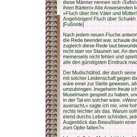
diese Männer nennen sich ›Sufis!‹
ihren Bärten!« Alle Anwesenden li
»Fluch über ihre Väter und Mütter!
Angehörigen! Fluch über Schaikh 
[Fußnote]
Nach jedem neuen Fluche antwort
die Rede beendet war, schaute d
zugleich diese Rede laut bewunde
nicht starr vor Staunen sei. An de
meinerseits nicht fehlen und spiel
alle den günstigsten Eindruck mac
Der Mudschtähid, der durch seine 
mit solcher Leidenschaft gegen di
wäre einer zur Stelle gewesen, al
umzubringen. Insgeheim freute ich
Muselmann gespielt zu haben, und
in der Tat ein solcher wäre. »We
ausmacht,« sagte ich mir, »mir hoh
nichts leichter als das. Warum sol
elend durchs Leben schinden, je
Augenblick das Bewußtsein einer
zum Opfer fallen?«