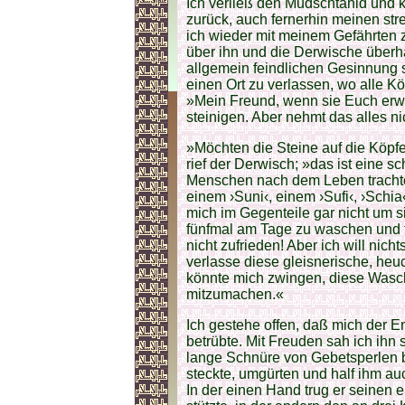
Ich verließ den Mudschtähid und ke
zurück, auch fernerhin meinen st
ich wieder mit meinem Gefährten 
über ihn und die Derwische überha
allgemein feindlichen Gesinnung 
einen Ort zu verlassen, wo alle 
»Mein Freund, wenn sie Euch erwi
steinigen. Aber nehmt das alles ni
»Möchten die Steine auf die Köpfe
rief der Derwisch; »das ist eine 
Menschen nach dem Leben trachte
einem ›Suni‹, einem ›Sufi‹, ›Sch
mich im Gegenteile gar nicht um
fünfmal am Tage zu waschen und fü
nicht zufrieden! Aber ich will nich
verlasse diese gleisnerische, heuc
könnte mich zwingen, diese Wasch
mitzumachen.«
Ich gestehe offen, daß mich der 
betrübte. Mit Freuden sah ich ihn 
lange Schnüre von Gebetsperlen b
steckte, umgürten und half ihm auc
In der einen Hand trug er seinen e