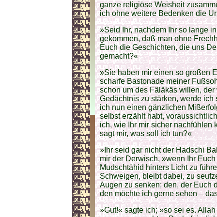
ganze religiöse Weisheit zusammen
ich ohne weitere Bedenken die Ur
»Seid Ihr, nachdem Ihr so lange in
gekommen, daß man ohne Frechhei
Euch die Geschichten, die uns De
gemacht?«
»Sie haben mir einen so großen E
scharfe Bastonade meiner Fußsohle
schon um des Fäläkäs willen, der 
Gedächtnis zu stärken, werde ich
ich nun einen gänzlichen Mißerfolg
selbst erzählt habt, voraussichtli
ich, wie Ihr mir sicher nachfühlen
sagt mir, was soll ich tun?«
»Ihr seid gar nicht der Hadschi Bab
mir der Derwisch, »wenn Ihr Euch 
Mudschtähid hinters Licht zu führen
Schweigen, bleibt dabei, zu seufz
Augen zu senken; den, der Euch d
den möchte ich gerne sehen – das b
»Gut!« sagte ich; »so sei es. Allah k