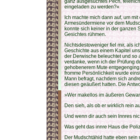
ganz ausgesuchtes Pech, feierli
eingeladen zu werden?«
Ich machte mich dann auf, um mit
Armesündermiene vor dem Mudscht
konnte sich keiner in der ganzen 
Gesichtes rühmen.
Nichtsdestoweniger fiel mir, als ic
Geschichte aus einem Kapitel uns
der Derwische beleuchtet und so a
verdanke, wenn ich der Prüfung d
gehobenerem Mute entgegenging. 
fromme Persönlichkeit wurde einst
Mann befragt, nachdem sich andre
diesen geäußert hatten. Die Antwor
»Wer makellos im äußeren Gewand
Den sieh, als ob er wirklich rein a
Und wenn dir auch sein Innres nich
Was geht das innre Haus die Poli
Der Mudschtähid hatte eben sein 