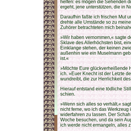
helfen: es mögen die Sehenden di
ergeht, jene unterstützen, die in N
Daraufhin faßte ich frischen Mut 
drehte alle Umstände so zu meine
Zuhörer betrachteten mich beinahe
»Wir haben vernommen,« sagte de
Sklave des Allerhöchsten bist, ei
Einklange stehen, der keinen zwief
außenhin wie ein Muselmann gebär
ist.«
»Möchte Eure glückverheißende H
ich. »Euer Knecht ist der Letzte de
wundreibt, die zur Herrlichkeit des
Hierauf entstand eine tödliche Stil
schien.
»Wenn sich alles so verhält,« sagt
nicht ferne, wo ich das Werkzeug 
widerfahren zu lassen. Der Schah 
Woche besuchen, und da sein Auge 
ich werde nicht ermangeln, alles 