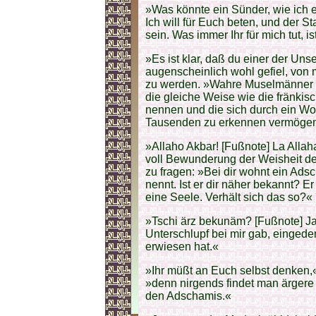
»Was könnte ein Sünder, wie ich 
Ich will für Euch beten, und der 
sein. Was immer Ihr für mich tut, i
»Es ist klar, daß du einer der Uns
augenscheinlich wohl gefiel, von 
zu werden. »Wahre Muselmänner e
die gleiche Weise wie die fränkisc
nennen und die sich durch ein Wor
Tausenden zu erkennen vermöge
»Allaho Akbar! [Fußnote] La Allaha
voll Bewunderung der Weisheit des
zu fragen: »Bei dir wohnt ein Ads
nennt. Ist er dir näher bekannt? Er
eine Seele. Verhält sich das so?«
»Tschi ärz bekunäm? [Fußnote] Ja, 
Unterschlupf bei mir gab, eingedenk
erwiesen hat.«
»Ihr müßt an Euch selbst denken,«
»denn nirgends findet man ärgere
den Adschamis.«