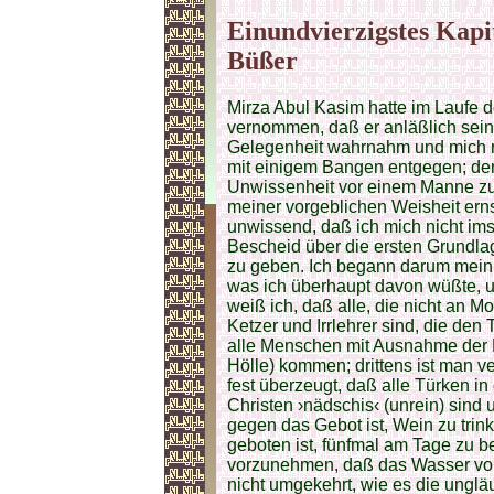
Einundvierzigstes Kapit
Büßer
Mirza Abul Kasim hatte im Laufe de
vernommen, daß er anläßlich sein
Gelegenheit wahrnahm und mich ru
mit einigem Bangen entgegen; den
Unwissenheit vor einem Manne zu v
meiner vorgeblichen Weisheit erns
unwissend, daß ich mich nicht im
Bescheid über die ersten Grund
zu geben. Ich begann darum mein 
was ich überhaupt davon wüßte, 
weiß ich, daß alle, die nicht an 
Ketzer und Irrlehrer sind, die den
alle Menschen mit Ausnahme der
Hölle) kommen; drittens ist man ve
fest überzeugt, daß alle Türken i
Christen ›nädschis‹ (unrein) sind
gegen das Gebot ist, Wein zu tri
geboten ist, fünfmal am Tage zu
vorzunehmen, daß das Wasser vom
nicht umgekehrt, wie es die ungl