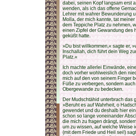
dabei, seinen Kopf langsam erst au
wenden, als ich das offene Gemach
Lehrer mit wahrer Bewunderung und
Molla, der mich kannte, tat meine
dem Teppiche Platz zu nehmen, wo
einen Zipfel der Gewandung des h
geküßt hatte.
»Du bist willkommen,« sagte er, »
Inschallah, dich führt dein Weg z
Platz.«
Ich machte allerlei Einwände, ein
doch vorher wohlweislich den nied
mich auf den von seinem Finger be
Füße zu verbergen, sondern auch
Obergewande zu bedecken.
Der Mudschtähid unterbrach das g
»Beruht es auf Wahrheit, o Hadsch
gewendet und du deshalb hier eine
schon so lange voneinander Absc
die mich zu fragen drängt, sonder
um zu wissen, auf welche Weise ic
(mit dem Friede und Heil sei!) sag