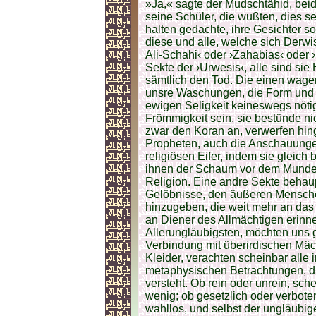
»Ja,« sagte der Mudschtähid, bei
seine Schüler, die wußten, dies se
halten gedachte, ihre Gesichter sof
diese und alle, welche sich Derwi
Ali-Schahi‹ oder ›Zahabias‹ oder 
Sekte der ›Urwesis‹, alle sind si
sämtlich den Tod. Die einen wag
unsre Waschungen, die Form und 
ewigen Seligkeit keineswegs nötig
Frömmigkeit sein, sie bestünde n
zwar den Koran an, verwerfen hi
Propheten, auch die Anschauunge
religiösen Eifer, indem sie gleich
ihnen der Schaum vor dem Munde s
Religion. Eine andre Sekte behaup
Gelöbnisse, den äußeren Mensche
hinzugeben, die weit mehr an da
an Diener des Allmächtigen erinner
Allerungläubigsten, möchten uns 
Verbindung mit überirdischen Mächt
Kleider, verachten scheinbar alle 
metaphysischen Betrachtungen, d
versteht. Ob rein oder unrein, sch
wenig; ob gesetzlich oder verboten,
wahllos, und selbst der ungläubig