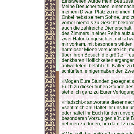
Einstweilen wurde mein Bett zus
Meine Besucher traten, einer nach
meinem Diwan Platz zu nehmen. Es
Onkel nebst seinem Sohne, und zu
vorher niemals zu Gesicht bekommen
auch die zahlreiche Dienerschaft, 
des Zimmers in einer Reihe aufzu
zwei Halunkengesichter, mit schw
mir vorkam, mit besonders wilden 
harmloser Miene versuchte ich,
über ihren Besuch die größte Fre
denkbaren Höflichkeiten ergangen, 
antworteten, befahl ich, Kaffee zu
schlürften, einigermaßen den Zwe
»Mögen Eure Stunden gesegnet sei
Euch zu dieser frühen Stunde des 
stehe ich ganz zu Eurer Verfügun
»Hadschi,« antwortete dieser nach
»seht mich an! Haltet Ihr uns für 
oder haltet Ihr Euch für den unver
besonderen Vorzug genießt, die B
nehmen zu dürfen, um damit zu m
»Was soll das heißen?« erwiderte 