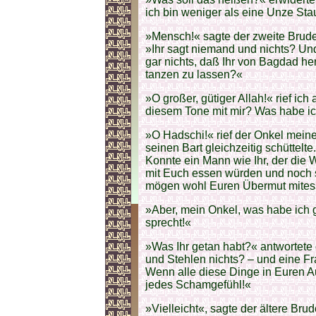
ich bin weniger als eine Unze Sta
»Mensch!« sagte der zweite Bruder
»Ihr sagt niemand und nichts? Und
gar nichts, daß Ihr von Bagdad h
tanzen zu lassen?«
»O großer, gütiger Allah!« rief ich
diesem Tone mit mir? Was habe ic
»O Hadschi!« rief der Onkel mein
seinen Bart gleichzeitig schüttelt
Konnte ein Mann wie Ihr, der die
mit Euch essen würden und noch sa
mögen wohl Euren Übermut mitess
»Aber, mein Onkel, was habe ich g
sprecht!«
»Was Ihr getan habt?« antwortete 
und Stehlen nichts? – und eine Fr
Wenn alle diese Dinge in Euren Au
jedes Schamgefühl!«
»Vielleicht«, sagte der ältere Bru