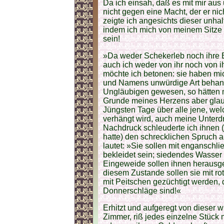
Da ich einsah, daß es mit mir aus
nicht gegen eine Macht, der er n
zeigte ich angesichts dieser unha
indem ich mich von meinem Sitze 
sein!
»Da weder Schekerleb noch ihre B
auch ich weder von ihr noch von 
möchte ich betonen: sie haben m
und Namens unwürdige Art behand
Ungläubigen gewesen, so hätten mi
Grunde meines Herzens aber glaub
Jüngsten Tage über alle jene, we
verhängt wird, auch meine Unterdr
Nachdruck schleuderte ich ihnen (
hatte) den schrecklichen Spruch 
lautet: »Sie sollen mit engansc
bekleidet sein; siedendes Wasser
Eingeweide sollen ihnen herausg
diesem Zustande sollen sie mit r
mit Peitschen gezüchtigt werden,
Donnerschläge sind!«
Erhitzt und aufgeregt von dieser w
Zimmer, riß jedes einzelne Stück 