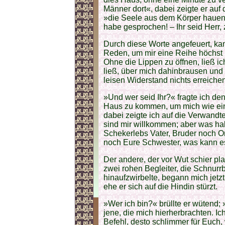
Männer dort«, dabei zeigte er auf
»die Seele aus dem Körper hauen, 
habe gesprochen! – Ihr seid Herr,
Durch diese Worte angefeuert, k
Reden, um mir eine Reihe höchst 
Ohne die Lippen zu öffnen, ließ i
ließ, über mich dahinbrausen und
leisen Widerstand nichts erreichen
»Und wer seid Ihr?« fragte ich den
Haus zu kommen, um mich wie ein
dabei zeigte ich auf die Verwandt
sind mir willkommen; aber was habt
Schekerlebs Vater, Bruder noch On
noch Eure Schwester, was kann es
Der andere, der vor Wut schier pl
zwei rohen Begleiter, die Schnurr
hinaufzwirbelte, begann mich jetzt
ehe er sich auf die Hindin stürzt.
»Wer ich bin?« brüllte er wütend; 
jene, die mich hierherbrachten. I
Befehl, desto schlimmer für Euch,