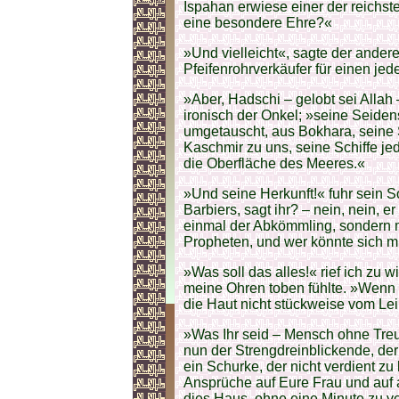
Ispahan erwiese einer der reichste
eine besondere Ehre?«
»Und vielleicht«, sagte der andere
Pfeifenrohrverkäufer für einen j
»Aber, Hadschi – gelobt sei Allah
ironisch der Onkel; »seine Seide
umgetauscht, aus Bokhara, seine 
Kaschmir zu uns, seine Schiffe j
die Oberfläche des Meeres.«
»Und seine Herkunft!« fuhr sein S
Barbiers, sagt ihr? – nein, nein, e
einmal der Abkömmling, sondern m
Propheten, und wer könnte sich 
»Was soll das alles!« rief ich zu 
meine Ohren toben fühlte. »Wenn Ihr
die Haut nicht stückweise vom Le
»Was Ihr seid – Mensch ohne Treu
nun der Strengdreinblickende, der
ein Schurke, der nicht verdient zu 
Ansprüche auf Eure Frau und auf al
dies Haus, ohne eine Minute zu ve