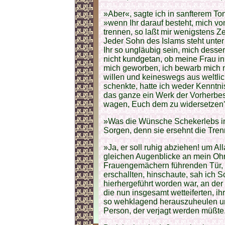
»Aber«, sagte ich in sanfterem Ton
»wenn Ihr darauf besteht, mich vo
trennen, so laßt mir wenigstens Z
Jeder Sohn des Islams steht unte
Ihr so ungläubig sein, mich dess
nicht kundgetan, ob meine Frau in 
mich geworben, ich bewarb mich ni
willen und keineswegs aus weltli
schenkte, hatte ich weder Kenntni
das ganze ein Werk der Vorherbes
wagen, Euch dem zu widersetzen
»Was die Wünsche Schekerlebs in d
Sorgen, denn sie ersehnt die Tren
»Ja, er soll ruhig abziehen! um All
gleichen Augenblicke an mein Ohr.
Frauengemächern führenden Tür, 
erschallten, hinschaute, sah ich 
hierhergeführt worden war, an der
die nun insgesamt wetteiferten, i
so wehklagend herauszuheulen und
Person, der verjagt werden müßte