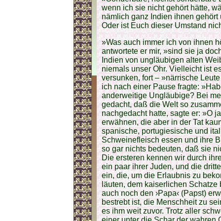
wenn ich sie nicht gehört hätte, w
nämlich ganz Indien ihnen gehört 
Oder ist Euch dieser Umstand nic
»Was auch immer ich von ihnen hö
antwortete er mir, »sind sie ja do
Indien von ungläubigen alten Weib
niemals unser Ohr. Vielleicht ist 
versunken, fort – »närrische Leute
ich nach einer Pause fragte: »Habe
anderweitige Ungläubige? Bei mei
gedacht, daß die Welt so zusamme
nachgedacht hatte, sagte er: »O ja
erwähnen, die aber in der Tat kau
spanische, portugiesische und ita
Schweinefleisch essen und ihre Bi
so gar nichts bedeuten, daß sie n
Die ersteren kennen wir durch ihre
ein paar ihrer Juden, und die dri
ein, die, um die Erlaubnis zu be
läuten, dem kaiserlichen Schatze
auch noch den ›Papa‹ (Papst) erwä
bestrebt ist, die Menschheit zu se
es ihm weit zuvor. Trotz aller sc
einer unter die Schar der wahren