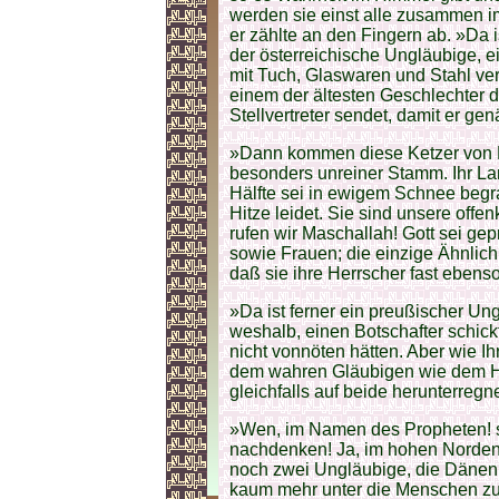
werden sie einst alle zusammen i
er zählte an den Fingern ab. »Da 
der österreichische Ungläubige, e
mit Tuch, Glaswaren und Stahl ver
einem der ältesten Geschlechter 
Stellvertreter sendet, damit er gen
»Dann kommen diese Ketzer von Mo
besonders unreiner Stamm. Ihr Lan
Hälfte sei in ewigem Schnee begr
Hitze leidet. Sie sind unsere offe
rufen wir Maschallah! Gott sei ge
sowie Frauen; die einzige Ähnlich
daß sie ihre Herrscher fast ebens
»Da ist ferner ein preußischer Un
weshalb, einen Botschafter schic
nicht vonnöten hätten. Aber wie I
dem wahren Gläubigen wie dem Hu
gleichfalls auf beide herunterregn
»Wen, im Namen des Propheten! s
nachdenken! Ja, im hohen Norden, 
noch zwei Ungläubige, die Dänen
kaum mehr unter die Menschen zu