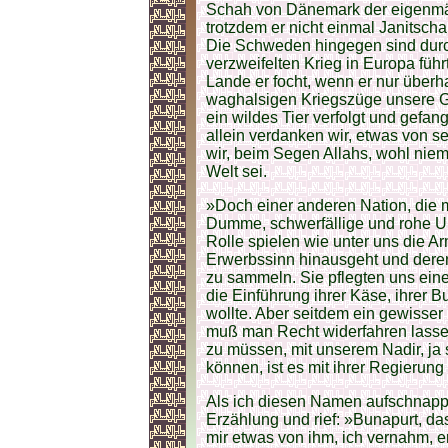
Schah von Dänemark der eigenmäch
trotzdem er nicht einmal Janitscha
Die Schweden hingegen sind durch
verzweifelten Krieg in Europa füh
Lande er focht, wenn er nur überh
waghalsigen Kriegszüge unsere Gr
ein wildes Tier verfolgt und ge
allein verdanken wir, etwas von se
wir, beim Segen Allahs, wohl nie
Welt sei.
»Doch einer anderen Nation, die 
Dumme, schwerfällige und rohe Un
Rolle spielen wie unter uns die Ar
Erwerbssinn hinausgeht und deren
zu sammeln. Sie pflegten uns ein
die Einführung ihrer Käse, ihrer 
wollte. Aber seitdem ein gewisser
muß man Recht widerfahren lassen
zu müssen, mit unserem Nadir, ja
können, ist es mit ihrer Regierung
Als ich diesen Namen aufschnappte
Erzählung und rief: »Bunapurt, da
mir etwas von ihm, ich vernahm, 