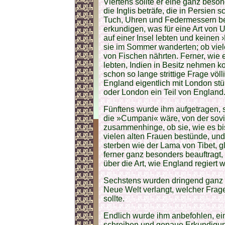
Viertens sollte er eine ganz bes
die Inglis beträfe, die in Persien
Tuch, Uhren und Federmessern bek
erkundigen, was für eine Art von 
auf einer Insel lebten und keine
sie im Sommer wanderten; ob viel
von Fischen nährten. Ferner, wie e
lebten, Indien in Besitz nehmen ko
schon so lange strittige Frage v
England eigentlich mit London stü
oder London ein Teil von England
Fünftens wurde ihm aufgetragen, 
die »Cumpani« wäre, von der sovi
zusammenhinge, ob sie, wie es bis
vielen alten Frauen bestünde, un
sterben wie der Lama von Tibet, g
ferner ganz besonders beauftragt,
über die Art, wie England regiert w
Sechstens wurden dringend ganz 
Neue Welt verlangt, welcher Frag
sollte.
Endlich wurde ihm anbefohlen, e
schreiben und genaue Erkundigu