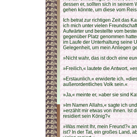
dessen er, sollten sich in seinem
gehen könnte, um diese vom Reis-E
Ich betrat zur richtigen Zeit das 
ich mich unter vielen Freundschaf
Aufwärter und bestellte vom best
gegenüber Platz genommen hatten,
im Laufe der Unterhaltung seine Uh
Gelegenheit, um mein Anliegen ges
»Nicht wahr, das ist doch eine eur
»Freilich,« lautete die Antwort, »e
»Erstaunlich,« erwiderte ich, »d
außerordentliches Volk sein.«
»Ja,« meinte er, »aber sie sind Kaf
»Im Namen Allahs,« sagte ich und
»erzählt mir etwas von ihnen. Ist 
residiert sein König?«
»Was meint Ihr, mein Freund?« antw
ist? In der Tat, ein großes Land, 