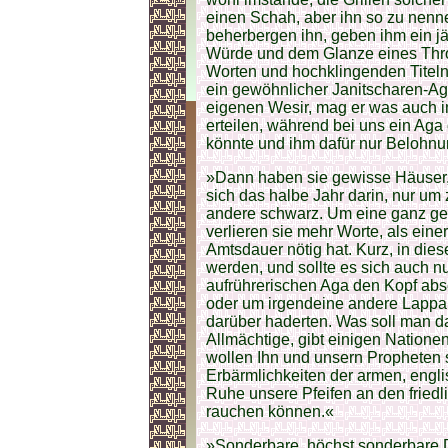
einen Schah, aber ihn so zu nenne
beherbergen ihn, geben ihm ein j
Würde und dem Glanze eines Thro
Worten und hochklingenden Titeln
ein gewöhnlicher Janitscharen-Ag
eigenen Wesir, mag er was auch 
erteilen, während bei uns ein Aga
könnte und ihm dafür nur Belohnu
»Dann haben sie gewisse Häuser, 
sich das halbe Jahr darin, nur um z
andere schwarz. Um eine ganz gew
verlieren sie mehr Worte, als ein
Amtsdauer nötig hat. Kurz, in die
werden, und sollte es sich auch 
aufrührerischen Aga den Kopf abs
oder um irgendeine andere Lappal
darüber haderten. Was soll man da
Allmächtige, gibt einigen Natione
wollen Ihn und unsern Propheten 
Erbärmlichkeiten der armen, engl
Ruhe unsere Pfeifen an den frie
rauchen können.«
»Sonderbare, höchst sonderbare Di