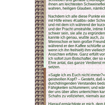
ihnen am leichtesten Schweinefl
wahren, heiligen Glauben, nämlich
Nachdem ich alle diese Punkte ei
mit Hilfe eines ›Kiatibs‹ oder Sch
und mit dem ich während der kurz
und der Pracht umstrahlte, intime 
schwer sein, sie alle zu ergründe
kannte ich genau, wußte auch, zu w
Wennschon er kein großer Freund d
während er den Kaffee schlürfte u
wenn ich ihn freihielt) ihm viellei
Ansichten erführe. Ganz erfüllt vo
ich sofort zum Botschafter, der so 
Ehre antat, das ganze Verdienst m
setzen.
»Sagte ich es Euch nicht immer?« r
geistvollen Kopf? – Gesteht, daß i
durchdringenden Verstandes bedar
Fähigkeiten schlummern; und wäre 
der uns über alles unterrichten k
Schahs zu vollziehen, niemals au
Hierauf ermächtigte er mich, dem 