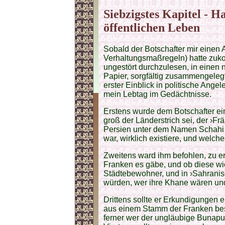
Siebzigstes Kapitel - H
öffentlichen Leben
Sobald der Botschafter mir eine
Verhaltungsmaßregeln) hatte zuk
ungestört durchzulesen, in einen 
Papier, sorgfältig zusammengelegt
erster Einblick in politische Ange
mein Lebtag im Gedächtnisse.
Erstens wurde dem Botschafter ein
groß der Länderstrich sei, der ›Fr
Persien unter dem Namen Schahi 
war, wirklich existiere, und welch
Zweitens ward ihm befohlen, zu er
Franken es gäbe, und ob diese wie
Städtebewohner, und in ›Sahranis
würden, wer ihre Khane wären und
Drittens sollte er Erkundigungen e
aus einem Stamm der Franken best
ferner wer der ungläubige Bunapur