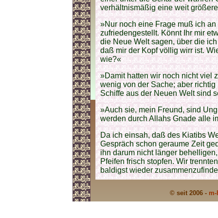
verhältnismäßig eine weit größere
»Nur noch eine Frage muß ich an 
zufriedengestellt. Könnt Ihr mir e
die Neue Welt sagen, über die i
daß mir der Kopf völlig wirr ist. 
wie?«
»Damit hatten wir noch nicht viel 
wenig von der Sache; aber richtig 
Schiffe aus der Neuen Welt sind 
»Auch sie, mein Freund, sind Ungl
werden durch Allahs Gnade alle i
Da ich einsah, daß des Kiatibs We
Gespräch schon geraume Zeit gedaue
ihn darum nicht länger behelligen,
Pfeifen frisch stopfen. Wir trennt
baldigst wieder zusammenzufinde
© seit 2006 -
m-