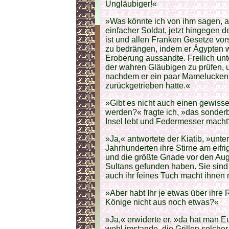
Ungläubiger!«
»Was könnte ich von ihm sagen, al
einfacher Soldat, jetzt hingegen 
ist und allen Franken Gesetze vor
zu bedrängen, indem er Ägypten
Eroberung aussandte. Freilich unt
der wahren Gläubigen zu prüfen, 
nachdem er ein paar Mamelucken 
zurückgetrieben hatte.«
»Gibt es nicht auch einen gewiss
werden?« fragte ich, »das sonderba
Insel lebt und Federmesser mach
»Ja,« antwortete der Kiatib, »unte
Jahrhunderten ihre Stirne am eifr
und die größte Gnade vor den Au
Sultans gefunden haben. Sie sind 
auch ihr feines Tuch macht ihnen
»Aber habt Ihr je etwas über ihre
Könige nicht aus noch etwas?«
»Ja,« erwiderte er, »da hat man Eu
wohl imstande, die Grillen solche