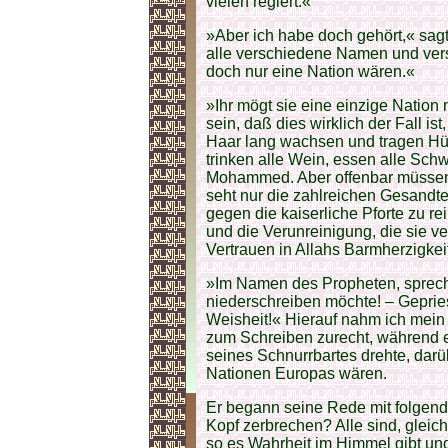
vielen regiert.«
»Aber ich habe doch gehört,« sag
alle verschiedene Namen und vers
doch nur eine Nation wären.«
»Ihr mögt sie eine einzige Nation 
sein, daß dies wirklich der Fall is
Haar lang wachsen und tragen Hüt
trinken alle Wein, essen alle Sch
Mohammed. Aber offenbar müssen 
seht nur die zahlreichen Gesandt
gegen die kaiserliche Pforte zu re
und die Verunreinigung, die sie v
Vertrauen in Allahs Barmherzigke
»Im Namen des Propheten, sprecht 
niederschreiben möchte! – Gepries
Weisheit!« Hierauf nahm ich mein
zum Schreiben zurecht, während er
seines Schnurrbartes drehte, dar
Nationen Europas wären.
Er begann seine Rede mit folgend
Kopf zerbrechen? Alle sind, glei
so es Wahrheit im Himmel gibt und