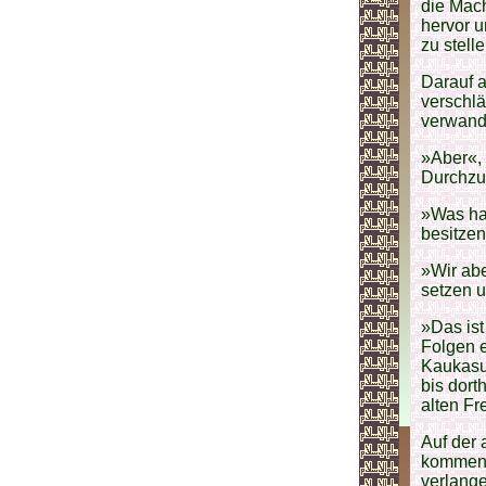
die Mach
hervor u
zu stell
Darauf a
verschl
verwand
»Aber«, 
Durchzu
»Was hab
besitzen
»Wir abe
setzen u
»Das ist
Folgen e
Kaukasus
bis dort
alten F
Auf der
kommen, 
verlangen