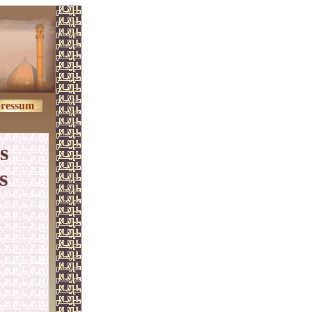
ressum
s
s