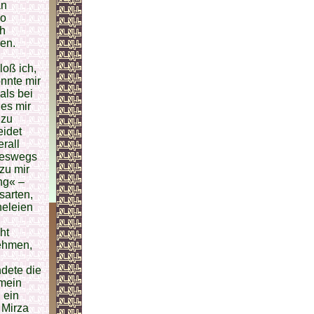
an
so
ch
ren.
loß ich,
nnte mir
als bei
es mir
 zu
eidet
rall
neswegs
zu mir
ng« –
sarten,
heleien
ht
nehmen,
ndete die
 mein
 ein
 Mirza