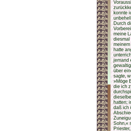
Voraussi
zurückke
konnte i
unbehell
Durch di
Vorberei
meine La
diesmal 
meinem l
hatte an
unterric
jemand e
gewalti
über ein
sagte, w
»Möge Eu
die ich
durchsp
dieselbe
hatten; 
daß ich 
Abschied
Zuneigun
Sohn,« 
Priester