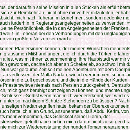
rus, der daraufhin seine Mission in allen Stücken als erfüllt betr
 sich zur Heimkehr an, nicht ohne mir vorher mitzuteilen, er hab
 Absicht, mich nach Teheran mitzunehmen, sondern gedenke me
 auch fürderhin in Regierungsangelegenheiten zu verwenden; »
, »eine Persönlichkeit, die in den Angelegenheiten der Franken
d weiß, in Teheran bei den Verhandlungen mit den ungläubigen
en von größtem Nutzen sein wird.«
e keinen Plan ersinnen können, der meinen Wünschen mehr ents
 grausamen Mißhandlungen, die ich durch die Türken erfahren
h alles, was mit ihnen zusammenhing. Ihre Hauptstadt war mir v
lich geworden, dachte ich aber an Schekerleb, so schwoll mir 
 Nun war geraume Zeit seit meinen Abenteuern mit dem Oberpri
ran verflossen, der Molla Nadan, wie ich vernommen, schon l
rser in die Luft geschossen, und die in die Hände der Kurden
e Priesterswitwe niemals nach Persien zurückgekehrt. Demzufo
ich, mich ganz beruhigt dort zeigen zu können, und machte ung
e Schlüsse: »Selbst wenn man mich wiedererkennt, wer wird es
en unter so mächtigem Schutze Stehenden zu belästigen? Nac
unseligen Nadan ergriffen hatte, bekam der Oberexekutor sein
auch hatte ich allen Grund, anzunehmen, daß Abdul Kerim, vo
ts mehr vernommen, das Schicksal seiner Herrin, der
sterswitwe, geteilt habe und ich mich darum nicht zu sorgen br
nte mich zur Wiedererstattung der hundert Toman heranziehen.