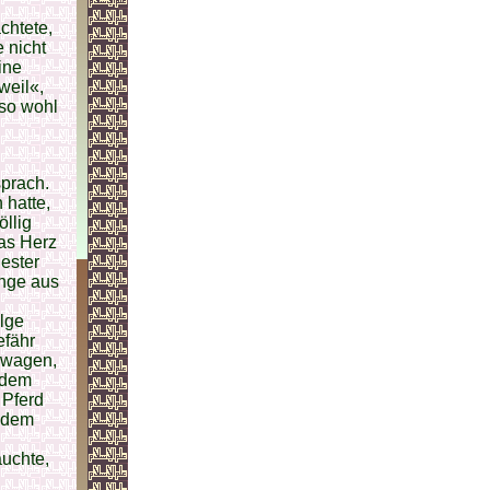
achtete,
e nicht
ine
weil«,
 so wohl
prach.
 hatte,
öllig
das Herz
ester
ange aus
lge
efähr
 wagen,
hdem
 Pferd
n dem
auchte,