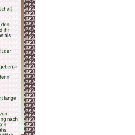
schaft
r den
d ihr
ns als
t der
 geben.«
 denn
ht lange
 von
ung nach
ken
ahs,