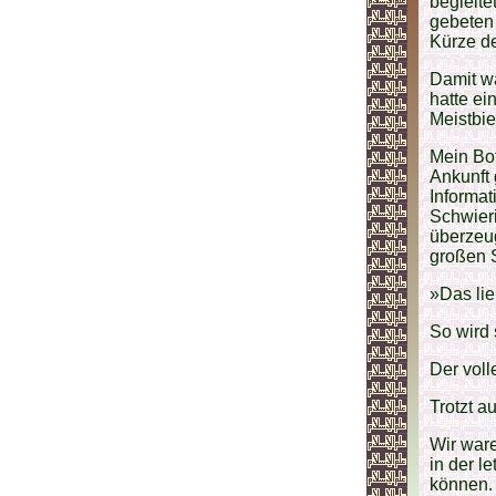
begleite
gebeten 
Kürze de
Damit wa
hatte ei
Meistbi
Mein Bot
Ankunft 
Informat
Schwieri
überzeu
großen S
»Das lie
So wird 
Der vol
Trotzt a
Wir ware
in der l
können. 