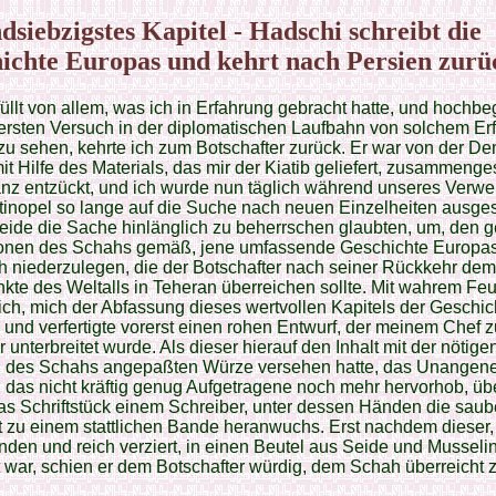
dsiebzigstes Kapitel - Hadschi schreibt die
ichte Europas und kehrt nach Persien zurü
üllt von allem, was ich in Erfahrung gebracht hatte, und hochbeg
rsten Versuch in der diplomatischen Laufbahn von solchem Er
zu sehen, kehrte ich zum Botschafter zurück. Er war von der Den
mit Hilfe des Materials, das mir der Kiatib geliefert, zusammenges
anz entzückt, und ich wurde nun täglich während unseres Verwei
inopel so lange auf die Suche nach neuen Einzelheiten ausges
beide die Sache hinlänglich zu beherrschen glaubten, um, den
tionen des Schahs gemäß, jene umfassende Geschichte Europa
ich niederzulegen, die der Botschafter nach seiner Rückkehr dem
nkte des Weltalls in Teheran überreichen sollte. Mit wahrem Feu
ch, mich der Abfassung dieses wertvollen Kapitels der Geschic
und verfertigte vorerst einen rohen Entwurf, der meinem Chef z
r unterbreitet wurde. Als dieser hierauf den Inhalt mit der nötig
des Schahs angepaßten Würze versehen hatte, das Unange
, das nicht kräftig genug Aufgetragene noch mehr hervorhob, üb
as Schriftstück einem Schreiber, unter dessen Händen die saub
t zu einem stattlichen Bande heranwuchs. Erst nachdem dieser
den und reich verziert, in einen Beutel aus Seide und Musseli
 war, schien er dem Botschafter würdig, dem Schah überreicht 