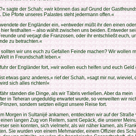
« sagte der Schah; »wir können das auf Grund der Gastfreund
n. Die Pforte unseres Palastes steht jedermann offen.«
wendete der Engländer ein, »entweder müßt ihr den einen ode
hier festhalten – also wählt zwischen uns beiden. Entweder sei
reunde und verjagt die Franzosen, oder ihr entschließt euch, u
nde zu betrachten.«
ollten wir uns euch zu Gefallen Feinde machen? Wir wollen mi
elt in Freundschaft leben.«
fuhr der Engländer fort, »wir wollen euch helfen und euch Geld
ist etwas ganz anderes,« rief der Schah, »sagt mir nur, wieviel,
ird sich alles richten!«
ähr standen die Dinge, als wir Täbris verließen. Aber da mein
ter in Teheran ungeduldig erwartet wurde, so verweilten wir nic
Prinzen, sondern setzten eiligst unsere Reise fort.
am Morgen in Sultanijé ankamen, entdeckten wir auf der Straße
 einen langen Zug von Reitern, samt Gepäck, die unserer Mein
rser sein konnten, sich vielmehr, als wir näher kamen, als Fran
ten. Sie wurden von einem Mehmander, einem Offizier des Sch