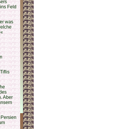
sers
ins Feld
ber was
welche
?«
en
iflis
che
 des
. Aber
unsern
 Persien
rum