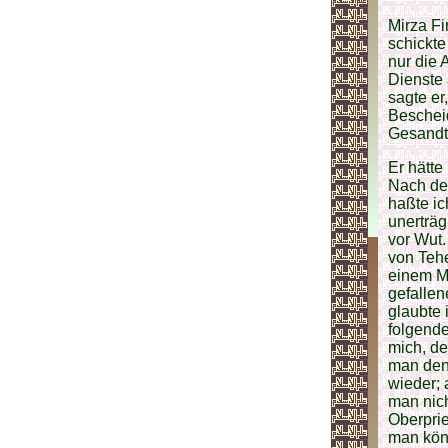
Mirza Fi
schickte
nur die
Dienste
sagte er
Beschei
Gesandt
Er hätt
Nach den
haßte ic
unerträg
vor Wut.
von Tehe
einem Mö
gefallen
glaubte 
folgend
mich, d
man den 
wieder; 
man nich
Oberprie
man kön