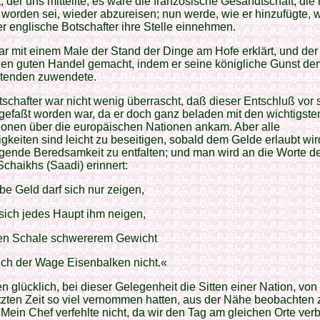
t, der uns mitteilte, es wäre die französische Gesandtschaft, die 
worden sei, wieder abzureisen; nun werde, wie er hinzufügte, w
r englische Botschafter ihre Stelle einnehmen.
r mit einem Male der Stand der Dinge am Hofe erklärt, und de
nen guten Handel gemacht, indem er seine königliche Gunst de
etenden zuwendete.
schafter war nicht wenig überrascht, daß dieser Entschluß vor 
gefaßt worden war, da er doch ganz beladen mit den wichtigste
ionen über die europäischen Nationen ankam. Aber alle
gkeiten sind leicht zu beseitigen, sobald dem Gelde erlaubt wir
gende Beredsamkeit zu entfalten; und man wird an die Worte d
chaikhs (Saadi) erinnert:
be Geld darf sich nur zeigen,
sich jedes Haupt ihm neigen,
len Schale schwererem Gewicht
uch der Wage Eisenbalken nicht.«
n glücklich, bei dieser Gelegenheit die Sitten einer Nation, von 
etzten Zeit so viel vernommen hatten, aus der Nähe beobachten 
Mein Chef verfehlte nicht, da wir den Tag am gleichen Orte ver