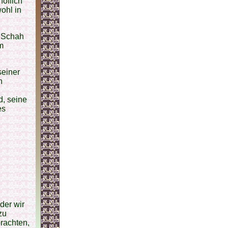
höflich
ohl in
r Schah
m
seiner
n
d, seine
es
der wir
zu
brachten,