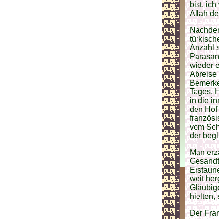
bist, ic
Allah de
Nachdem
türkisch
Anzahl s
Parasang
wieder e
Abreise 
Bemerken
Tages. H
in die i
den Hof 
französi
vom Scha
der beg
Man erzä
Gesandte
Erstaun
weit he
Gläubige
hielten,
Der Fra