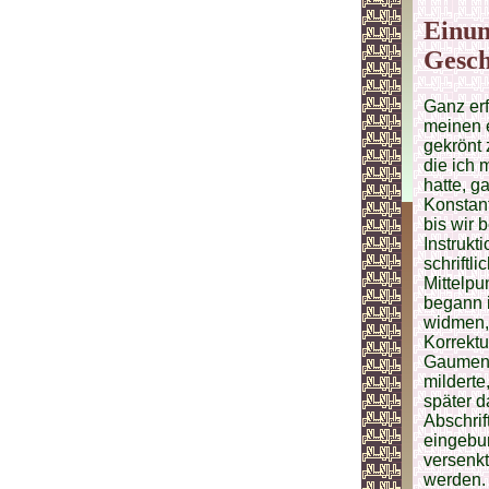
Einun
Gesch
Ganz erf
meinen e
gekrönt 
die ich 
hatte, g
Konstant
bis wir 
Instruk
schriftl
Mittelpu
begann i
widmen, 
Korrektu
Gaumen 
milderte
später d
Abschrif
eingebun
versenkt
werden.