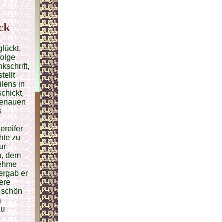
ck
lückt,
folge
kschrift,
tellt
lens in
chickt,
 genauen
s
ereifer
hte zu
ur
en, dem
nehme
ergab er
ere
, schön
n
zu