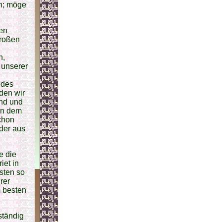
en; möge
en
großen
n,
 unserer
 des
den wir
and und
hen dem
chon
der aus
e die
iet in
sten so
rer
m besten
ständig