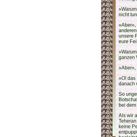
»Warum?
nicht tu
»Aber«, 
anderen 
unsere F
eure Fei
»Warum s
ganzen W
»Aber«, 
»O! das 
danach w
So ungef
Botschaf
bei dem 
Als wir 
Teheran
keine Pe
entpupp