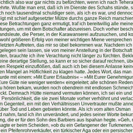
chtlich also war gar nichts zu befürchten, wenn ich nach Teher
hrte. Wußte man erst, daß ich im Dienste des Schahs stünde, 
ch noch tausendmal schuldiger sein, als ich es war, und denno
igt mit schief aufgesetzter Mütze durchs ganze Reich marschie
ese Betrachtungen ganz ermutigt, traf ich bereitwillig alle meine
tungen, um mit dem Botschafter abzureisen. Doch vorher besch
ndsleute, die Perser, in der Karawanserei aufzusuchen, und ko
wohl größeren Erfolg von meiner wichtigen Miene versprechen 
etzten Auftreten, das mir so übel bekommen war. Nachdem ich 
gelegen sein lassen, sie von meiner Anstellung in der Botschaft
hten, brauchte ich ihre Verachtung nicht länger zu fürchten. Bekl
ine derartige Stellung, so kann er so sicher darauf rechnen, übe
gen Respekt einzuflößen, daß auch ich bei diesem Anlasse kei
en Mangel an Höflichkeit zu klagen hatte. Jedes Wort, das man 
urde mit einem: »Mit Eurer Erlaubnis« – »Mit Eurer Genehmigu
re Güte nie weniger werden« eingeleitet; alle schönen Reden
 zu hören bekam, wurden noch obendrein mit endlosen Schmeic
ickt. Demnach Hütte niemand vermuten können, ich sei ein und
 Persönlichkeit, die sie zwei Monate vorher verhöhnt und verlac
im Gegenteil, ein mit den Verhältnissen Unvertrauter mußte an
über Tod und Leben gebieten könnte. Als ich vom alten Osman
 nahm, fand ich ihn unverändert, und jedes seiner Worte beku
g, die er für den Sohn des Barbiers aus Ispahan hegte. »Geh,
sagte er beim Scheiden, »ob du ein Gefangener der Turkmenen,
, ein Pfeifenrohrverkäufer, ein türkischer Aga oder ein persischer