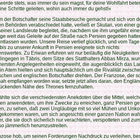
h werde stets, was immer du sein magst, für deine Wohlfahrt bet
ine Schritte geleiten, wohin auch immer du gehst!«
 der Botschafter seine Staatsbesuche gemacht und sich von d
en Behörden verabschiedet hatte, verließ er Skutari, von einer 
einer Landsleute begleitet, die, nachdem sie ihm ungefähr eine
e weit das Geleite auf der Straße nach Persien gegeben hatte
ntlassen wurden. Unsere Reise verlief glücklich, und vom Tage
bis zu unserer Ankunft in Persien ereignete sich nichts
swertes. Zu Eriwan erfuhren wir nur beiläufig die Neuigkeiten
ingegen in Täbris, dem Sitze des Statthalters Abbas Mirza, wur
nnersten Angelegenheiten eingeweiht, die augenblicklich das L
in Atem hielten und sich hauptsächlich um die Rivalität zwisc
schen und englischen Botschafter drehten. Der Franzose, der s
h empfangen worden war, setzte jetzt alles daran, den Englän
lückenden Nähe des Thrones fernzuhalten.
hlte sich die verschiedensten Anekdoten über die Mittel, welch
n anwendeten, um ihre Zwecke zu erreichen, ganz Persien ger
en, zu sehen, daß zwei Ungläubige mit so viel Mühen und Unko
rgekommen waren, um sich angesichts einer ganzen Nation wah
r, die sie doch sicherlich nur verachteten, verspotteten und zu
 so jämmerlich herumzustreiten.
nzose hob, um seinen Forderungen Nachdruck zu verleihen, be