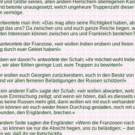
t und Größe seines, allen andern Herrschern überlegenen Kai
nd betonte unausgesetzt, welch ungeheure Truppenzahl dieser 
en vermöge.
ntwortete man ihm: »Das mag alles seine Richtigkeit haben, a
ägt das uns? Da zwischen uns und euch ganze Reiche liegen, 
ten Interessen können zwischen uns und Frankreich bestehen
antwortete der Franzose, »wir wollen Indien erobern und freien
g durch euer Gebiet haben!«
en wir davon?« antwortete der Schah; »ihr möchtet wohl Indi
, wir aber fühlen geringe Lust, eure Truppen zu bewirten!«
r wollen euch Georgien zurückerobern, euch in den Besitz von T
nd vor allen ferneren Belästigungen der Russen schützen!«
 ein anderer Fall!« sagte der Schah; »wir wollen abwarten, wel
ure Einmischung zeitigt; und wenn wir hören, daß es diesseits
 keine Russen mehr gibt, dann wollen wir mit euch verhandeln
hin können wir euch weder freien Durchzug gestatten, noch mit 
reunden, den Engländern, brechen.«
 andern Seite sagten die Engländer: »Wenn die Franzosen nach
so können sie nur die Absicht hegen, uns zu belästigen; – da
 wir, daß ihr sie fortschickt!«