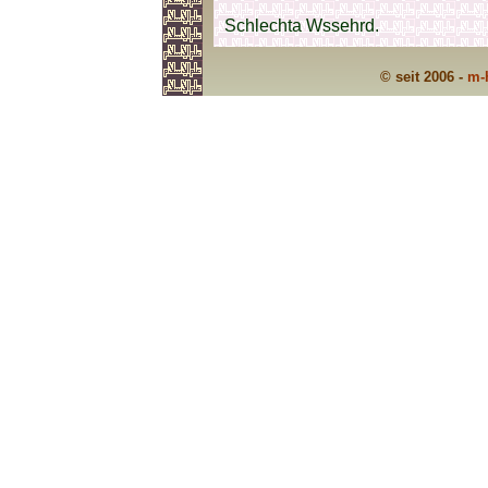
Schlechta Wssehrd.
© seit 2006 -
m-