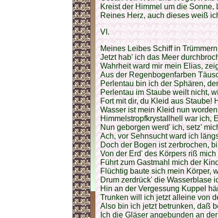
Kreist der Himmel um die Sonne, Li
Reines Herz, auch dieses weiß ich
VI.
Meines Leibes Schiff in Trümmern
Jetzt hab' ich das Meer durchbroch
Wahrheit ward mir mein Elias, ze
Aus der Regenbogenfarben Täuschun
Perlentau bin ich der Sphären, de
Perlentau im Staube weilt nicht, wi
Fort mit dir, du Kleid aus Staube! 
Wasser ist mein Kleid nun worden, W
Himmelstropfkrystallhell war ich, 
Nun geborgen werd' ich, setz' mich
Ach, vor Sehnsucht ward ich läng
Doch der Bogen ist zerbrochen, bin
Von der Erd' des Körpers riß mic
Führt zum Gastmahl mich der Kindsc
Flüchtig baute sich mein Körper, 
Drum zerdrück' die Wasserblase ic
Hin an der Vergessung Kuppel hän
Trunken will ich jetzt alleine von 
Also bin ich jetzt betrunken, daß 
Ich die Gläser angebunden an der