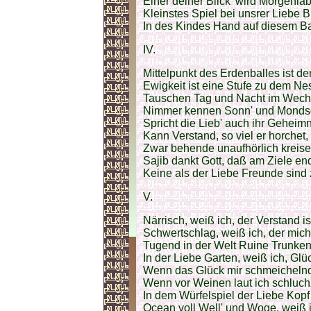
Einer deiner Blick' wird Morgenlab
Kleinstes Spiel bei unsrer Liebe 
In des Kindes Hand auf diesem Ballp
IV.
Mittelpunkt des Erdenballes ist d
Ewigkeit ist eine Stufe zu dem Nes
Tauschen Tag und Nacht im Wechs
Nimmer kennen Sonn' und Mondsch
Spricht die Lieb' auch ihr Geheim
Kann Verstand, so viel er horchet,
Zwar behende unaufhörlich kreise
Sajib dankt Gott, daß am Ziele en
Keine als der Liebe Freunde sind
V.
Närrisch, weiß ich, der Verstand is
Schwertschlag, weiß ich, der mich 
Tugend in der Welt Ruine Trunkene
In der Liebe Garten, weiß ich, Glüc
Wenn das Glück mir schmeichelnd l
Wenn vor Weinen laut ich schluch
In dem Würfelspiel der Liebe Kopf v
Ocean voll Well' und Woge, weiß i