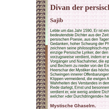
Divan der persisc
Sajib
Lebte um das Jahr 1590. Er ist ei
bedeutendste Dichter aus der Zeit
persischen Poesie, aus den Tagen 
Gedanken, hoher Schwung der Pha
zeichnen seine philosophisch-myst
einzige Persische Lyriker, der den
vorzugsweise verdient, indem er w
Vorgänger und Nachahmer, die ep
und Bechern zu nieder von der Er
Heerschar der Mystiker das höchs
Schwingen innerer Offenbarungen 
Klippen vermeidend, die ewigen A
Wahrheiten des Verstandes in dem
Rede darlegt, Ernst und besonnen
verdient er, wie wenig andere Dic
welcher »der Durchdringende« hei
Mystische Ghaselrn.