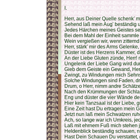
I.
Herr, aus Deiner Quelle schenk' mi
Sehend laß mein Aug' beständig 
Jedes Härchen meines Geistes sei
Bei dem Mahl der Einheit sammle
Wein vergießen wir, wenn zitternd
Herr, stärk' mir des Arms Gelenke
Düster ist des Herzens Kammer, d
An der Liebe Gluten zünde, Herr! 
Ungelenk der Liebe Gang wird dur
Gieb dem Geiste ein Gewand, Herr!
Zwingt, zu Windungen mich Sehnsu
Solche Windungen sind Faden, d
Drum, o Herr, nimm andre Schätze
Nach den Krümmungen der Schlange
Eng und düster die vier Wände der
Hier kein Tanzsaal ist der Liebe,
Eine Zeit hast Du ertragen mein 
Jetzt nun laß mein Schwatzen ruhe
Ach, so lange war ich Umkreis, je
Laß mit ehrnem Fuß mich stehen je
Heldenblick beständig schauen, ni
Hast Dein Schauen Du verstattet,