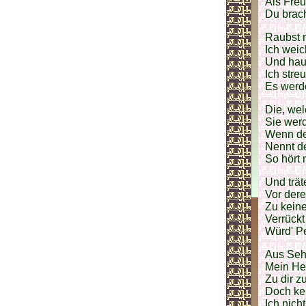
Als Freu
Du brach
Raubst 
Ich weic
Und hau
Ich stre
Es werd
Die, wel
Sie werd
Wenn de
Nennt d
So hört 
Und trät
Vor der
Zu keine
Verrückt 
Würd' P
Aus Sehn
Mein Her
Zu dir z
Doch kei
Ich nic