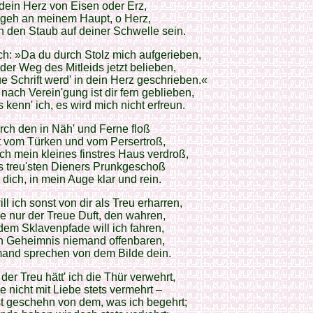
t dein Herz von Eisen oder Erz,
 geh an meinem Haupt, o Herz,
 den Staub auf deiner Schwelle sein.
ch: »Da du durch Stolz mich aufgerieben,
 der Weg des Mitleids jetzt belieben,
e Schrift werd' in dein Herz geschrieben.«
ach Verein'gung ist dir fern geblieben,
 kenn' ich, es wird mich nicht erfreun.
rch den in Näh' und Ferne floß
t vom Türken und vom Persertroß,
h mein kleines finstres Haus verdroß,
s treu'sten Dieners Prunkgeschoß
h dich, in mein Auge klar und rein.
ill ich sonst von dir als Treu erharren,
he nur der Treue Duft, den wahren,
dem Sklavenpfade will ich fahren,
n Geheimnis niemand offenbaren,
mand sprechen von dem Bilde dein.
 der Treu hätt' ich die Thür verwehrt,
e nicht mit Liebe stets vermehrt –
st geschehn von dem, was ich begehrt;