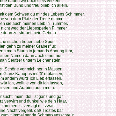
nde haben wir doch stets verkehrt:
st den Bund und treu blieb ich allein.
mit dem Schwert du mir des Lebens Schimmer,
he von dem Platz der Treue nimmer,
en sie auch meinen Leib in Trümmer,
u nicht weg der Liebesperlen Flimmer,
e denn zerstreuet mein Gebein.
che suchen treuer Liebe Spur,
en gehn zu meiner Grabesflur;
nn mein Staub in jemands Ahnung fuhr,
einen Namen dann auch einer nur,
man Seufzer unterm Leichenstein.
en Schöne vor mich her in Massen,
en Glanz Kanopus müßt' erblassen,
m andern würd' ich Lieb erfassen,
wär ich, wollt je von dir ich lassen,
ersien und Arabien auch mein.
sucht, mein Idol, ist ganz und gar
z verwirrt und dunkel wie dein Haar,
u kommen ist versagt mir zwar,
ne Nacht vergeht, daß Trostes bar
ht zum Himmel sende Schmerzensschrei'n.