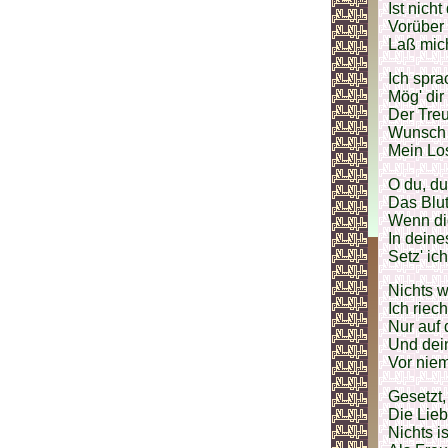
Ist nich
Vorüber
Laß mich
Ich spra
Mög' dir
Der Treu
Wunsch n
Mein Los
O du, du
Das Blu
Wenn dic
In deine
Setz' ic
Nichts w
Ich riec
Nur auf 
Und dei
Vor nie
Gesetzt,
Die Lieb
Nichts i