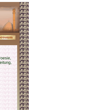
ressum
Poesie,
leitung,
.