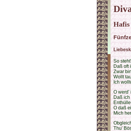
Diva
Hafis
Fünfze
Liebesk
So steht
Daß oft 
Zwar bin
Wollt ta
Ich wollt
O werd' 
Daß ich 
Enthüll
O daß ei
Mich her
Obgleich
Thu' Bös