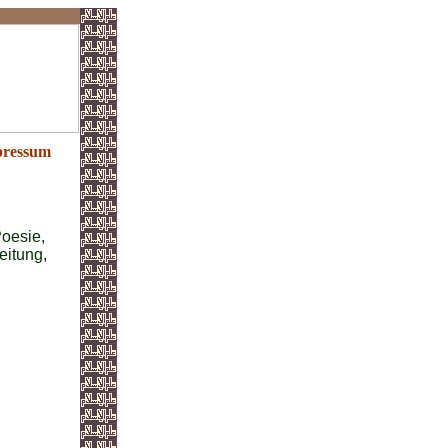
ressum
Poesie,
leitung,
.