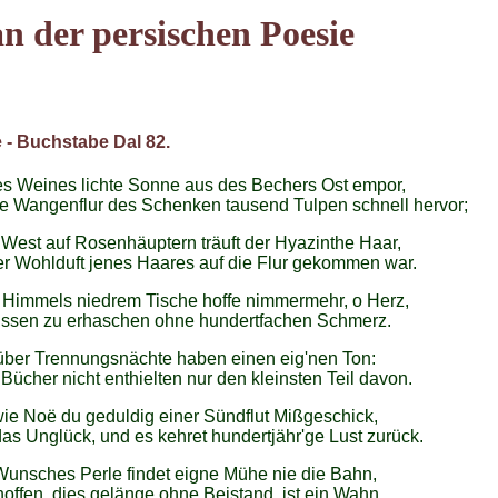
n der persischen Poesie
 - Buchstabe Dal 82.
es Weines lichte Sonne aus des Bechers Ost empor,
ie Wangenflur des Schenken tausend Tulpen schnell hervor;
West auf Rosenhäuptern träuft der Hyazinthe Haar,
r Wohlduft jenes Haares auf die Flur gekommen war.
 Himmels niedrem Tische hoffe nimmermehr, o Herz,
issen zu erhaschen ohne hundertfachen Schmerz.
über Trennungsnächte haben einen eig'nen Ton:
Bücher nicht enthielten nur den kleinsten Teil davon.
wie Noë du geduldig einer Sündflut Mißgeschick,
as Unglück, und es kehret hundertjähr'ge Lust zurück.
Wunsches Perle findet eigne Mühe nie die Bahn,
offen, dies gelänge ohne Beistand, ist ein Wahn.