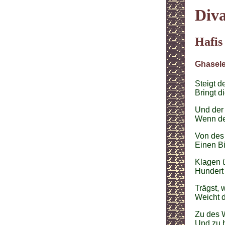
Diva
Hafis
Ghasele
Steigt d
Bringt d
Und der 
Wenn de
Von des
Einen B
Klagen 
Hundert 
Trägst, 
Weicht d
Zu des 
Und zu h