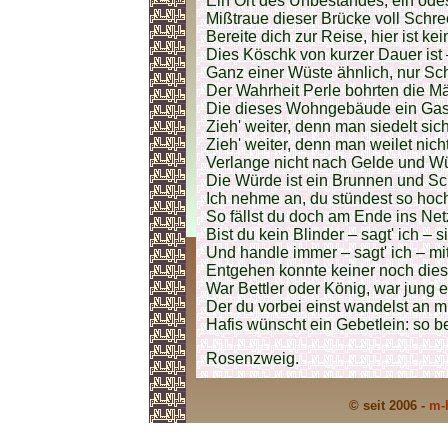
Ein Ort des Unbestandes, ein öde
Mißtraue dieser Brücke voll Schre
Bereite dich zur Reise, hier ist k
Dies Köschk von kurzer Dauer ist 
Ganz einer Wüste ähnlich, nur Schä
Der Wahrheit Perle bohrten die M
Die dieses Wohngebäude ein Gas
Zieh' weiter, denn man siedelt sic
Zieh' weiter, denn man weilet nich
Verlange nicht nach Gelde und Wü
Die Würde ist ein Brunnen und Sc
Ich nehme an, du stündest so hoc
So fällst du doch am Ende ins Net
Bist du kein Blinder – sagt' ich – 
Und handle immer – sagt' ich – mi
Entgehen konnte keiner noch dies
War Bettler oder König, war jung er
Der du vorbei einst wandelst an mi
Hafis wünscht ein Gebetlein: so be
Rosenzweig.
© seit 2006 -
m-