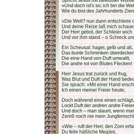
Spricht Jesus mit bewußter Würde
»Und doch ist's so; ich bin die Wel
Wie du bist des Jahrhunderts Zier
»Die Welt? nun dann entschleire 
Und deine Reize laß mich schaue
Der Herr gebot, der Schleier wich
Und vor ihm stand – o Schreck u
Ein Scheusal: hager, gelb und alt,
Das bunte Schminken überdecken
Die eine Hand von Duft umwallt,
Die andre rot von Blutes Flecken!
Herr Jesus trat zurück und frug,
Was Blut und Duft der Hand bede
Sie sprach: »Mit einer Hand ersch
Ich einen meiner Freier heute;
Doch während eine einen schlägt,
Lockt Duft der andren andre Freier
Und doch – man staunt, wenn man
Zerriß noch nie mein Jungfernschl
»Wie – ruft der Herr, den Zorn erfa
Du feile häßliche Megäre,