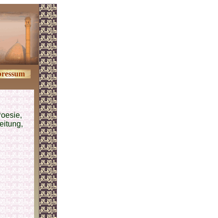
ressum
Poesie,
leitung,
.