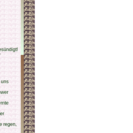
esündigt!
r
,
i uns
hwer
ernte
er
e regen,