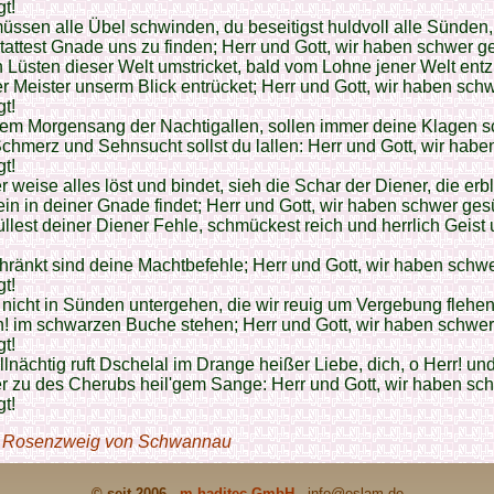
t!
müssen alle Übel schwinden, du beseitigst huldvoll alle Sünden,
attest Gnade uns zu finden; Herr und Gott, wir haben schwer g
 Lüsten dieser Welt umstricket, bald vom Lohne jener Welt entz
er Meister unserm Blick entrücket; Herr und Gott, wir haben sch
t!
em Morgensang der Nachtigallen, sollen immer deine Klagen s
chmerz und Sehnsucht sollst du lallen: Herr und Gott, wir hab
t!
er weise alles löst und bindet, sieh die Schar der Diener, die erbl
lein in deiner Gnade findet; Herr und Gott, wir haben schwer ges
llest deiner Diener Fehle, schmückest reich und herrlich Geist
änkt sind deine Machtbefehle; Herr und Gott, wir haben schw
t!
nicht in Sünden untergehen, die wir reuig um Vergebung flehen
! im schwarzen Buche stehen; Herr und Gott, wir haben schwer
t!
llnächtig ruft Dschelal im Drange heißer Liebe, dich, o Herr! u
r zu des Cherubs heil'gem Sange: Herr und Gott, wir haben sc
t!
 Rosenzweig von Schwannau
© seit 2006 -
m-haditec GmbH
-
info
@eslam.de