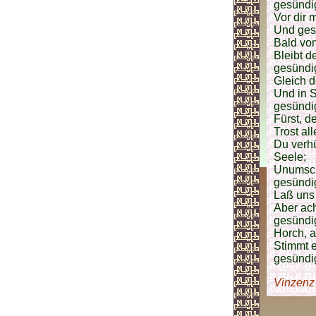
gesündig
Vor dir 
Und gest
Bald von
Bleibt d
gesündig
Gleich d
Und in S
gesündig
Fürst, d
Trost al
Du verhü
Seele;
Unumschr
gesündig
Laß uns 
Aber ach
gesündig
Horch, a
Stimmt e
gesündig
Vinzenz