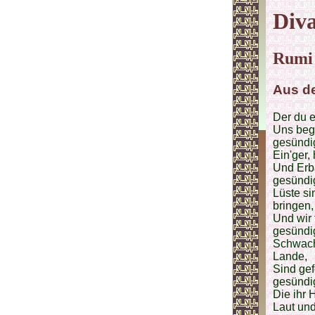
Diva
Rumi
Aus de
Der du e
Uns begü
gesündig
Ein'ger,
Und Erba
gesündig
Lüste si
bringen,
Und wir 
gesündig
Schwach 
Lande,
Sind gef
gesündig
Die ihr 
Laut und