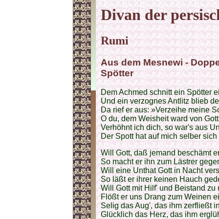
Divan der persisc
Rumi
Aus dem Mesnewi - Doppe
Spötter
Dem Achmed schnitt ein Spötter e
Und ein verzognes Antlitz blieb d
Da rief er aus: »Verzeihe meine S
O du, dem Weisheit ward von Gott
Verhöhnt ich dich, so war's aus U
Der Spott hat auf mich selber sic
Will Gott, daß jemand beschämt e
So macht er ihn zum Lästrer gege
Will eine Unthat Gott in Nacht ver
So läßt er ihrer keinen Hauch ge
Will Gott mit Hilf' und Beistand zu
Flößt er uns Drang zum Weinen e
Selig das Aug', das ihm zerfließt 
Glücklich das Herz, das ihm erglü