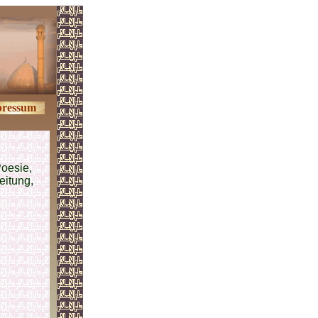
ressum
Poesie,
leitung,
.