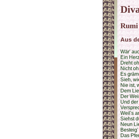
Diva
Rumi
Aus de
Wär' auc
Ein Herz
Dreht o
Nicht oh
Es gräme
Sieh, wi
Nie ist, 
Dem Lieb
Der Wein
Und der 
Versprec
Weil's a
Siehst d
Neun Li
Besteig'
Das Pfer