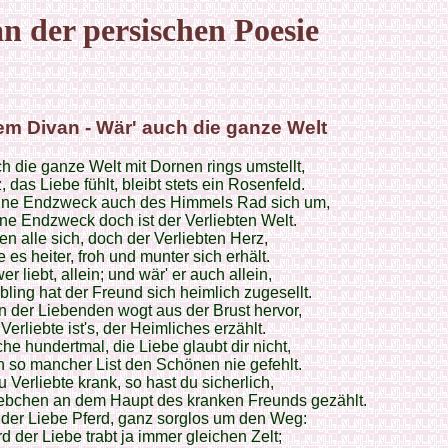
n der persischen Poesie
m Divan - Wär' auch die ganze Welt
h die ganze Welt mit Dornen rings umstellt,
, das Liebe fühlt, bleibt stets ein Rosenfeld.
hne Endzweck auch des Himmels Rad sich um,
ne Endzweck doch ist der Verliebten Welt.
n alle sich, doch der Verliebten Herz,
e es heiter, froh und munter sich erhält.
wer liebt, allein; und wär' er auch allein,
ling hat der Freund sich heimlich zugesellt.
 der Liebenden wogt aus der Brust hervor,
Verliebte ist's, der Heimliches erzählt.
he hundertmal, die Liebe glaubt dir nicht,
n so mancher List den Schönen nie gefehlt.
u Verliebte krank, so hast du sicherlich,
ebchen an dem Haupt des kranken Freunds gezählt.
 der Liebe Pferd, ganz sorglos um den Weg:
d der Liebe trabt ja immer gleichen Zelt;