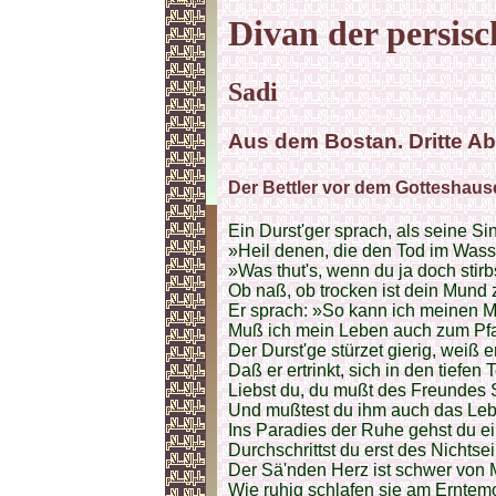
Divan der persisc
Sadi
Aus dem Bostan. Dritte Ab
Der Bettler vor dem Gotteshaus
Ein Durst'ger sprach, als seine S
»Heil denen, die den Tod im Wass
»Was thut's, wenn du ja doch stirb
Ob naß, ob trocken ist dein Mund
Er sprach: »So kann ich meinen 
Muß ich mein Leben auch zum Pf
Der Durst'ge stürzet gierig, weiß e
Daß er ertrinkt, sich in den tiefen 
Liebst du, du mußt des Freundes 
Und mußtest du ihm auch das Leb
Ins Paradies der Ruhe gehst du ei
Durchschrittst du erst des Nichtse
Der Sä'nden Herz ist schwer von
Wie ruhig schlafen sie am Erntem