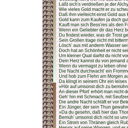
Läßt sich's verdrießen je der Alch
Wie vieles Gold macht er zu schw
Daß ihm vielleicht einst Gold aus
Gold kann zum Kaufen ja doch gut
Kauft man sich Bess'res als den 
Wenn ein Geliebter dir das Herz 
Du findest wieder, was dir Trost g
Sein Grollen trage nicht mit bitter
Lösch' aus mit anderm Wasser sei
Doch hat an Schönheit er nicht se
Um kleiner Qual darfst du nicht v
Dein Herz kannst du von jemand a
Wenn du vermagst zu leben ohne 
Die Nacht durchwacht' ein Fromme
Und hob zum Flehn am Morgen au
Da klingt in seinem Ohr ein leises
»Hör auf umsonst dich zu bemühn, 
An dieser Pfort' erhört man nicht 
Geh' hin mit Schmach, mit Seufze
Die andre Nacht schläft er vor Bet
Ein Jünger, der sein Thun gewahret
»Da du gesehn, daß hier das Thor
Bemüh' umsonst dich nicht so unv
Ein Strom von Thränen gleich Ru
Hervor auf seine Wangen, und er 