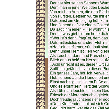
Der hat hier seines Sehnens Wuns
Dem man in jener Welt den Becher
Von reichen Armen, die den Pfad 
Von Fürsten, Bettlern wurde mir er
Daß einst ein Greis ging früh zum 
Und flehend rief vor einem Gottes
Da sagt ihm einer: »Hier wohnt n
Der dir was giebt, drum hebe dich
»Wer ist's denn, fragt' er, dem da
Daß mitleidslos er andrer Fleh'n n
»Halt' ein, rief jener, sündhaft sin
Denn unser Herr ist Herr von dies
Als Leuchter dann und Kanzel er 
Blieb er aus heißem Herzen seufz
»Ach! unrecht ist es, diesen Ort z
Sollt' ich getäuscht von dieser Pf
Ein ganzes Jahr, hör' ich, verweilt' 
Hob flehend auf die Hände fort und
Einst nachts glitt mit dem Fuße a
Und es ergriff sein Herz der Sch
Als früh man leuchtete in sein Ges
Erlosch der Morgenleuchte gleich 
Doch freudig jauchzend rief er no
»Dem Klopfenden thut auf sich Got
Geduldig harrt, wer nie das Ziel ve