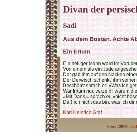
Divan der persisc
Sadi
Aus dem Bostan. Achte Abt
Ein Irrtum
Ein heil'ger Mann ward im Vorüb
Von einem als ein Jude angesehe
Der gab ihm auf den Nacken einen
Der Derwisch schenkt' ihm seinen
Beschämt sprach er: »Was ich get
War Irrtum nur, verzeih'! warum d
»Mit Dank,« sprach er, »nicht böse
Daß ich nicht das bin, was ich dir
Karl Heinrich Graf
© seit 2006 -
m-