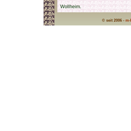
Wollheim.
© seit 2006 -
m-