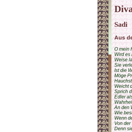
Diva
Sadi
Aus de
O mein H
Wird es 
Weise l
Sie verl
Ist die 
Möge Pre
Hauchst,
Weicht d
Sprich d
Edler al
Wahrheit
An den W
Wie best
Wenn de
Von der 
Denn si