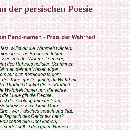
n der persischen Poesie
m Pend-nameh - Preis der Wahrheit
erz, willst du die Wahrheit wählen,
niemals dir an Freunden fehlen.
assen von der Wahrheit nimmer,
eiht des Ruhmes hellsten Schimmer.
Wahrheit deinem Wesen eigen,
is auf dich herniedersteigen!
 der Tagesquelle gleich, du Wahrheit,
er Thorheit Dunkel dieser Klarheit.
ie Wahrheit immer nur, die echte,
s die Linke gilt die Rechte.
 ist der Achtung reinster Born,
ahrheitsrosen ist kein Dorn.
ünd', wer Falsches sprach und that,
r Tag sich des Gerichtes naht?
Falschheit alle Übel kamen;
e mordet selbst den guten Namen.