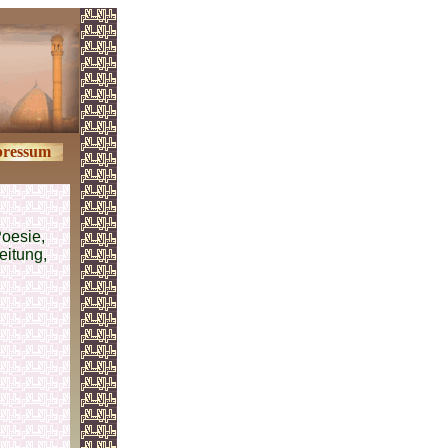
ressum
Poesie,
leitung,
.