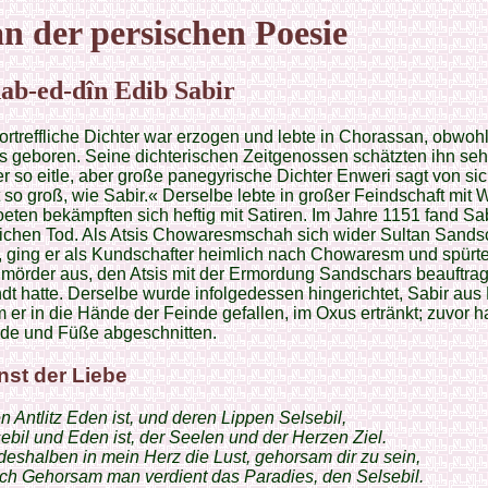
n der persischen Poesie
ab-ed-dîn Edib Sabir
ortreffliche Dichter war erzogen und lebte in Chorassan, obwohl
 geboren. Seine dichterischen Zeitgenossen schätzten ihn seh
er so eitle, aber große panegyrische Dichter Enweri sagt von sic
t so groß, wie Sabir.« Derselbe lebte in großer Feindschaft mit 
eten bekämpften sich heftig mit Satiren. Im Jahre 1151 fand Sa
lichen Tod. Als Atsis Chowaresmschah sich wider Sultan Sands
 ging er als Kundschafter heimlich nach Chowaresm und spürt
mörder aus, den Atsis mit der Ermordung Sandschars beauftrag
t hatte. Derselbe wurde infolgedessen hingerichtet, Sabir aus
er in die Hände der Feinde gefallen, im Oxus ertränkt; zuvor h
de und Füße abgeschnitten.
nst der Liebe
n Antlitz Eden ist, und deren Lippen Selsebil,
ebil und Eden ist, der Seelen und der Herzen Ziel.
eshalben in mein Herz die Lust, gehorsam dir zu sein,
ch Gehorsam man verdient das Paradies, den Selsebil.