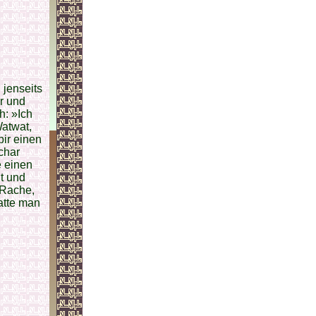
 jenseits
r und
h: »Ich
Watwat,
bir einen
char
e einen
t und
 Rache,
atte man