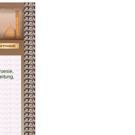
ressum
Poesie,
leitung,
.