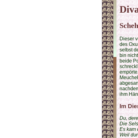
Diva
Scheh
Dieser v
des Oxus
selbst d
bin nich
beide Po
schreck
empörte,
Meuchel
abgesand
nachdem 
ihm Hän
Im Die
Du, dere
Die Sels
Es kam d
Weil dur