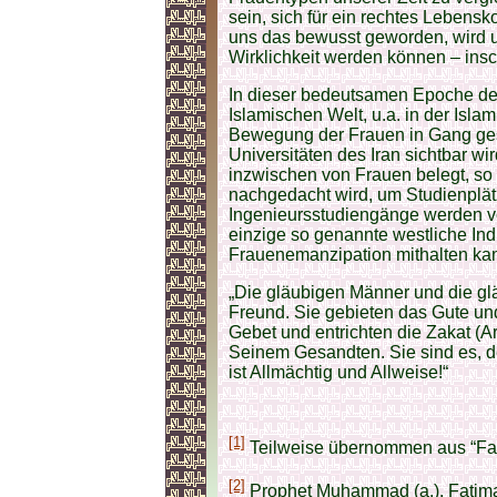
sein, sich für ein rechtes Lebensk
uns das bewusst geworden, wird u
Wirklichkeit werden können – insch
In dieser bedeutsamen Epoche der
Islamischen Welt, u.a. in der Isl
Bewegung der Frauen in Gang gese
Universitäten des Iran sichtbar wi
inzwischen von Frauen belegt, so
nachgedacht wird, um Studienplätz
Ingenieursstudiengänge werden vo
einzige so genannte westliche Ind
Frauenemanzipation mithalten ka
„Die gläubigen Männer und die gl
Freund. Sie gebieten das Gute un
Gebet und entrichten die Zakat 
Seinem Gesandten. Sie sind es, de
ist Allmächtig und Allweise!“
[1]
Teilweise übernommen aus “Fatim
[2]
Prophet Muhammad (a.), Fatima 