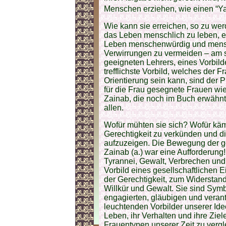
Menschen erziehen, wie einen “Ya
Wie kann sie erreichen, so zu wer
das Leben menschlich zu leben, 
Leben menschenwürdig und mensch
Verwirrungen zu vermeiden – am si
geeigneten Lehrers, eines Vor­bild
trefflichste Vorbild, welches der
Orientie­rung sein kann, sind der
für die Frau gesegnete Frauen wi
Zainab, die noch im Buch erwähnt 
allen.
Wofür mühten sie sich? Wofür kämp
Gerechtigkeit zu verkünden und d
aufzuzeigen. Die Bewegung der g
Zainab (a.) war eine Aufforderung
Tyrannei, Gewalt, Verbrechen und
Vorbild eines gesellschaftlichen E
der Gerechtigkeit, zum Wider­sta
Willkür und Gewalt. Sie sind Symb
engagierten, gläubigen und veran
leuchtenden Vorbilder unserer Ide
Leben, ihr Verhalten und ihre Ziel
Frauentypen unserer Zeit zu vergl