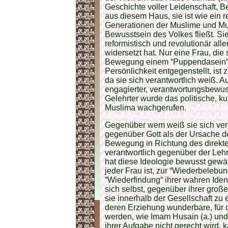
Geschichte voller Leidenschaft, 
aus diesem Haus, sie ist wie ein r
Generationen der Muslime und Mus
Bewusstsein des Volkes fließt. Sie
reformistisch und revolutionär all
widersetzt hat. Nur eine Frau, die 
Bewegung einem “Puppendasein“, 
Persönlichkeit entgegenstellt, ist
da sie sich verantwortlich weiß. A
engagierter, verantwortungsbewus
Gelehrter wurde das politische, ku
Muslima wachgerufen.
Gegenüber wem weiß sie sich vera
gegenüber Gott als der Ursache 
Bewegung in Richtung des direkte
verantwortlich gegenüber der Lehre
hat diese Ideologie bewusst gewähl
jeder Frau ist, zur “Wiederbelebu
“Wiederfindung“ ihrer wahren Iden
sich selbst, gegenüber ihrer groß
sie innerhalb der Gesellschaft zu e
deren Erziehung wunderbare, für 
werden, wie Imam Husain (a.) und 
ihrer Aufgabe nicht gerecht wird, 