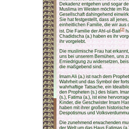
Dekadenz entgehen und sogar de
Muslima im Westen möchte im Rah
Gesellschaft dahingehend einwirken
Sie hat festgestellt, dass all jene
einheitlichen Familie, die wir au
[2]
ist. Die Familie der Ahl-ul-Bait
ha
Chadidscha (a.) haben es ihr vorge
ihr vorgelebt.
Die muslimische Frau hat erkannt,
uns bei unserem Bemühen, uns zu 
Erniedrigung zu widersetzen, beis
die maßgebend sind.
Imam Ali (a.) ist nach dem Prophe
Wahrheit und das Symbol der fortsc
wahrhaftige Tatsache, ein Idealbi
den Propheten (s.) des Islam. Ima
(s.), Fatima (a.), ist eine hervor
Kinder, die Geschwister Imam Hasa
haben mit ihrer großen historische
Despotismus und Volksverdummu
Die zunehmend erwachenden musl
der Welt um das Haus Fatimas (a.)