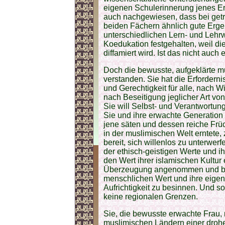
eigenen Schulerinnerung jenes Er
auch nachgewiesen, dass bei getr
beiden Fächern ähnlich gute Erge
unterschiedlichen Lern- und Leh
Koedukation festgehalten, weil die
diffamiert wird. Ist das nicht auc
Doch die bewusste, aufgeklärte m
verstanden. Sie hat die Erfordernis
und Gerechtigkeit für alle, nach 
nach Beseitigung jeglicher Art vo
Sie will Selbst- und Verantwortu
Sie und ihre erwachte Generation 
jene säten und dessen reiche Früch
in der muslimischen Welt erntete,
bereit, sich willenlos zu unterwerf
der ethisch-geistigen Werte und 
den Wert ihrer islamischen Kultur
Überzeugung angenommen und beg
menschlichen Wert und ihre eigene
Aufrichtigkeit zu besinnen. Und s
keine regionalen Grenzen.
Sie, die bewusste erwachte Frau, 
muslimischen Ländern einer drohen