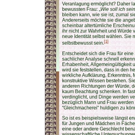
Veranlagung ermöglicht? Daher laut
bewussten Frau: „
Wie soll ich sei
bleiben kann, wie sie ist, zumal s
Andererseits möchte sie die angeb
scheinbar altertümliche Erscheinu
ihr nicht zur Wahrheit und Würde v
neue Identität selbst wählen. Sie
[1]
selbstbewusst sein.
Entscheidet sich die Frau für eine
sachlicher Analyse schnell erkenne
Erhabenheit, Allgemeingültigkeit u
wird sie feststellen, dass in den 
wirkliche Aufklärung, Erkenntnis, 
konstruktive Wissen bestehen. Si
anderen Richtungen der Würde, der
kaum Beachtung schenken. In fast
verdinglicht, und Dinge werden ve
bezüglich Mann und Frau werden m
“Gleichmacherei“ huldigen zu kön
So ist es beispielsweise längst e
für Jungen und Mädchen in Fächer
eine oder andere Geschlecht bena
wissenschaftliche Untersuchungen