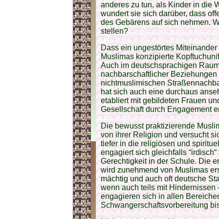
anderes zu tun, als Kinder in die W
wundert sie sich darüber, dass of
des Gebärens auf sich nehmen. We
stellen?
Dass ein ungestörtes Miteinander d
Muslimas konzipierte Kopftuchunif
Auch im deutschsprachigen Raum 
nachbarschaftlicher Beziehungen
nichtmuslimischen Straßennachba
hat sich auch eine durchaus anse
etabliert mit gebildeten Frauen un
Gesellschaft durch Engagement er
Die bewusst praktizierende Musli
von ihrer Religion und versucht s
tiefer in die religiösen und spiri
engagiert sich gleichfalls “irdisch
Gerechtigkeit in der Schule. Die
wird zunehmend von Muslimas ers
mächtig und auch oft deutsche Sta
wenn auch teils mit Hindernisse
engagieren sich in allen Bereich
Schwangerschaftsvorbereitung bis