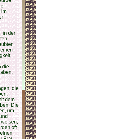
wurde
le
 im
er
, in der
zten
laubten
 einen
gkeit,
 die
haben,
ngen, die
ben.
mit dem
ben. Die
den, um
 und
rweisen,
rden oft
zelnen
r Frau