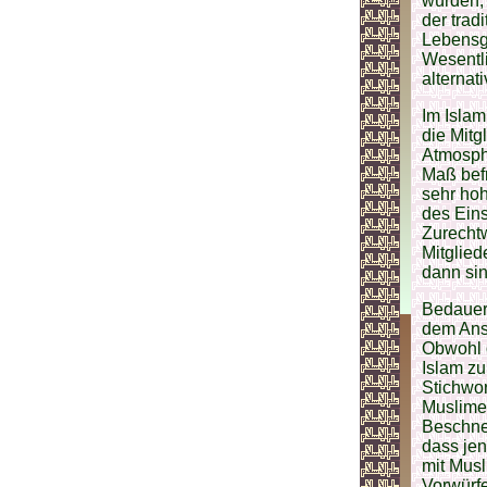
würden, 
der trad
Lebensge
Wesentli
alternat
Im Islam
die Mitg
Atmosphä
Maß bef
sehr hoh
des Eins
Zurechtw
Mitglied
dann si
Bedauerl
dem Ans
Obwohl d
Islam z
Stichwor
Muslime 
Beschne
dass jen
mit Musl
Vorwürfe