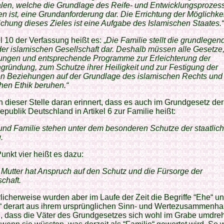
alen, welche die Grundlage des Reife- und Entwicklungsprozes
 ist, eine Grundanforderung dar. Die Errichtung der Möglichke
ichung dieses Zieles ist eine Aufgabe des Islamischen Staates.“
el 10 der Verfassung heißt es: „
Die Familie stellt die grundlegen
der islamischen Gesellschaft dar. Deshalb müssen alle Gesetze
ungen und entsprechende Programme zur Erleichterung der
gründung, zum Schutze ihrer Heiligkeit und zur Festigung der
en Beziehungen auf der Grundlage des islamischen Rechts und
hen Ethik beruhen.“
n dieser Stelle daran erinnert, dass es auch im Grundgesetz der
publik Deutschland in Artikel 6 zur Familie heißt:
und Familie stehen unter dem besonderen Schutze der staatlic
.
unkt vier heißt es dazu:
 Mutter hat Anspruch auf den Schutz und die Fürsorge der
chaft.
icherweise wurden aber im Laufe der Zeit die Begriffe “Ehe“ u
e“ derart aus ihrem ursprünglichen Sinn- und Wertezusammenh
n, dass die Väter des Grundgesetzes sich wohl im Grabe umdre