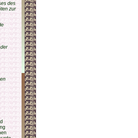
ses des
iten zur
de
,
 der
hen
nd
ang
hen