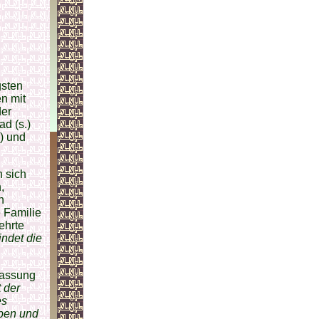
gsten
n mit
der
d (s.)
) und
n sich
,
n
 Familie
ehrte
ndet die
fassung
 der
es
uben und