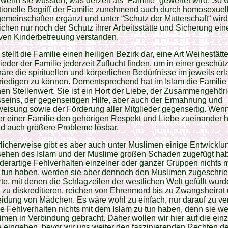
wenn sie wüssten, was derzeit als “Familie“ gewertet wird. So 
itionelle Begriff der Familie zunehmend auch durch homosexuel
meinschaften ergänzt und unter “Schutz der Mutterschaft“ wird
chen nur noch der Schutz ihrer Arbeitsstätte und Sicherung ein
iven Kinderbetreuung verstanden.
 stellt die Familie einen heiligen Bezirk dar, eine Art Weihestätte
lieder der Familie jederzeit Zuflucht finden, um in einer geschüt
re die spirituellen und körperlichen Bedürfnisse im jeweils er
riedigen zu können. Dementsprechend hat im Islam die Familie
en Stellenwert. Sie ist ein Hort der Liebe, der Zusammengehöri
seins, der gegenseitigen Hilfe, aber auch der Ermahnung und
eisung sowie der Förderung aller Mitglieder gegenseitig. Wenn
er einer Familie den gehörigen Respekt und Liebe zueinander 
nd auch größere Probleme lösbar.
icherweise gibt es aber auch unter Muslimen einige Entwicklu
ehen des Islam und der Muslime großen Schaden zugefügt ha
erartige Fehlverhalten einzelner oder ganzer Gruppen nichts 
u tun haben, werden sie aber dennoch den Muslimen zugeschrie
te, mit denen die Schlagzeilen der westlichen Welt gefüllt wur
zu diskreditieren, reichen von Ehrenmord bis zu Zwangsheirat
idung von Mädchen. Es wäre wohl zu einfach, nur darauf zu ve
e Fehlverhalten nichts mit dem Islam zu tun haben, denn sie we
imen in Verbindung gebracht. Daher wollen wir hier auf die ein
 eingehen, bevor wir uns weiter den faszinierenden Rechten de