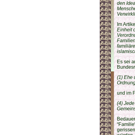
den Ide
Menschen
Verwirkl
Im Artik
Einheit 
Verordn
Familien
familiär
islamisc
Es sei a
Bundesre
(1) Ehe 
Ordnung
und im P
(4) Jede
Gemeins
Bedauerl
“Famili
gerisse