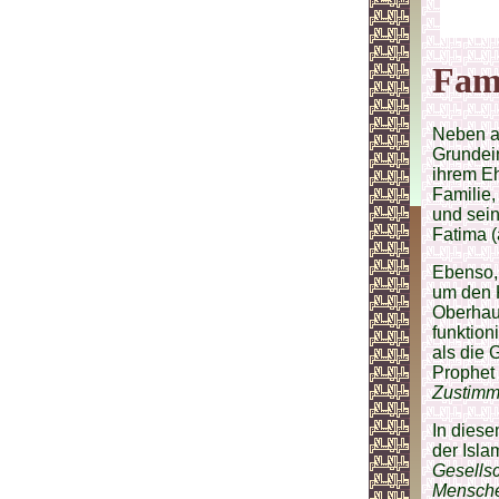
Fami
Neben al
Grundein
ihrem Eh
Familie,
und sein
Fatima 
Ebenso, 
um den 
Oberhaup
funktion
als die 
Prophet 
Zustimm
In dies
der Isla
Gesellsc
Menschen