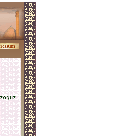
ressum
Özoguz