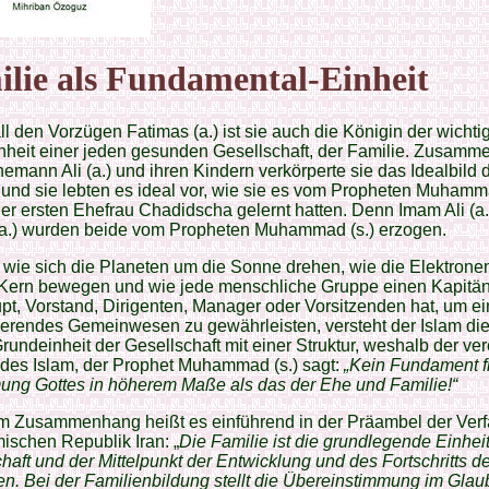
lie als Fundamental-Einheit
l den Vorzügen Fatimas (a.) ist sie auch die Königin der wichti
heit einer jeden gesunden Gesellschaft, der Familie. Zusamme
emann Ali (a.) und ihren Kindern verkörperte sie das Idealbild 
 und sie lebten es ideal vor, wie sie es vom Propheten Muhamma
er ersten Ehefrau Chadidscha gelernt hatten. Denn Imam Ali (a.
(a.) wurden beide vom Propheten Muhammad (s.) erzogen.
wie sich die Planeten um die Sonne drehen, wie die Elektrone
Kern bewegen und wie jede menschliche Gruppe einen Kapitän
t, Vorstand, Dirigenten, Manager oder Vorsitzenden hat, um ei
ierendes Gemeinwesen zu gewährleisten, versteht der Islam die
Grundeinheit der Gesellschaft mit einer Struktur, weshalb der ver
des Islam, der Prophet Muhammad (s.) sagt:
„Kein Fundament fi
ung Gottes in höherem Maße als das der Ehe und Familie!“
em Zusammenhang heißt es einführend in der Präambel der Ver
mischen Republik Iran: „
Die Familie ist die grundlegende Einheit
haft und der Mittelpunkt der Entwicklung und des Fortschritts d
. Bei der Familienbildung stellt die Übereinstimmung im Gla