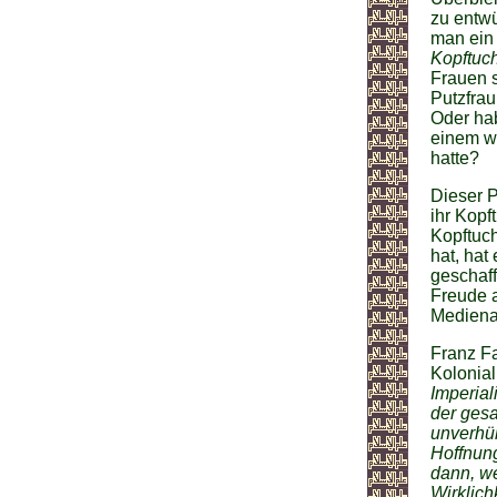
zu entwü
man ein 
Kopftuc
Frauen s
Putzfrau
Oder hab
einem we
hatte?
Dieser P
ihr Kopf
Kopftuch
hat, hat
geschaff
Freude a
Medienau
Franz F
Kolonial
Imperial
der gesa
unverhül
Hoffnung
dann, we
Wirklich