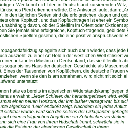
rdigen. Wer kennt nicht den in Deutschland kursierenden Witz
türkisches Pferd erkennen würde. Die Antwortet lautet dann: „
A
h
“. In den täglichen Serien sind die erfolgreichen klugen und ge
tets ohne Kopftuch, und das Kopftuchtragen ist eher ein Symbo
, unabhängig davon, ob der Spielfilm im Orient oder Okzident spi
en Sie jemals eine erfolgreiche, Kopftuch-tragende, gebildete 
stlichen Spielfilm gesehen, die eine positive anspruchsvolle R
ropagandafeldzug spiegelte sich auch darin wieder, dass jede 
tuch auszieht, zu einer Art Heldin der westlichen Welt stilisiert w
 einer bekannten Muslima in Deutschland, das sie öffentlich ab
 es sogar bis ins Haus der deutschen Geschichte als Museumso
t. Eines der Tausenden von Kopftüchern, die deutsche Frauen v
nziehen, wenn sie den Islam annehmen, wird nicht mit solch e
fwand unterstützt.
anon hatte es bereits im algerischen Widerstandskampf gegen 
ismus erwähnt: „
Jeder Schleier, der heruntergerissen wird, eröf
ismus einen neuen Horizont, der ihm bisher versagt war, bis sic
mte algerische “Leib“ entblößt zeigt. Nachdem ein jedes Antlitz
lt sichtbar wurde, wird sich die seitens der Okkupanten gehegt
 auf einen erfolgreichen Angriff um ein Zehnfaches verstärken.
nn sich eine Frau von ihrem Hidschab trennt, schwächt sie in
keit die Existenz der algerischen Gesellschaft in ihrem