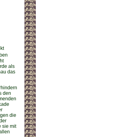
kt
eben
ht
rde als
nau das
rhindern
s den
ommenden
ikade
er
egen die
der
 sie mit
allen