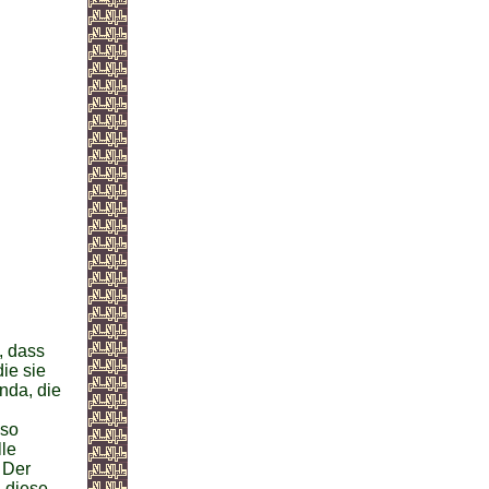
, dass
die sie
nda, die
 so
lle
 Der
d diese