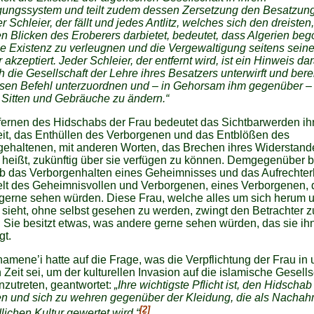
igungssystem und teilt zudem dessen Zersetzung den Besatzung
er Schleier, der fällt und jedes Antlitz, welches sich den dreisten,
n Blicken des Eroberers darbietet, bedeutet, dass Algerien be
ne Existenz zu verleugnen und die Vergewaltigung seitens seine
 akzeptiert. Jeder Schleier, der entfernt wird, ist ein Hinweis dar
h die Gesellschaft der Lehre ihres Besatzers unterwirft und bereit
ssen Befehl unterzuordnen und – in Gehorsam ihm gegenüber –
 Sitten und Gebräuche zu ändern.“
ernen des Hidschabs der Frau bedeutet das Sichtbarwerden ih
it, das Enthüllen des Verborgenen und das Entblößen des
ehaltenen, mit anderen Worten, das Brechen ihres Widerstand
heißt, zukünftig über sie verfügen zu können. Demgegenüber 
b das Verborgenhalten eines Geheimnisses und das Aufrechter
elt des Geheimnisvollen und Verborgenen, eines Verborgenen, 
gerne sehen würden. Diese Frau, welche alles um sich herum u
sieht, ohne selbst gesehen zu werden, zwingt den Betrachter 
. Sie besitzt etwas, was andere gerne sehen würden, das sie ih
gt.
mene’i hatte auf die Frage, was die Verpflichtung der Frau in 
 Zeit sei, um der kulturellen Invasion auf die islamische Gesells
zutreten, geantwortet:
„Ihre wichtigste Pflicht ist, den Hidschab
n und sich zu wehren gegenüber der Kleidung, die als Nacha
[2]
dlichen Kultur gewertet wird.“