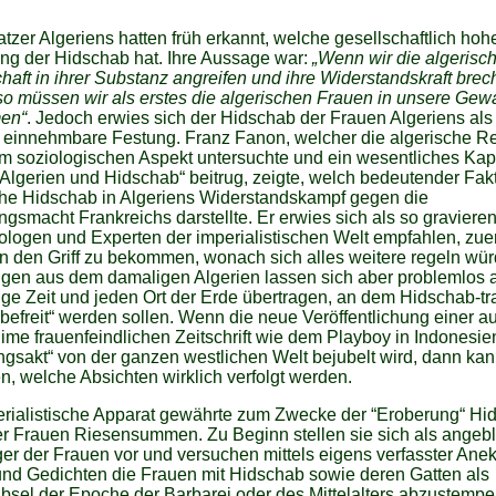
tzer Algeriens hatten früh erkannt, welche gesellschaftlich hoh
ng der Hidschab hat. Ihre Aussage war:
„Wenn wir die algerisc
haft in ihrer Substanz angreifen und ihre Widerstandskraft bre
so müssen wir als erstes die algerischen Frauen in unsere Gewa
en“
. Jedoch erwies sich der Hidschab der Frauen Algeriens als 
t einnehmbare Festung. Franz Fanon, welcher die algerische R
m soziologischen Aspekt untersuchte und ein wesentliches Kap
lgerien und Hidschab“ beitrug, zeigte, welch bedeutender Fakt
che Hidschab in Algeriens Widerstandskampf gegen die
gsmacht Frankreichs darstellte. Er erwies sich als so graviere
ologen und Experten der imperialistischen Welt empfahlen, zuer
n den Griff zu bekommen, wonach sich alles weitere regeln wür
ngen aus dem damaligen Algerien lassen sich aber problemlos 
ige Zeit und jeden Ort der Erde übertragen, an dem Hidschab-t
befreit“ werden sollen. Wenn die neue Veröffentlichung einer au
ime frauenfeindlichen Zeitschrift wie dem Playboy in Indonesie
ngsakt“ von der ganzen westlichen Welt bejubelt wird, dann ka
n, welche Absichten wirklich verfolgt werden.
erialistische Apparat gewährte zum Zwecke der “Eroberung“ Hi
r Frauen Riesensummen. Zu Beginn stellen sie sich als angeb
ger der Frauen vor und versuchen mittels eigens verfasster Ane
nd Gedichten die Frauen mit Hidschab sowie deren Gatten als
bsel der Epoche der Barbarei oder des Mittelalters abzustempe