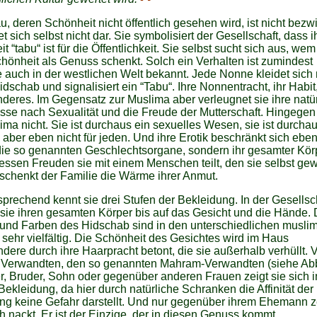
u, deren Schönheit nicht öffentlich gesehen wird, ist nicht bezw
et sich selbst nicht dar. Sie symbolisiert der Gesellschaft, dass i
t “tabu“ ist für die Öffentlichkeit. Sie selbst sucht sich aus, wem
hönheit als Genuss schenkt. Solch ein Verhalten ist zumindest
e auch in der westlichen Welt bekannt. Jede Nonne kleidet sich 
dschab und signalisiert ein “Tabu“. Ihre Nonnentracht, ihr Habit,
nderes. Im Gegensatz zur Muslima aber verleugnet sie ihre natü
sse nach Sexualität und die Freude der Mutterschaft. Hingegen 
ima nicht. Sie ist durchaus ein sexuelles Wesen, sie ist durcha
, aber eben nicht für jeden. Und ihre Erotik beschränkt sich eben
die so genannten Geschlechtsorgane, sondern ihr gesamter Körp
dessen Freuden sie mit einem Menschen teilt, den sie selbst gew
schenkt der Familie die Wärme ihrer Anmut.
rechend kennt sie drei Stufen der Bekleidung. In der Gesellsc
sie ihren gesamten Körper bis auf das Gesicht und die Hände. 
und Farben des Hidschab sind in den unterschiedlichen musli
sehr vielfältig. Die Schönheit des Gesichtes wird im Haus
dere durch ihre Haarpracht betont, die sie außerhalb verhüllt. 
 Verwandten, den so genannten Mahram-Verwandten (siehe Abb
r, Bruder, Sohn oder gegenüber anderen Frauen zeigt sie sich i
Bekleidung, da hier durch natürliche Schranken die Affinität der
g keine Gefahr darstellt. Und nur gegenüber ihrem Ehemann ze
h nackt. Er ist der Einzige, der in diesen Genuss kommt.