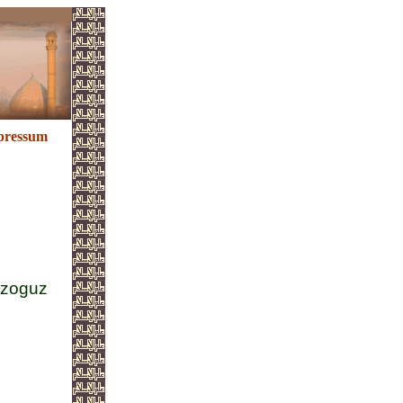
pressum
Özoguz