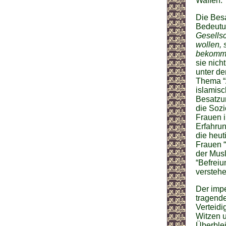
Waffen.
Die Besa
Bedeutu
Gesellsc
wollen, 
bekomm
sie nich
unter de
Thema “A
islamis
Besatzun
die Sozi
Frauen i
Erfahru
die heut
Frauen “
der Musl
“Befreiu
verstehe
Der imp
tragende
Verteidi
Witzen u
Überblei