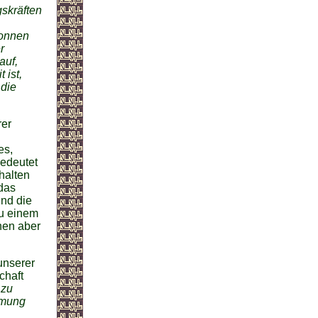
skräften
gonnen
r
auf,
 ist,
 die
rer
es,
bedeutet
halten
das
nd die
zu einem
nen aber
unserer
chaft
 zu
hmung