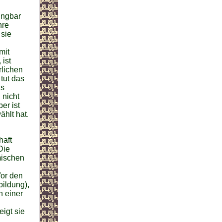
ingbar
hre
 sie
mit
 ist
rlichen
tut das
us
 nicht
er ist
ählt hat.
haft
Die
mischen
Vor den
ildung),
n einer
igt sie