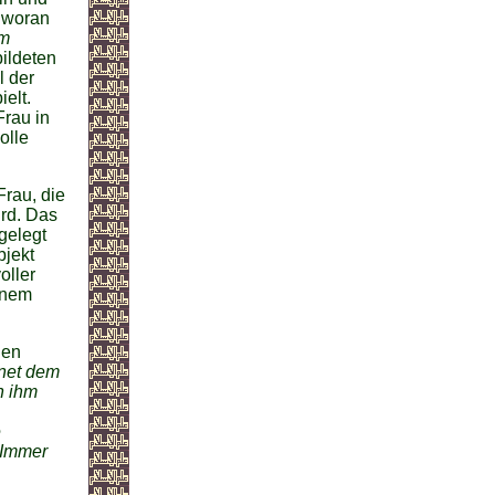
, woran
m
bildeten
l der
elt.
Frau in
olle
Frau, die
ird. Das
gelegt
bjekt
oller
inem
den
fnet dem
h ihm
e
 Immer