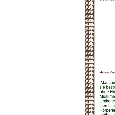
Mahram-Ver
Manchma
sie beso
ohne Hid
Muslime 
Umkehrs
ziemlich
Körperte
weiblich