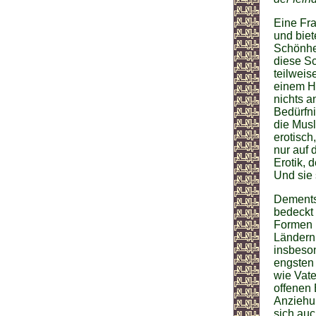
Eine Fra
und biet
Schönhei
diese Sc
teilweis
einem Hi
nichts a
Bedürfni
die Musl
erotisch
nur auf 
Erotik, 
Und sie 
Dementsp
bedeckt 
Formen 
Ländern 
insbeson
engsten
wie Vate
offenen 
Anziehun
sich auc