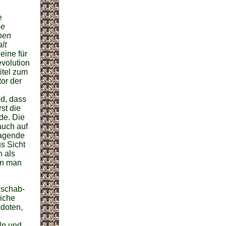
e
he
chen
lt
eine für
evolution
itel zum
or der
nd, dass
st die
de. Die
auch auf
ragende
s Sicht
n als
nn man
dschab-
liche
kdoten,
ln und