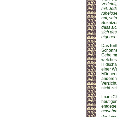
Verteid
mit. Jed
ruhelose
hat, sei
Besatzer
dass sic
sich de
eigenen
Das Entf
Schönhe
Geheimg
welches 
Hidscha
einer W
Männer 
anderen 
Verzicht
nicht zei
Imam Cha
heutigen
entgegen
bewahre
der fein