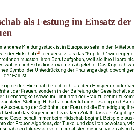
chab als Festung im Einsatz der
uen
 anderes Kleidungsstück ist in Europa so sehr in den Mittelpun
[1]
wie der Hidschab
, der verkürzt als das “Kopftuch“ wiedergeg
hrerinnen mussten ihren Beruf aufgeben, weil sie ihre Haare nic
en wollten und Schöffinnen wurden abgelehnt. Das Kopftuch wu
ches Symbol der Unterdrückung der Frau angeklagt, obwohl ge
 der Fall ist.
osophie des Hidschab beruht nicht auf dem Einsperren oder Ve
nheit der Frauen, sondern in der Befreiung der Gesellschaft au
er Triebhaftigkeit sowie im Hinführen der Frau zu der ihr zuk
eachteten Stellung. Hidschab bedeutet eine Festung und Barr
e Ausbeutung der Schönheit der Frau und die Erniedrigung ihr
chkeit auf das Körperliche. Es ist kein Zufall, dass der Angriff g
che Gesellschaft immer beim Hidschab beginnt. Beispiele aus 
te der Frauen Algeriens, der Türkei und des Iran beweisen, wie
dschab den Interessen von Imperialisten mehr schaden als mit 