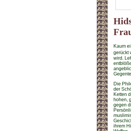
Hids
Fra
Kaum ein
gerückt 
wird. Le
entblöß
angebli
Gegenteil
Die Phil
der Schö
Ketten d
hohen, g
gegen di
Persönli
muslimis
Geschich
ihrem Hi