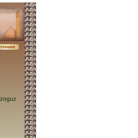
ressum
Özoguz