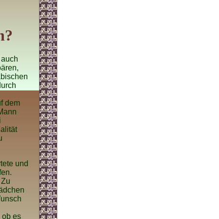
n?
t auch
bären,
abischen
durch
uf dem
 Mann
i
lität
u
rtete und
fen.
 Zu
Mädchen
Wunsch
 ob es