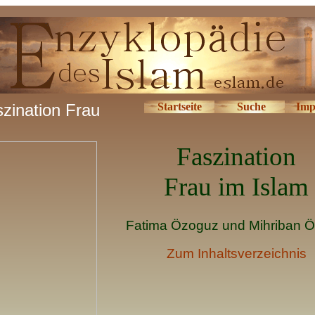
zination Frau
Startseite
Suche
Imp
Faszination
Frau im Islam
Fatima Özoguz und Mihriban 
Zum Inhaltsverzeichnis