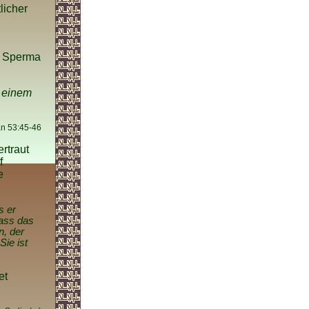
licher
m Sperma
s einem
an 53:45-46
rtraut
f
e
s er
dass das
n, der
Sie ist
et