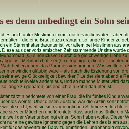
 es denn unbedingt ein Sohn sei
ibt es auch unter Muslimen immer noch Familienväter – aber of
rmütter – die eine Braut dazu drängen, so lange Kinder zu ge
ich ein Stammhalter darunter ist; vor allem bei Muslimen aus ar
. Diese aus der vorislamischen Zeit stammende Unsitte wurde 
Muhammad (s.) eindrucksvoll durch die gleichwertige Liebe zu
 abgelöst. Mehrfach hatte er (s.) denjenigen, die drei Töchter a
 Wahrheit erziehen, das Paradies versprochen. Was wollte ein
enn er wirklich gläubig wäre – als durch die Erziehung von dre
 seine ewige Glückseligkeit bewirken? Leider sieht aber die Rea
eute noch teilweise anders aus, und so manche Mutter wird daz
, so lange zu gebären, bis endlich ein Sohn darunter ist.
istenzärztin berichtete von einer Frau, die ihr fünftes Kind erwa
usenlos weinte. Über diesen Zustand war die Ärztin sehr betrof
 weinte nicht, weil sie sich vor möglichen Schmerzen fürchtete.
be sie vier Mädchen und fürchtete, dass auch das fünfte ein 
ne, weil der Vater unbedingt einen Sohn haben wolle. Dieser 
icht nur eine gewisse Ignoranz gegen die Lehren des Islam aus,
eit für das anvertraute Baby zu empfinden, unabhängig davon,