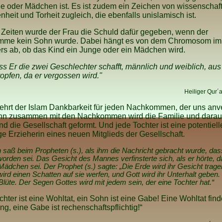
e oder Mädchen ist. Es ist zudem ein Zeichen von wissenschaft
heit und Torheit zugleich, die ebenfalls un­is­lamisch ist.
 Zeiten wurde der Frau die Schuld dafür gegeben, wenn der
me kein Sohn wurde. Dabei hängt es von dem Chromosom i
rs ab, ob das Kind ein Junge oder ein Mädchen wird.
s Er die zwei Geschlechter schafft, männlich und weiblich, au
pfen, da er vergossen wird."
Heiliger Qur´
ehrt der Islam Dankbarkeit für jeden Nachkommen, der uns anve
enn zusammen mit den Nachkommen wird die Familie und darau
d die Gesellschaft geformt. Und jede Tochter ist eine potentiell
ge Erzieherin eines neuen Mitglieds der Gesellschaft.
 saß beim Propheten (s.), als ihm die Nachricht gebracht wurde, das
orden sei. Das Gesicht des Mannes verfinsterte sich, als er hörte, 
Mädchen sei. Der Prophet (s.) sagte: „Die Erde wird ihr Gesicht trage
rd einen Schatten auf sie werfen, und Gott wird ihr Unterhalt geben. 
Blüte. Der Segen Gottes wird mit jedem sein, der eine Tochter hat.“
chter ist eine Wohltat, ein Sohn ist eine Gabe! Eine Wohltat find
g, eine Gabe ist rechenschaftspflichtig!“