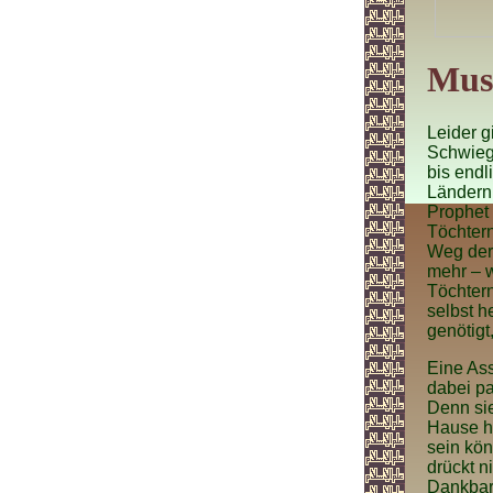
Muss
Leider g
Schwiege
bis endl
Ländern
Prophet 
Töchtern
Weg der
mehr – w
Töchtern
selbst h
genötigt
Eine Ass
dabei pa
Denn sie
Hause ha
sein kön
drückt n
Dankbark