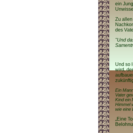
ein Jung
Unwissen
Zu allen
Nachkom
des Vate
"Und das
Samentro
Und so l
wird, d
aufbauen
zukünfti
Ein Mann
Vater gew
Kind ein 
Himmel wi
wie eine 
„Eine To
Belohnun