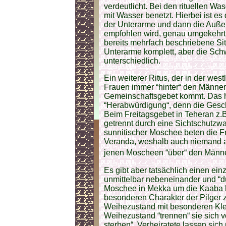
verdeutlicht. Bei den rituellen 
mit Wasser benetzt. Hierbei ist es
der Unterarme und dann die Auß
empfohlen wird, genau umgekehrt 
bereits mehrfach beschriebene Si
Unterarme komplett, aber die Sch
unterschiedlich.
Ein weiterer Ritus, der in der westl
Frauen immer “hinter“ den Männe
Gemeinschaftsgebet kommt. Das h
“Herabwürdigung“, denn die Gesch
Beim Freitagsgebet in Teheran z.
getrennt durch eine Sichtschutzw
sunnitischer Moschee beten die Fr
Veranda, weshalb auch niemand au
jenen Moscheen “über“ den Männe
Es gibt aber tatsächlich einen ei
unmittelbar nebeneinander und “d
Moschee in Mekka um die Kaaba h
besonderen Charakter der Pilger 
Weihezustand mit besonderen Kleid
Weihezustand “trennen“ sie sich vo
sterben“. Verheiratete lassen sich