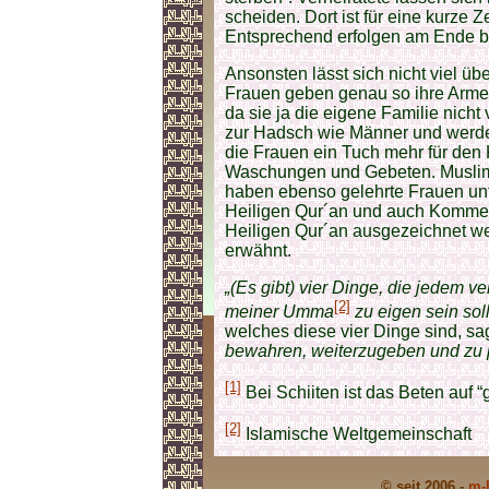
scheiden. Dort ist für eine kurze 
Entsprechend erfolgen am Ende be
Ansonsten lässt sich nicht viel ü
Frauen geben genau so ihre Arme
da sie ja die eigene Familie nic
zur Hadsch wie Männer und werde
die Frauen ein Tuch mehr für den
Waschungen und Gebeten. Muslima
haben ebenso gelehrte Frauen unt
Heiligen Qur´an und auch Kommen
Heiligen Qur´an ausgezeichnet w
erwähnt.
„(Es gibt) vier Dinge, die jedem
[2]
meiner Umma
zu eigen sein sol
welches diese vier Dinge sind, sag
bewahren, weiterzugeben und zu p
[1]
Bei Schiiten ist das Beten auf
[2]
Islamische Weltgemeinschaft
© seit 2006 -
m-