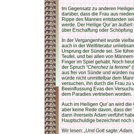
Im Gegensatz zu anderen Heiligen 
darüber, dass die Frau aus nieder
Rippe des Mannes entstanden sei
werde. Der Heilige Qur´an äußert 
über Erschaffung oder Schöpfung 
In der Vergangenheit wurde vielfac
auch in der Weltliteratur unliebsa
Ursprung der Sünde sei. Sie führe
Teufel, und bei allen von Männer
Finger im Spiel gehabt. Noch heut
der Spruch
“Cherchez la femme
“ 
aus frei von Sünde und würden nu
würde nicht unmittelbar dem Mann
versuchen, ihn durch die Frau zu 
Beeinflussung Evas den Versuchu
dem Paradies vertrieben worden.
Auch im Heiligen Qur´an wird die 
aber keine Rede davon, dass der 
dann ihrerseits Adam verführt hab
Hauptschuldige bezeichnet noch v
Wir lesen:
„Und Gott sagte: Adam,