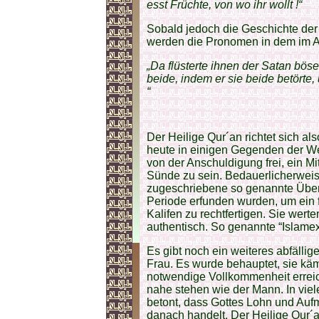
esst Früchte, von wo ihr wollt !“
Sobald jedoch die Geschichte der
werden die Pronomen in dem im A
„Da flüsterte ihnen der Satan böse 
beide, indem er sie beide betörte, 
“
Der Heilige Qur´an richtet sich a
heute in einigen Gegenden der Wel
von der Anschuldigung frei, ein M
Sünde zu sein. Bedauerlicherweise
zugeschriebene so genannte Über
Periode erfunden wurden, um ein 
Kalifen zu rechtfertigen. Sie werte
authentisch. So genannte “Islamex
Es gibt noch ein weiteres abfällige
Frau. Es wurde behauptet, sie käme
notwendige Vollkommenheit erreic
nahe stehen wie der Mann. In vie
betont, dass Gottes Lohn und Auf
danach handelt. Der Heilige Qur´