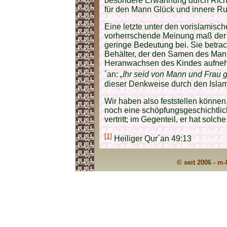
besondere Erwähnung durch Richtig
für den Mann Glück und innere R
Eine letzte unter den vorislamisc
vorherrschende Meinung maß der R
geringe Bedeutung bei. Sie betrac
Behälter, der den Samen des Mann
Heranwachsen des Kindes aufnehm
´an:
„Ihr seid von Mann und Frau 
dieser Denkweise durch den Islam 
Wir haben also feststellen können
noch eine schöpfungsgeschichtlic
vertritt; im Gegenteil, er hat sol
[1]
Heiliger Qur´an 49:13
© seit 2006 -
m-