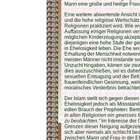
Mann eine große und heilige Frau
Eine weitere abwertende Ansicht ü
und die hohe religiöse Wertschätz
Religionen praktiziert wird. Wie w
Auffassung einiger Religionen v
möglichen Kinderzeugung akzepta
diejenigen eine hohe Stufe der ge
in Ehelosigkeit leben. Die Ehe sei 
Erhaltung der Menschheit notwend
meisten Männer nicht imstande se
Unzucht hingaben, kämen sie zwan
dies auszuschließen, sei es daher 
sexuellen Entsagung und der Befür
frauenfeindlichen Gesinnung, welc
moralisches Verderbnis betrachtet
Der Islam stellt sich gegen diesen
Ehelosigkeit jedoch als Missstand
edlen Brauch der Propheten: Bert
in allen Religionen ein gewisses
zu beobachten.“
Im Interesse der 
Grenzen dieser Neigung aufgezeigt
sich aber niemals als schlecht bez
zwischen Mann und Frau in der Eh