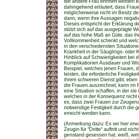
die andere Frau erinnert werden k
dahingehend erläutert, dass Frau
möglicherweise nicht im Besitz de
dann, wenn ihre Aussagen negati
Dieses entspricht der Erklärung 
stützt sich auf das ausgeprägte W
auf das hohe Maß an Güte, das ihr
Vollkommenheit schenkt und welch
in den verschiedensten Situationen
Krankheit in der Säuglings- oder K
Hinblick auf Schwierigkeiten bei 
Komplikationen Ausdauer und Wide
Beispiel, welches jenen Frauen, 
leisten, die erforderliche Festig
ihrem schweren Dienst gibt, eben
die Frauen auszeichnet, kann im 
eine Situation schaffen, in der si
welches in der Konsequenz nicht 
es, dass zwei Frauen zur Zeugenau
notwendige Festigkeit durch die 
erreicht werden kann.
(Anmerkung dazu: Es sei hier erwä
Zeugin für
“
Dritte“ auftritt und ni
genstand gesessen hat, weiß, wel