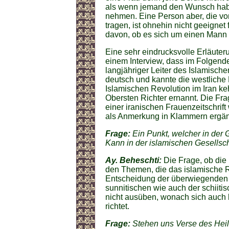
als wenn jemand den Wunsch haben
nehmen. Eine Person aber, die vo
tragen, ist ohnehin nicht geeigne
davon, ob es sich um einen Mann 
Eine sehr eindrucksvolle Erläuter
einem Interview, dass im Folgend
langjähriger Leiter des Islamisc
deutsch und kannte die westlich
Islamischen Revolution im Iran ke
Obersten Richter ernannt. Die Fr
einer iranischen Frauenzeitschrif
als Anmerkung in Klammern ergän
Frage:
Ein Punkt, welcher in der G
Kann in der islamischen Gesellsc
Ay. Beheschti:
Die Frage, ob die 
den Themen, die das islamische R
Entscheidung der überwiegenden M
sunnitischen wie auch der schiiti
nicht ausüben, wonach sich auch
richtet.
Frage:
Stehen uns Verse des Heil