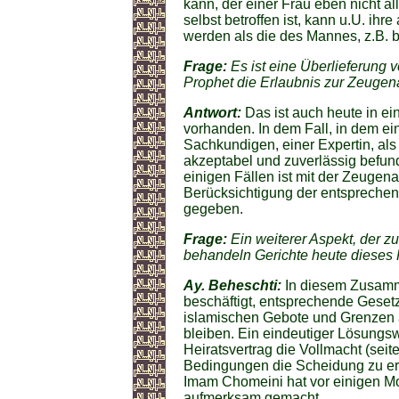
kann, der einer Frau eben nicht all
selbst betroffen ist, kann u.U. ih
werden als die des Mannes, z.B. b
Frage:
Es ist eine Überlieferung 
Prophet die Erlaubnis zur Zeugena
Antwort:
Das ist auch heute in e
vorhanden. In dem Fall, in dem ei
Sachkundigen, einer Expertin, als
akzeptabel und zuverlässig befun
einigen Fällen ist mit der Zeugen
Berücksichtigung der entsprechen
gegeben.
Frage:
Ein weiterer Aspekt, der zu
behandeln Gerichte heute dieses
Ay. Beheschti:
In diesem Zusamme
beschäftigt, entsprechende Geset
islamischen Gebote und Grenzen a
bleiben. Ein eindeutiger Lösungsw
Heiratsvertrag die Vollmacht (sei
Bedingungen die Scheidung zu erz
Imam Chomeini hat vor einigen Mo
aufmerksam gemacht.