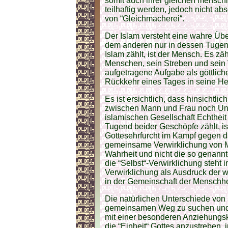
somit auch ihrer gleichen menschl
teilhaftig werden, jedoch nicht ab
von “Gleichmacherei“.
Der Islam versteht eine wahre Üb
dem anderen nur in dessen Tugend
Islam zählt, ist der Mensch. Es z
Menschen, sein Streben und sein 
aufgetragene Aufgabe als göttlich
Rückkehr eines Tages in seine He
Es ist ersichtlich, dass hinsichtli
zwischen Mann und Frau noch Unte
islamischen Gesellschaft Echtheit 
Tugend beider Geschöpfe zählt, is
Gottesehrfurcht im Kampf gegen da
gemeinsame Verwirklichung von M
Wahrheit und nicht die so genann
die “Selbst“-Verwirklichung steht 
Verwirklichung als Ausdruck der w
in der Gemeinschaft der Menschhei
Die natürlichen Unterschiede vo
gemeinsamen Weg zu suchen und z
mit einer besonderen Anziehungsk
die “Einheit“ Gottes anzustreben, 