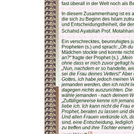
fast überall in der Welt noch als 
In diesem Zusammenhang ist es a
die sich zu Beginn des Islam zutru
und Entscheidungsfreiheit, die der
Schahid Ayatollah Prof. Motahhari
Ein verschrecktes, beunruhigtes j
Propheten (s.) und sprach:
„Oh du 
Mädchen stockte und konnte nicht 
an?“
fragte der Prophet (s.)
. „Mein
ohne dass er mich zuvor gefragt hä
„Nun, nachdem er so handelte, wid
sei die Frau deines Vetters!“
Aber
Gottes, ich habe jedoch meinen Ve
jemanden werden, den ich nicht lie
dagegen nichts auszurichten. Die 
wähle jemanden - nach deinem Wu
„Zufälligerweise kenne ich jemande
liebe ich. Ich kann nicht die Frau
Prophet, beraten zu lassen und die
Und allen Frauen verkünde ich, da
sind, eine Entscheidung, lediglic
zu treffen und ihre Töchter einem 
[2]