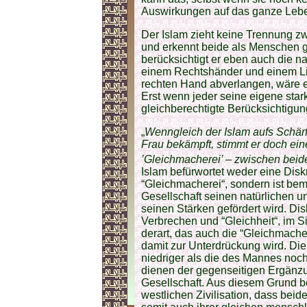
Auswirkungen auf das ganze Lebe
Der Islam zieht keine Trennung z
und erkennt beide als Menschen 
berücksichtigt er eben auch die n
einem Rechtshänder und einem Lin
rechten Hand abverlangen, wäre 
Erst wenn jeder seine eigene star
gleichberechtigte Berücksichtigun
„
Wenngleich der Islam aufs Schär
Frau bekämpft, stimmt er doch eine
’Gleichmacherei’ – zwischen beide
Islam befürwortet weder eine Dis
“Gleichmacherei“, sondern ist bem
Gesellschaft seinen natürlichen u
seinen Stärken gefördert wird. Dis
Verbrechen und “Gleichheit“, im S
derart, das auch die “Gleichmacher
damit zur Unterdrückung wird. Di
niedriger als die des Mannes noc
dienen der gegenseitigen Ergänzu
Gesellschaft. Aus diesem Grund be
westlichen Zivilisation, dass beid