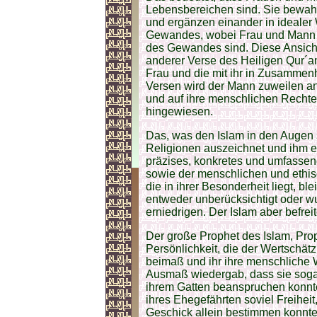
Lebensbereichen sind. Sie bewahr
und ergänzen einander in ideale
Gewandes, wobei Frau und Mann 
des Gewandes sind. Diese Ansicht 
anderer Verse des Heiligen Qur´an
Frau und die mit ihr in Zusammen
Versen wird der Mann zuweilen an
und auf ihre menschlichen Rechte 
hingewiesen.
Das, was den Islam in den Augen
Religionen auszeichnet und ihm ei
präzises, konkretes und umfassend
sowie der menschlichen und ethi
die in ihrer Besonderheit liegt, bl
entweder unberücksichtigt oder w
erniedrigen. Der Islam aber befrei
Der große Prophet des Islam, Pro
Persönlichkeit, die der Wertschä
beimaß und ihr ihre menschliche 
Ausmaß wiedergab, dass sie sogar 
ihrem Gatten beanspruchen konnte
ihres Ehegefährten soviel Freiheit
Geschick allein bestimmen konnte, 