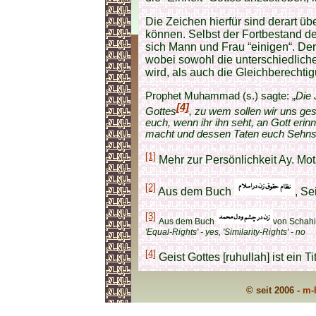
Die Zeichen hierfür sind derart 
können. Selbst der Fortbestand de
sich Mann und Frau “einigen“. Der
wobei sowohl die unterschiedliche
wird, als auch die Gleichberechtig
Prophet Muhammad (s.) sagte: „
Die 
[4]
Gottes
, zu wem sollen wir uns ges
euch, wenn ihr ihn seht, an Gott eri
macht und dessen Taten euch Sehnsu
[1]
Mehr zur Persönlichkeit Ay. Mo
[2]
Aus dem Buch
, Se
[3]
Aus dem Buch
von Schahid
'Equal-Rights' - yes, 'Similarity-Rights' - no
[4]
Geist Gottes [ruhullah] ist ein T
© seit 2006 -
m-