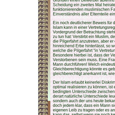
Gründen einen Bewerber ablehnt! 
Scheidung ein zweites Mal heiratet
funktionierenden muslimischen Fa
Einverständnis aller Elternteile ei
Ein noch deutlicherer Beweis für
Islam kann in einer Vertretungsreg
Vordergrund der Betrachtung steht,
zu tun hat: Verstirbt ein Muslim, 
die Pilgerfahrt anzutreten, aber e
hinreichend Erbe hinterlässt, so 
welche die Pilgerfahrt “in Vertret
Besondere hierbei ist, dass der Ve
Verstorbenen sein muss. Eine Frau 
Mann durchführen! Welch eindeutig
Gleichberechtigung könnte es gebe
gleichberechtigt anerkannt ist, w
Der Islam erlaubt keinerlei Disk
optimal realisieren zu können, is
bedingten Unterschiede zwischen 
derart natürliche Unterschiede leug
sondern auch der uns heute beka
doch jedem klar, dass ein Mann si
eigenen Leib zu tragen oder es an
kann das, selbst wenn sie noch ke