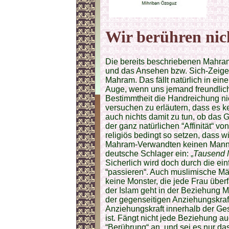
Wir berühren nic
Die bereits beschriebenen Mahram
und das Ansehen bzw. Sich-Zeigen
Mahram. Das fällt natürlich in ei
Auge, wenn uns jemand freundlich 
Bestimmtheit die Handreichung nic
versuchen zu erläutern, dass es 
auch nichts damit zu tun, ob das G
der ganz natürlichen “Affinität“ 
religiös bedingt so setzen, dass
Mahram-Verwandten keinen Mann b
deutsche Schlager ein: „
Tausend Ma
Sicherlich wird doch durch die e
“passieren“. Auch muslimische Män
keine Monster, die jede Frau überf
der Islam geht in der Beziehung 
der gegenseitigen Anziehungskraft
Anziehungskraft innerhalb der Ge
ist. Fängt nicht jede Beziehung auc
“Berührung“ an, und sei es nur 