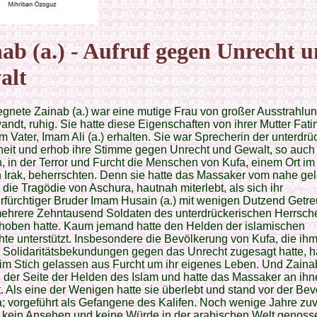
ab (a.) - Aufruf gegen Unrecht 
alt
gnete Zainab (a.) war eine mutige Frau von großer Ausstrahlun
ndt, ruhig. Sie hatte diese Eigenschaften von ihrer Mutter Fati
m Vater, Imam Ali (a.) erhalten. Sie war Sprecherin der unterdrü
it und erhob ihre Stimme gegen Unrecht und Gewalt, so auch 
n, in der Terror und Furcht die Menschen von Kufa, einem Ort im
 Irak, beherrschten. Denn sie hatte das Massaker vom nahe g
 die Tragödie von Aschura, hautnah miterlebt, als sich ihr
rfürchtiger Bruder Imam Husain (a.) mit wenigen Dutzend Getr
ehrere Zehntausend Soldaten des unterdrückerischen Herrsch
rhoben hatte. Kaum jemand hatte den Helden der islamischen
te unterstützt. Insbesondere die Bevölkerung von Kufa, die ih
 Solidaritätsbekundungen gegen das Unrecht zugesagt hatte, ha
 im Stich gelassen aus Furcht um ihr eigenes Leben. Und Zainab
 der Seite der Helden des Islam und hatte das Massaker an ih
t. Als eine der Wenigen hatte sie überlebt und stand vor der Be
; vorgeführt als Gefangene des Kalifen. Noch wenige Jahre zuv
 kein Ansehen und keine Würde in der arabischen Welt genosse