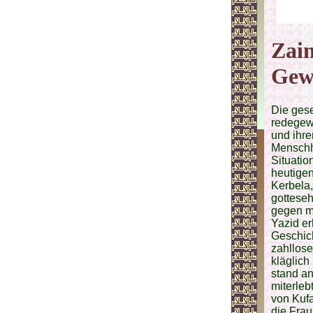
Zain
Gew
Die gese
redegewa
und ihre
Menschhe
Situatio
heutigen
Kerbela,
gotteseh
gegen m
Yazid e
Geschich
zahllose
kläglich
stand an
miterleb
von Kufa
die Frau