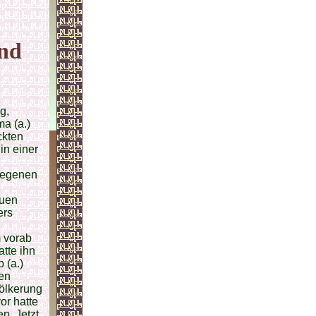
und
g,
ma (a.)
ckten
in einer
elegenen
euen
ers
m vorab
tte ihn
 (a.)
nen
völkerung
or hatte
n. Jetzt