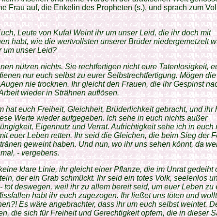
ne Frau auf, die Enkelin des Propheten (s.), und sprach zum Vo
ch, Leute von Kufa! Weint ihr um unser Leid, die ihr doch mit
n habt, wie die wertvollsten unserer Brüder niedergemetzelt 
r um unser Leid?
nen nützen nichts. Sie rechtfertigen nicht eure Tatenlosigkeit, e
ienen nur euch selbst zu eurer Selbst­recht­fertigung. Mögen di
 Augen nie trocknen. Ihr gleicht den Frauen, die ihr Gespinst na
Arbeit wieder in Strähnen auflösen.
m hat euch Freiheit, Gleichheit, Brüderlichkeit gebracht, und ihr 
iese Werte wieder aufgegeben. Ich sehe in euch nichts außer
ngigkeit, Eigennutz und Verrat. Aufrichtigkeit sehe ich in euch n
mit euer Leben retten. Ihr seid die Gleichen, die beim Sieg der 
ränen geweint haben. Und nun, wo ihr uns sehen könnt, da wei
mal, - vergebens.
 keine klare Linie, ihr gleicht einer Pflanze, die im Unrat gedeiht
ein, der ein Grab schmückt. Ihr seid ein totes Volk, seelenlos u
 - tot deswegen, weil ihr zu allem bereit seid, um euer Leben zu 
issfallen habt ihr euch zugezogen. Ihr ließet uns töten und wol
en?! Es wäre angebrachter, dass ihr um euch selbst weintet. 
en, die sich für Freiheit und Gerechtigkeit opfern, die in dieser 