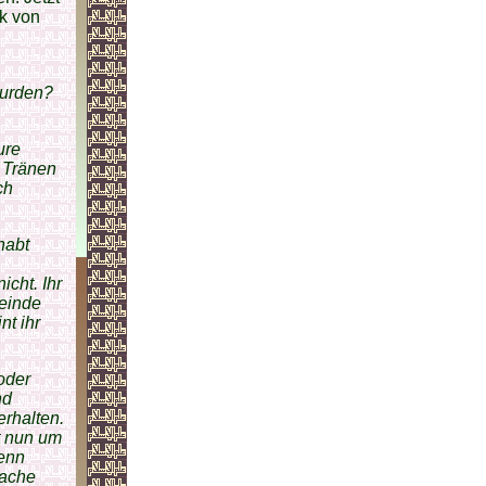
lk von
wurden?
ure
e Tränen
ch
habt
icht. Ihr
Feinde
nt ihr
 oder
nd
erhalten.
lt nun um
Denn
Sache