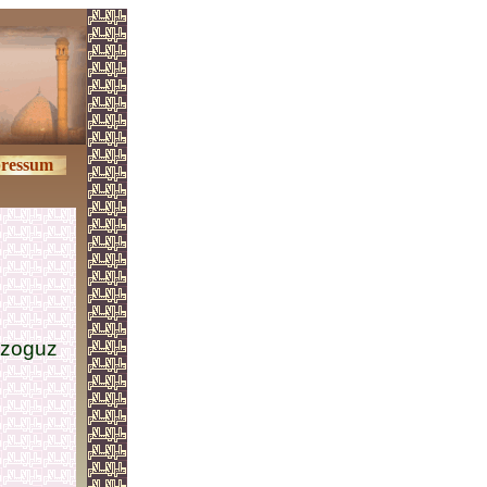
ressum
Özoguz