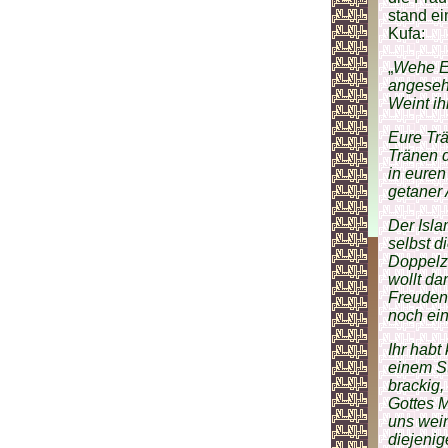
stand ei
Kufa:
„
Wehe Eu
angesehe
Weint ih
Eure Trä
Tränen d
in euren
getaner 
Der Isla
selbst d
Doppelzü
wollt da
Freudent
noch ein
Ihr habt
einem St
brackig,
Gottes M
uns wein
diejenig