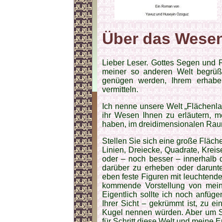
Über das Wesen
Lieber Leser. Gottes Segen und Fr
meiner so anderen Welt begrüß
genügen werden, Ihrem erhabe
vermitteln.
Ich nenne unsere Welt „Flächenla
ihr Wesen Ihnen zu erläutern, m
haben, im dreidimensionalen Ra
Stellen Sie sich eine große Fläch
Linien, Dreiecke, Quadrate, Krei
oder – noch besser – innerhalb d
darüber zu erheben oder darunte
eben feste Figuren mit leuchtend
kommende Vorstellung von mei
Eigentlich sollte ich noch anfüg
Ihrer Sicht – gekrümmt ist, zu e
Kugel nennen würden. Aber um Sie
für Schritt diese Welt und meine E