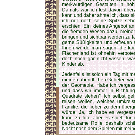
merkwürdigen Gestalten in höh
Damals war ich fest davon über
kann und daher ahnte ich, dass sic
ich nur noch seine Spitze se
erschien. Ein kleines Angebot an
die fremden Wesen dazu, meinen
bringen und sichtbar werden zu l
gerne Süßigkeiten und erfreuen s
Ihnen würde man sagen: die kör
Flächenland ist ohnehin verbot
doch noch gar nicht wissen, was
Kinder ab.
Jedenfalls ist solch ein Tag mit
meinen abendlichen Gebeten widm
der Geometrie. Habe ich vergess
und dass wir immer in Richtung
Quadrate stehen? Ich selbst ge
reisen wollen, welches umkrei
Familie, die lieber zu dem über
würde. Ja, ich habe es vergesse
kund zu tun, aber es spielt für
bedeutsame Rolle, deshalb schild
Nacht nach dem Spielen mit mein