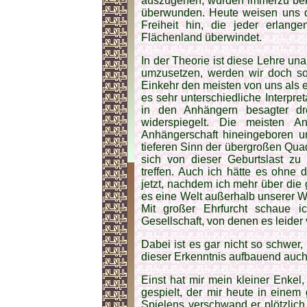
auszugehen, wurden immerzu bekä
überwunden. Heute weisen uns di
Freiheit hin, die jeder erlang
Flächenland überwindet.
In der Theorie ist diese Lehre unan
umzusetzen, werden wir doch so 
Einkehr den meisten von uns als 
es sehr unterschiedliche Interpret
in den Anhängern besagter dr
widerspiegelt. Die meisten 
Anhängerschaft hineingeboren 
tieferen Sinn der übergroßen Quad
sich von dieser Geburtslast zu
treffen. Auch ich hätte es ohne d
jetzt, nachdem ich mehr über die 
es eine Welt außerhalb unserer We
Mit großer Ehrfurcht schaue i
Gesellschaft, von denen es leider 
Dabei ist es gar nicht so schwer
dieser Erkenntnis aufbauend auc
Einst hat mir mein kleiner Enkel,
gespielt, der mir heute in eine
Spielens verschwand er plötzlich,