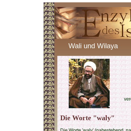
Wali und Wilaya
ver
Die Worte "waly"
Die Worte 'waly' (nahestehend, nah