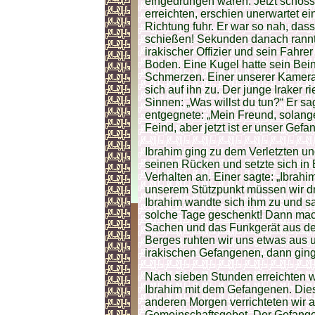
eingedrungen waren. Jetzt schoss
erreichten, erschien unerwartet ei
Richtung fuhr. Er war so nah, das
schießen! Sekunden danach rannt
irakischer Offizier und sein Fahrer
Boden. Eine Kugel hatte sein Bein
Schmerzen. Einer unserer Kamera
sich auf ihn zu. Der junge Iraker r
Sinnen: „Was willst du tun?“ Er sagt
entgegnete: „Mein Freund, solang
Feind, aber jetzt ist er unser Gefa
Ibrahim ging zu dem Verletzten un
seinen Rücken und setzte sich in
Verhalten an. Einer sagte: „Ibrahi
unserem Stützpunkt müssen wir dr
Ibrahim wandte sich ihm zu und sag
solche Tage geschenkt! Dann mac
Sachen und das Funkgerät aus de
Berges ruhten wir uns etwas aus 
irakischen Gefangenen, dann ging 
Nach sieben Stunden erreichten wi
Ibrahim mit dem Gefangenen. Dies
anderen Morgen verrichteten wir 
Gemeinschaftsgebet. Der Gefangen