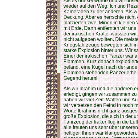
Als es dunkel wurde und wir unser
wieder auf den Weg. Ich und Reza 
Kameraden zu der anderen. Als wir
Deckung. Aber es herrschte nicht v
platzierten zwei Minen in kleinen
mit Erde. Dann entfernten wir uns
der irakischen Kräfte, wussten wir
nicht aufgeben wollten. Die meis
Kriegsfahrzeuge bewegten sich in 
starke Explosion hinter uns. Wir 
Einer der irakischen Panzer war a
Flammen. Kurz danach explodierte
befand, eine Kugel nach der ande
Flammen stehenden Panzer erhellt.
Gegend herum!
Als wir Ibrahim und die anderen er
erledigt, gingen wir zusammen zu 
haben wir viel Zeit. Waffen und 
wir versetzen den Feind in noch 
Worte Ibrahims nicht ganz ausgesp
große Explosion, die sich in der u
Fahrzeug der Iraker flog in die Lu
alle freuten uns sehr über unsere
heftiger. Ihnen war klar geworden,