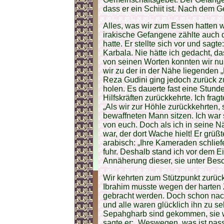
dass er ein Schiit ist. Nach dem 
Alles, was wir zum Essen hatten w
irakische Gefangene zählte auch d
hatte. Er stellte sich vor und sagt
Karbala. Nie hätte ich gedacht, das
von seinen Worten konnten wir nu
wir zu der in der Nähe liegenden 
Reza Gudini ging jedoch zurück z
holen. Es dauerte fast eine Stund
Hilfskräften zurückkehrte. Ich fra
„Als wir zur Höhle zurückkehrten
bewaffneten Mann sitzen. Ich war se
von euch. Doch als ich in seine Näh
war, der dort Wache hielt! Er grüß
arabisch: „Ihre Kameraden schliefe
fuhr. Deshalb stand ich vor dem 
Annäherung dieser, sie unter Bes
Wir kehrten zum Stützpunkt zurück.
Ibrahim musste wegen der harten Z
gebracht werden. Doch schon nac
und alle waren glücklich ihn zu seh
Sepahgharb sind gekommen, sie wo
sagte er: „Weswegen, was ist pass