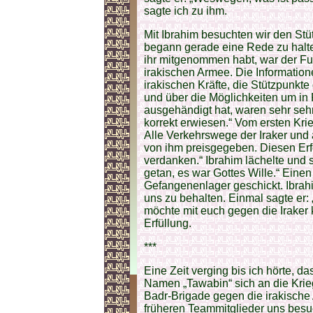
sagte ich zu ihm.
Mit Ibrahim besuchten wir den Stü
begann gerade eine Rede zu halte
ihr mitgenommen habt, war der Fun
irakischen Armee. Die Informatione
irakischen Kräfte, die Stützpunkt
und über die Möglichkeiten um in
ausgehändigt hat, waren sehr sehr
korrekt erwiesen.“ Vom ersten Krie
Alle Verkehrswege der Iraker und
von ihm preisgegeben. Diesen Erfo
verdanken.“ Ibrahim lächelte und 
getan, es war Gottes Wille.“ Eine
Gefangenenlager geschickt. Ibrahi
uns zu behalten. Einmal sagte er: „
möchte mit euch gegen die Iraker 
Erfüllung.
***
Eine Zeit verging bis ich hörte, 
Namen „Tawabin“ sich an die Krieg
Badr-Brigade gegen die irakische
früheren Teammitglieder uns besu