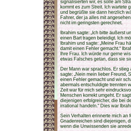
signalisierten wir, es solle am St
kommt es zum Streit. Ich wartete 
und begrüßte sie dann herzlich wä
Fahrer, der ja alles mit angesehen
nicht im geringsten gerechnet.
Ibrahim sagte: „Ich bitte äußerst 
einen Bart tragen beleidigt. Ich m
Ibrahim und sagte: „Meine Frau hät
damit einen Fehler gemacht.“ Ibra
Ihre Frau. Ich würde nur gerne wi
etwas Falsches getan, dass sie si
Der Mann war sprachlos. Er stieg
sagte: „Nein mein lieber Freund, 
einen Fehler gemacht und wir sc
abermals entschuldigte trennten w
Zeit war für mich sehr eindrucksvo
Menschen korrekt umgeht. Er sagt
diejenigen erfolgreicher, die bei 
irrational handeln.“ Dies war Ibra
Sein Verhalten erinnerte mich an 
Gnadenreichen sind diejenigen, d
wenn die Unwissenden sie anreden