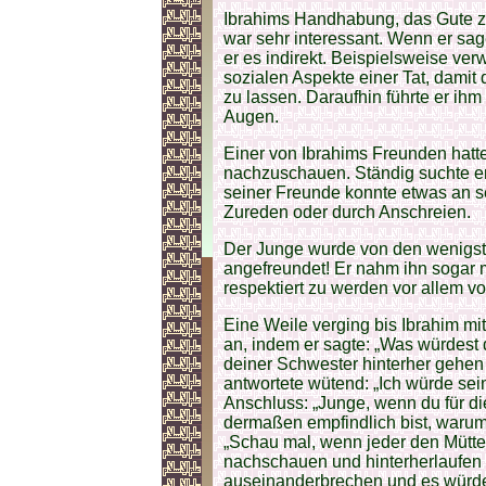
Ibrahims Handhabung, das Gute z
war sehr interessant. Wenn er sag
er es indirekt. Beispielsweise ver
sozialen Aspekte einer Tat, dami
zu lassen. Daraufhin führte er ihm
Augen.
Einer von Ibrahims Freunden hat
nachzuschauen. Ständig suchte e
seiner Freunde konnte etwas an 
Zureden oder durch Anschreien.
Der Junge wurde von den wenigsten
angefreundet! Er nahm ihn sogar 
respektiert zu werden vor allem v
Eine Weile verging bis Ibrahim mit
an, indem er sagte: „Was würdest
deiner Schwester hinterher gehen
antwortete wütend: „Ich würde sei
Anschluss: „Junge, wenn du für d
dermaßen empfindlich bist, warum 
„Schau mal, wenn jeder den Mütt
nachschauen und hinterherlaufen 
auseinanderbrechen und es würde 