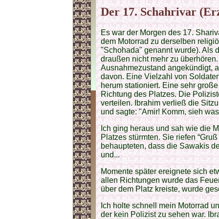
Der 17. Schahrivar (E
Es war der Morgen des 17. Sharivar
dem Motorrad zu derselben religiö
"Schohada" genannt wurde). Als d
draußen nicht mehr zu überhören.
Ausnahmezustand angekündigt, ab
davon. Eine Vielzahl von Soldate
herum stationiert. Eine sehr gro
Richtung des Platzes. Die Polizist
verteilen. Ibrahim verließ die Sit
und sagte: "Amir! Komm, sieh was h
Ich ging heraus und sah wie die 
Platzes stürmten. Sie riefen “Gru
behaupteten, dass die Sawakis den
und...
Momente später ereignete sich et
allen Richtungen wurde das Feuer
über dem Platz kreiste, wurde ge
Ich holte schnell mein Motorrad u
der kein Polizist zu sehen war. Ib