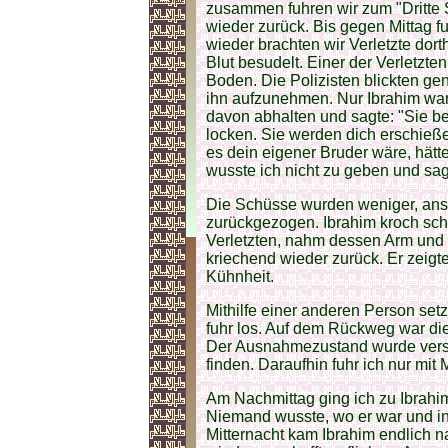
zusammen fuhren wir zum "Dritte
wieder zurück. Bis gegen Mittag 
wieder brachten wir Verletzte dort
Blut besudelt. Einer der Verletzte
Boden. Die Polizisten blickten g
ihn aufzunehmen. Nur Ibrahim war b
davon abhalten und sagte: "Sie be
locken. Sie werden dich erschieße
es dein eigener Bruder wäre, hätt
wusste ich nicht zu geben und sagt
Die Schüsse wurden weniger, ansc
zurückgezogen. Ibrahim kroch schn
Verletzten, nahm dessen Arm und 
kriechend wieder zurück. Er zeig
Kühnheit.
Mithilfe einer anderen Person setz
fuhr los. Auf dem Rückweg war di
Der Ausnahmezustand wurde verstä
finden. Daraufhin fuhr ich nur mi
Am Nachmittag ging ich zu Ibrahi
Niemand wusste, wo er war und i
Mitternacht kam Ibrahim endlich na