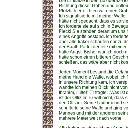
Die Einsätze in den Bazideraz-Hö
Richtung dieser Höhen und entfe
Plötzlich erreichten wir einen Gra
Ich signalisierte mit meiner Waffe
hätte nicht gedacht, dass es so vi
Ich forderte sie auf sich in Beweg
Fleck! Sie standen derart um uns 
eines Angriffs bestand. Ich forder
aber alle Iraker schauten nur zu de
der Baath Partei deutete mit einer
hatte Angst. Bisher war ich noch n
hatte schon einen bitteren Gesch
schießen, das wäre aber nicht ko
Jeden Moment bestand die Gefahr
meine Hand die Waffe, wobei ich G
in unsere Richtung kam. Ich verspü
wandte ich meinen Blick nicht von
Ibrahim, Hilfe!“ Er fragte: „Was is
ist der Offizier. Er will nicht, da
den Offizier. Seine Uniform und se
schulterte seine Waffe und ging vo
Mannes und mit der anderen seinen
mehrere Meter weit nach vorne.
Alle Iraker setzten sich vor Angst 