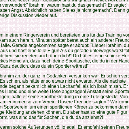
h verwundert:" Ibrahim, warum hast du das gemacht? Er sagte:"
tten Angst. Absichtlich haben Sie es ja nicht gemacht". Dann gri
erige Diskussion wieder auf.
n in einem Ringerverein und bereiteten uns für das Training vor
kam auch herein. Minuten später betrat auch ein anderer Freun
Halle. Gerade angekommen sagte er abrupt: "Lieber Ibrahim, du
 aus und hast eine tolle Figur! Als du gerade unterwegs warst fol
chen, sie redeten auch über dich!" Du hättest eine schicke Ho
ckes Hemd an, dazu noch deine Sporttasche, die du in der Han
. Ganz deutlich, dass du ein Sportler wärest!"
Ibrahim an, der ganz in Gedanken versunken war. Er schien ver
 Es schien, als hätte er so etwas nicht erwartet. Als die nächste
nde begann bekam ich einen Lachanfall als ich Ibrahim sah. Er 
ges Hemd und eine weite Hose angezogen! Anstatt seine Sportt
ngen, hatte er seine Sportbekleidung in eine Tüte gesteckt. Vo
kam er immer so zum Verein. Unsere Freunde sagten:" Wir ko
m Sportverein, um einen sportlichen Körper zu bekommen damit
e Kleidung anziehen können. Du aber hast so eine gute Figur 
orm, was sind das für Sachen, die du da anziehst?!
waren solche Äußerungen völlig egal. Er empfahl seinen Freun