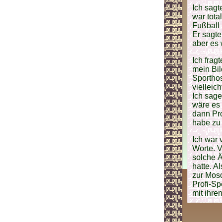
Ich sagt
war total
Fußball 
Er sagte
aber es 
Ich frag
mein Bil
Sporthos
vielleic
Ich sage
wäre es 
dann Pro
habe zu 
Ich war 
Worte. 
solche Ä
hatte. A
zur Mosc
Profi-Sp
mit ihre