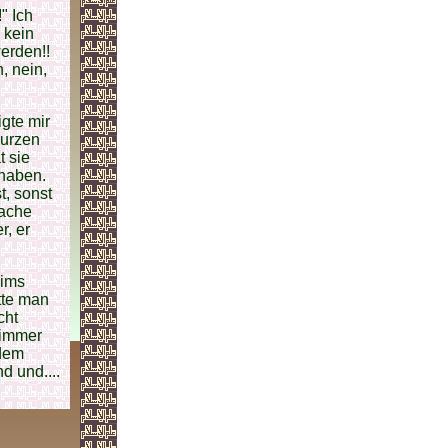
" Ich
l kein
erden!!
, nein,
gte mir
kurzen
t sie
 haben.
t, sonst
mache
r, er
hims
tte man
cht
 immer
 dem
d und....