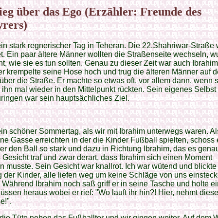
ieg über das Ego (Erzähler: Freunde des
rers)
in stark regnerischer Tag in Teheran. Die 22.Shahriwar-Straße
et. Ein paar ältere Männer wollten die Straßenseite wechseln, 
ht, wie sie es tun sollten. Genau zu dieser Zeit war auch Ibrahim
er krempelte seine Hose hoch und trug die älteren Männer auf 
ber die Straße. Er machte so etwas oft, vor allem dann, wenn 
ihn mal wieder in den Mittelpunkt rückten. Sein eigenes Selbst
ringen war sein hauptsächliches Ziel.
in schöner Sommertag, als wir mit Ibrahim unterwegs waren. Al
ine Gasse erreichten in der die Kinder Fußball spielten, schoss
er den Ball so stark und dazu in Richtung Ibrahim, das es gena
 Gesicht traf und zwar derart, dass Ibrahim sich einen Moment
n musste. Sein Gesicht war knallrot. Ich war wütend und blickte 
 der Kinder, alle liefen weg um keine Schläge von uns einstec
Während Ibrahim noch saß griff er in seine Tasche und holte e
üssen heraus wobei er rief: "Wo lauft ihr hin?! Hier, nehmt dies
e!".
 die Tüte neben das Fußballtor und wir gingen weiter. Auf dem