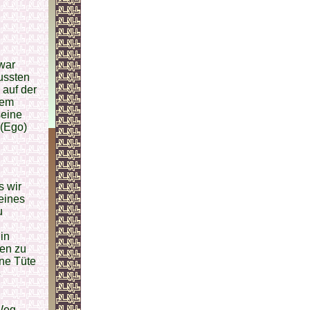
 war
wussten
 auf der
dem
seine
 (Ego)
s wir
 eines
u
in
ken zu
ine Tüte
e
 Weg