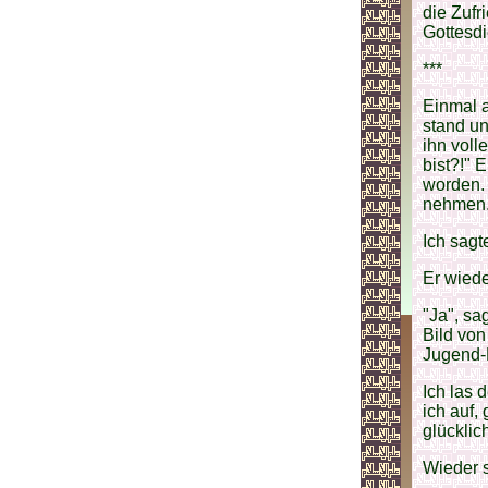
die Zufr
Gottesdi
***
Einmal a
stand un
ihn vol
bist?!" 
worden. 
nehmen. 
Ich sagte
Er wiede
"Ja", sa
Bild von
Jugend-F
Ich las 
ich auf,
glückli
Wieder s