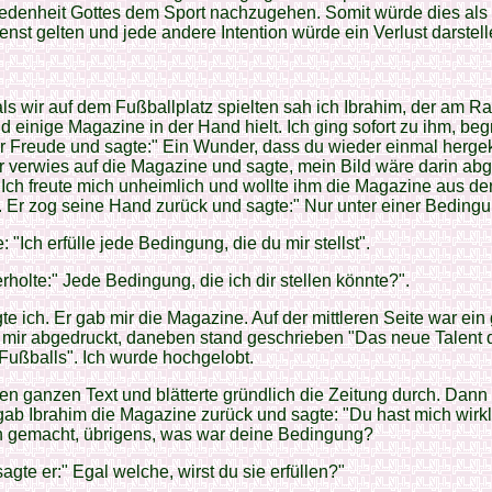
iedenheit Gottes dem Sport nachzugehen. Somit würde dies als
enst gelten und jede andere Intention würde ein Verlust darstell
ls wir auf dem Fußballplatz spielten sah ich Ibrahim, der am R
d einige Magazine in der Hand hielt. Ich ging sofort zu ihm, beg
ler Freude und sagte:" Ein Wunder, dass du wieder einmal her
Er verwies auf die Magazine und sagte, mein Bild wäre darin ab
Ich freute mich unheimlich und wollte ihm die Magazine aus d
Er zog seine Hand zurück und sagte:" Nur unter einer Bedingu
: "Ich erfülle jede Bedingung, die du mir stellst".
rholte:" Jede Bedingung, die ich dir stellen könnte?".
gte ich. Er gab mir die Magazine. Auf der mittleren Seite war ein
 mir abgedruckt, daneben stand geschrieben "Das neue Talent 
ußballs". Ich wurde hochgelobt.
den ganzen Text und blätterte gründlich die Zeitung durch. Dann
 gab Ibrahim die Magazine zurück und sagte: "Du hast mich wirkl
ch gemacht, übrigens, was war deine Bedingung?
agte er:" Egal welche, wirst du sie erfüllen?"