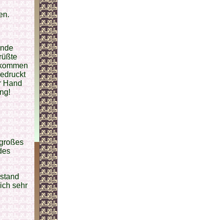
en.
ande
rüßte
gekommen
gedruckt
er Hand
ng!
 großes
des
 stand
ich sehr