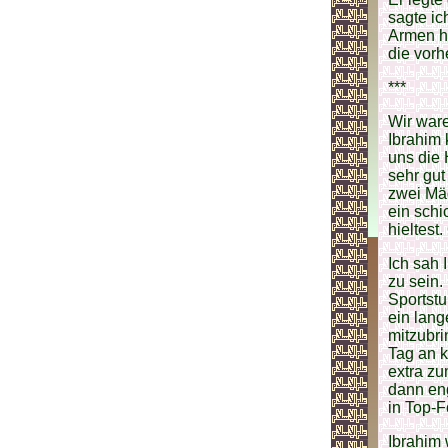
sagte ic
Armen ha
die vorh
***
Wir ware
Ibrahim 
uns die 
sehr gut
zwei Mäd
ein schi
hieltest
Ich sah 
zu sein.
Sportstu
ein lan
mitzubri
Tag an 
extra zu
dann eng
in Top-F
Ibrahim 