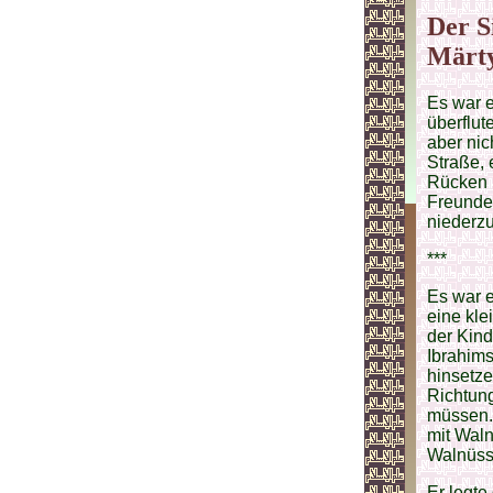
Der S
Märty
Es war e
überflut
aber nic
Straße, 
Rücken ü
Freunde 
niederzu
***
Es war e
eine kle
der Kind
Ibrahims
hinsetze
Richtung
müssen. 
mit Waln
Walnüss
Er legte