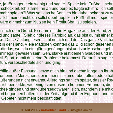
e, ja. Er zögerte ein wenig und sagte:" Spiele kein Fußball mehr!
 schockiert. Ich starrte ihn an und perplex fragte ich ihn: "Ich sol
mehr spielen?! Was soll das heißen, ich bin dabei bekannt zu w
: "Ich meine nicht, du sollst überhaupt kein Fußball mehr spielen
wäre dir mehr zum Nutzen kein Profifußball zu spielen.
te nach dem Grund. Er nahm mir die Magazine aus der Hand, zei
d und sagte: "Sieh dir dieses Farbbild an, das bist du mit einer 
e. Diese Zeitung lesen nicht nur ich und du. Das ganze Volk ha
ht in der Hand. Viele Mädchen könnten das Bild schon gesehen
 dir das, weil du ein gläubiger Junge bist und zur Moschee gehs
mir egal gewesen sein. Geh, stärke erst deinen Glauben und 
fi-Sport, damit du keine Probleme bekommst. Daraufhin sagte e
tun, verabschiedete sich und ging.
völlig außer Fassung, setzte mich hin und dachte lange an Ibra
Von einem Menschen, der immer mit Humor über alles redete hä
ußerungen nicht erwartet. Allerdings sah ich später, dass er Re
ls ich bemerkte, wie einige von unseren frommen Freunden, die
hee gingen und stark überzeugt waren, sich, nachdem sie mit
ort begonnen hatten, mit der Zeit aufgrund ihrer Euphorie und un
n Gebeten nicht mehr beschäftigten!
© seit 2006 -
m-haditec GmbH
-
info
@eslam.de