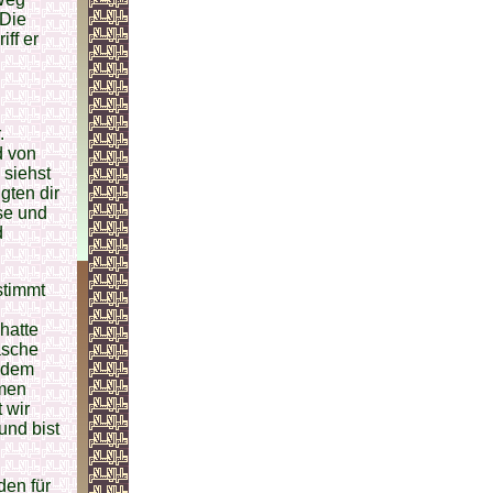
 Die
ff er
.
d von
 siehst
gten dir
se und
d
stimmt
hatte
asche
n dem
mmen
 wir
und bist
den für