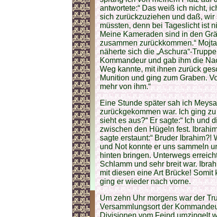
antwortete:“ Das weiß ich nicht, 
sich zurückzuziehen und daß, wir 
müssten, denn bei Tageslicht ist n
Meine Kameraden sind in den Grä
zusammen zurückkommen.“ Mojtaba 
näherte sich die „Aschura“-Truppe.
Kommandeur und gab ihm die Nachr
Weg kannte, mit ihnen zurück ges
Munition und ging zum Graben. Von
mehr von ihm.“
Eine Stunde später sah ich Meysam
zurückgekommen war. Ich ging zu
sieht es aus?“ Er sagte:“ Ich und d
zwischen den Hügeln fest. Ibrahim 
sagte erstaunt:“ Bruder Ibrahim?! 
und Not konnte er uns sammeln 
hinten bringen. Unterwegs erreich
Schlamm und sehr breit war. Ibra
mit diesen eine Art Brücke! Somi
ging er wieder nach vorne.
Um zehn Uhr morgens war der Tru
Versammlungsort der Kommandeur
Divisionen vom Feind umzingelt w