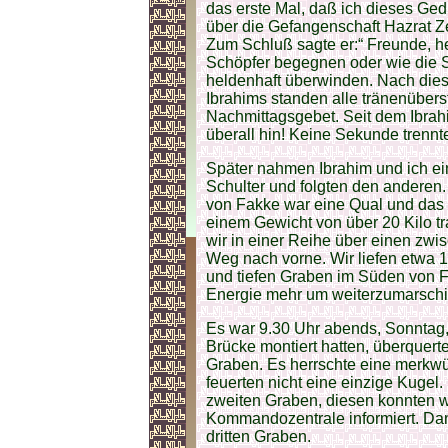
das erste Mal, daß ich dieses Ged
über die Gefangenschaft Hazrat Ze
Zum Schluß sagte er:“ Freunde, h
Schöpfer begegnen oder wie die S
heldenhaft überwinden. Nach di
Ibrahims standen alle tränenübers
Nachmittagsgebet. Seit dem Ibrah
überall hin! Keine Sekunde trennt
Später nahmen Ibrahim und ich ei
Schulter und folgten den andere
von Fakke war eine Qual und das
einem Gewicht von über 20 Kilo 
wir in einer Reihe über einen zw
Weg nach vorne. Wir liefen etwa 12
und tiefen Graben im Süden von F
Energie mehr um weiterzumarschi
Es war 9.30 Uhr abends, Sonntag
Brücke montiert hatten, überquerte
Graben. Es herrschte eine merkwür
feuerten nicht eine einzige Kugel.
zweiten Graben, diesen konnten w
Kommandozentrale informiert. Dan
dritten Graben.