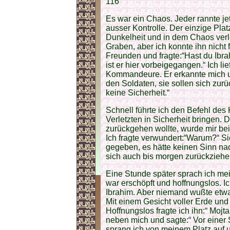
116
Es war ein Chaos. Jeder rannte jet
ausser Kontrolle. Der einzige Plat
Dunkelheit und in dem Chaos verlor
Graben, aber ich konnte ihn nicht
Freunden und fragte:“Hast du Ibr
ist er hier vorbeigegangen.“ Ich li
Kommandeure. Er erkannte mich u
den Soldaten, sie sollen sich zur
keine Sicherheit.“
Schnell führte ich den Befehl de
Verletzten in Sicherheit bringen. 
zurückgehen wollte, wurde mir bei
Ich fragte verwundert:“Warum?“ S
gegeben, es hätte keinen Sinn na
sich auch bis morgen zurückziehe
Eine Stunde später sprach ich me
war erschöpft und hoffnungslos. I
Ibrahim. Aber niemand wußte etwas
Mit einem Gesicht voller Erde und
Hoffnungslos fragte ich ihn:“ Mojt
neben mich und sagte:“ Vor einer
sprang ich von meinem Platz auf un