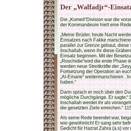
Der „Walfadjr“-Einsatz
Die „Komeil“Division war die vor
der Kommandeure hielt eine Rede f
„Meine Brüder, heute Nacht werde
Einsatzes nach Fakke marschieren
parallel zur Grenze gebaut, diese
Inschallah, wenn ihr diese Gräben
Einsatz beginnen. Mit der Besetz
„Roschidie“wird die erste Phase 
werden neue Streitkräfte der „Se
Fortsetzung der Operation an euch
„Al-Emarie“ weitermarschieren . In
haben.“
Dann sprach er noch über den Dur
mögliche Durchgänge. Er sagte:“ 
Inschallah werdet ihr als vorange
die gesetzten Ziele erreichen.“ 11
Als seine Rede beendet war, began
wie gewöhnlich! Er sang sehr befr
Gedicht für Hazrat Zahra (a.s) vor