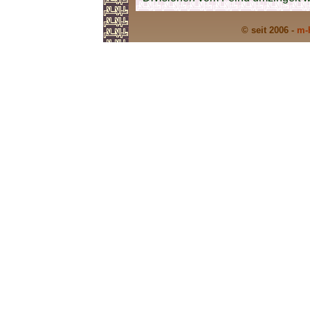
© seit 2006 -
m-