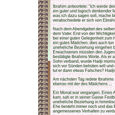
Ibrahim antwortete: "Ich werde dei
ein guter und logisch denkender M
was ich dazu sagen soll, mache bitt
verabschiedete er sich von Ebrah
Nach dem Abendgebet des selben 
dem Vater. Erst von der Wichtigke
bei einer guten Gelegenheit zum 
ein gutes Mädchen, dies auch tun s
uneheliche Beziehung eingehen b
Erwachsenen müssten den Jugendl
bestätigte Ibrahims Worte. Als er a
Sohn verband, wurde Hadji mürris
sich vor Sünden behüten will und 
tut er dann etwas Falsches? Hadj
Am nächsten Tag redete Ibrahims 
ebenso mit der des Mädchens ...
Ein Monat war vergangen. Eines 
kam, sah er in seiner Gasse Festbe
uneheliche Beziehung in himmlis
Ehe besteht immer noch und das 
angemessenes Verhalten zu verd