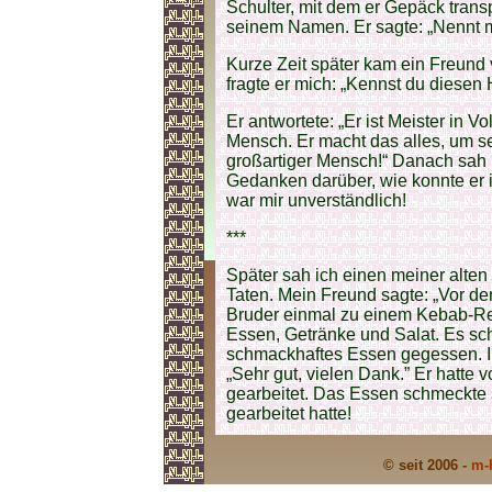
Schulter, mit dem er Gepäck transp
seinem Namen. Er sagte: „Nennt m
Kurze Zeit später kam ein Freund 
fragte er mich: „Kennst du diesen
Er antwortete: „Er ist Meister in 
Mensch. Er macht das alles, um se
großartiger Mensch!“ Danach sah 
Gedanken darüber, wie konnte er 
war mir unverständlich!
***
Später sah ich einen meiner alten
Taten. Mein Freund sagte: „Vor d
Bruder einmal zu einem Kebab-Rest
Essen, Getränke und Salat. Es sch
schmackhaftes Essen gegessen. Ib
„Sehr gut, vielen Dank.” Er hatte
gearbeitet. Das Essen schmeckte so
gearbeitet hatte!
© seit 2006 -
m-