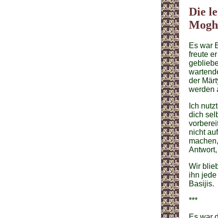
Die l
Mogh
Es war E
freute e
gebliebe
wartend
der Mär
werden a
Ich nutz
dich sel
vorberei
nicht au
machen, 
Antwort,
Wir blie
ihn jede
Basijis.
***
Es war d