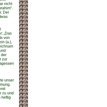
r nicht
brahim“.
r. Der
etwas
t
r: „Das
ts von
n (a.),
Leichnam
rund
 der
r zur
tagessen
lte unser
mmung.
 mit
r zu und
 heftig