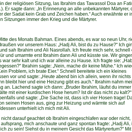
n der religiösen Sitzung, las Ibrahim das Tawassol Doa an Fat
.). Er sagte dann: „In Erinnerung an alle unbekannten Märtyrer, 
er der Sadat kein Grab und Zeichen haben.“ Auch erwähnte er i
en Sitzungen immer den Krieg und die Märtyrer.
itte des Monats Bahman. Eines abends, es war so neun Uhr, ri
raußen vor unserem Haus: „Hadj Ali, bist du zu Hause?“ Ich g
und sah Ibrahim und Ali Nasrollah. Ich freute mich sehr, schnell 
Tür und umarmte erst Ibrahim dann Ali und küsste sie. Wir ginge
 war sehr kalt und ich war alleine zu Hause. Ich fragte sie: „Hab
gessen?“ Ibrahim sagte: „Nein, mache dir keine Mühe.“ Ich wi
Kein Problem, ich brate Eier.“ Schnell bereitete ich ein kleines
en vor und sagte: „Heute abend bin ich allein, wenn ihr nichts
nn bleibt hier und eine Heizung gibt es auch.“ Ibrahim nahm me
g an. Lachend sagte ich dann: „Bruder Ibrahim, läufst du immer
älte mit einer kurdischen Hose herum? Ist dir das nicht zu kalt?“
benfalls und sagte: „Die Sache ist, dass ich vier Hosen trage! 
von seinen Hosen aus, ging zur Heizung und wärmte sich auf
essen unterhielt ich mich mit Ali.
e nicht darauf geachtet ob Ibrahim eingeschlafen war oder nicht, 
h aufsprang, mich anschaute und ganz spontan fragte: „Hadj Ali, i
lich zu sein! Siehst du in meinem Gesicht das Märtyrertum?“ Mit