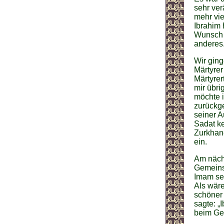
sehr ver
mehr vie
Ibrahim 
Wunsch M
anderes
Wir ging
Märtyrer
Märtyrer
mir übri
möchte i
zurückge
seiner A
Sadat ke
Zurkhane
ein.
Am näch
Gemeinsc
Imam se
Als wäre
schöner 
sagte: „
beim Geb