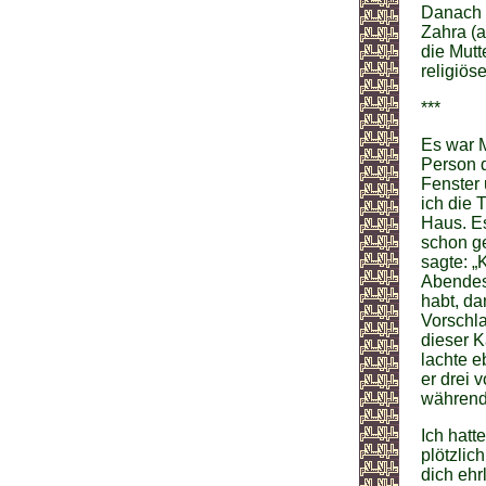
Danach i
Zahra (a
die Mutt
religiös
***
Es war M
Person d
Fenster 
ich die 
Haus. Es
schon ge
sagte: „
Abendess
habt, da
Vorschla
dieser K
lachte e
er drei 
währendd
Ich hatt
plötzlic
dich ehr