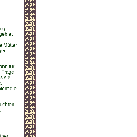
ung
sgebiet
e Mütter
gen
ann für
e Frage
s sie
a
icht die
suchten
d
üher