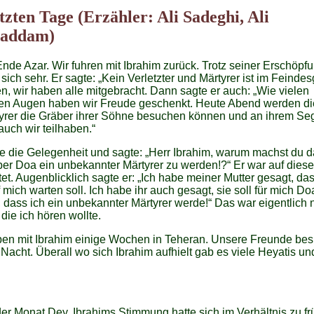
etzten Tage (Erzähler: Ali Sadeghi, Ali
addam)
nde Azar. Wir fuhren mit Ibrahim zurück. Trotz seiner Erschöpf
r sich sehr. Er sagte: „Kein Verletzter und Märtyrer ist im Feinde
n, wir haben alle mitgebracht. Dann sagte er auch: „Wie vielen
en Augen haben wir Freude geschenkt. Heute Abend werden di
tyrer die Gräber ihrer Söhne besuchen können und an ihrem Se
uch wir teilhaben.“
te die Gelegenheit und sagte: „Herr Ibrahim, warum machst du d
ber Doa ein unbekannter Märtyrer zu werden!?“ Er war auf dies
tet. Augenblicklich sagte er: „Ich habe meiner Mutter gesagt, das
f mich warten soll. Ich habe ihr auch gesagt, sie soll für mich Do
dass ich ein unbekannter Märtyrer werde!“ Das war eigentlich n
 die ich hören wollte.
ben mit Ibrahim einige Wochen in Teheran. Unsere Freunde be
 Nacht. Überall wo sich Ibrahim aufhielt gab es viele Heyatis un
er Monat Dey. Ibrahims Stimmung hatte sich im Verhältnis zu fr