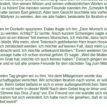
ändert. Von seinen Witzen und seinen volkstümlichen Worten wa
l zu hören! Die meisten seiner Freunde nannten ihn „Scheykh I
hatte seinen Bart gekürzt. Aber sein Gesicht leuchtete wie vorhe
ärtyrer zu werden, den sie alle hatten, bedeutete für Ibrahim 
.
en im Dunkeln spazieren. Dabei fragte ich ihn: „Dein Wunsch is
 zu werden, richtig?“ Er lachte. Nach kurzem Schweigen sagte e
tum ist ein kleiner Teil meines Wunsches. Ich möchte, dass nich
g bleibt. Wie mein, ohne Totentuch gebliebener Herr Imam Hossei
ch zerstückelt werden. Ich möchte auf keinen Fall, dass mein 
bracht wird. Ich möchte unbekannt bleiben.“ Einen weiteren G
ussage hatte ich schon einmal gehört. Er sagte: „Weil die Mutter
in Grab hat, möchte ich auch keines haben.“ Danach gingen wi
 und er lud alle unsere Freunde für den nächsten Tag zum Mit
sten Tag gingen wir zu ihm. Vor dem Mittagessen wurde das
haftsgebet verrichtet. Wir schickten Ibrahim nach vorne, er sol
in. Beim Gebet befand er sich in einer außergewöhnlichen Sti
 er nicht mehr in dieser Welt! Nach dem Gebet trug er leise und
Stimme das Doa „Faraj“ vor. Ein Freund von mir wandte sich mi
Ibrahim hat sich verändert. Ich habe noch nie gesehen, daß er so
et weint!“