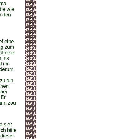
ima
die wie
n den
ef eine
ing zum
öffnete
n ins
t ihr
ederum
 zu tun
inen
 bei
 Er
Dann zog
als er
ch bitte
 dieser