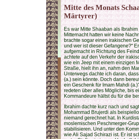
Mitte des Monats Scha
Märtyrer)
Es war Mitte Shaaban als Ibrahim u
Mitternacht hatten wir keine Nach
brachte sogar einen irakischen Ge
und wer ist dieser Gefangene?“ Er
aufgemacht in Richtung des Feind
achtete auf den Verkehr der iraki
wie ein Jeep mit einem einzigen M
Straße, hielt ihn an, nahm den Ma
Unterwegs dachte ich daran, dass
(a.) sein könnte. Doch dann bereu
ein Geschenk für Imam Mahdi (a.)
redeten über alles Mögliche, bis 
Kommandeure hältst du für die b
Ibrahim dachte kurz nach und sagt
Mohammad Brujerdi als beispiell
niemand gerechnet hat. In Kurdista
moslemischen Peschmerger-Grupp
stabilisieren. Und unter den Kom
wie Ali Sajad Schirazi ist. Er ist sc