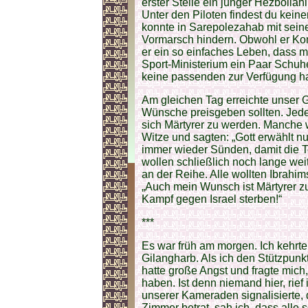
erster Stelle ein junger Hezbollah
Unter den Piloten findest du keine
konnte in Sarepolezahab mit sein
Vormarsch hindern. Obwohl er Ko
er ein so einfaches Leben, dass 
Sport-Ministerium ein Paar Schuhe 
keine passenden zur Verfügung ha
Am gleichen Tag erreichte unser 
Wünsche preisgeben sollten. Jede
sich Märtyrer zu werden. Manche
Witze und sagten: „Gott erwählt n
immer wieder Sünden, damit die T
wollen schließlich noch lange wei
an der Reihe. Alle wollten Ibrahi
„Auch mein Wunsch ist Märtyrer zu
Kampf gegen Israel sterben!“
***
Es war früh am morgen. Ich kehr
Gilangharb. Als ich den Stützpunk
hatte große Angst und fragte mich,
haben. Ist denn niemand hier, rief 
unserer Kameraden signalisierte, 
Zimmer betrat, sah ich, dass alle