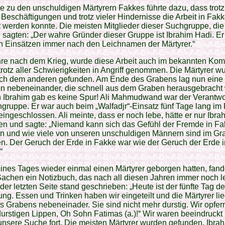
e zu den unschuldigen Märtyrern Fakkes führte dazu, dass trotz
Beschäftigungen und trotz vieler Hindernisse die Arbeit in Fak
t werden konnte. Die meisten Mitglieder dieser Suchgruppe, die
 sagten: „Der wahre Gründer dieser Gruppe ist Ibrahim Hadi. Er
n Einsätzen immer nach den Leichnamen der Märtyrer.“
re nach dem Krieg, wurde diese Arbeit auch im bekannten Kome
rotz aller Schwierigkeiten in Angriff genommen. Die Märtyrer w
ach dem anderen gefunden. Am Ende des Grabens lag nun eine 
en nebeneinander, die schnell aus dem Graben herausgebracht
 Ibrahim gab es keine Spur! Ali Mahmudwand war der Verantwo
gruppe. Er war auch beim „Walfadjr“-Einsatz fünf Tage lang im
ingeschlossen. Ali meinte, dass er noch lebe, hätte er nur Ibra
en und sagte: „Niemand kann sich das Gefühl der Fremde in F
en und wie viele von unseren unschuldigen Männern sind im G
n. Der Geruch der Erde in Fakke war wie der Geruch der Erde i
“
eines Tages wieder einmal einen Märtyrer geborgen hatten, fand
achen ein Notizbuch, das nach all diesen Jahren immer noch l
 der letzten Seite stand geschrieben: „Heute ist der fünfte Tag de
ng. Essen und Trinken haben wir eingeteilt und die Märtyrer l
 Grabens nebeneinader. Sie sind nicht mehr durstig. Wir opfer
urstigen Lippen, Oh Sohn Fatimas (a.)!“ Wir waren beeindruckt
unsere Suche fort. Die meisten Märtyrer wurden gefunden, Ibra