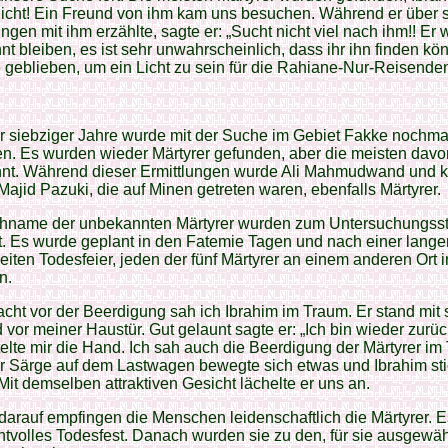
nicht! Ein Freund von ihm kam uns besuchen. Während er über 
ngen mit ihm erzählte, sagte er: „Sucht nicht viel nach ihm!! Er w
t bleiben, es ist sehr unwahrscheinlich, dass ihr ihn finden könn
 geblieben, um ein Licht zu sein für die Rahiane-Nur-Reisenden
r siebziger Jahre wurde mit der Suche im Gebiet Fakke nochma
n. Es wurden wieder Märtyrer gefunden, aber die meisten dav
nt. Während dieser Ermittlungen wurde Ali Mahmudwand und k
ajid Pazuki, die auf Minen getreten waren, ebenfalls Märtyrer.
chname der unbekannten Märtyrer wurden zum Untersuchungss
. Es wurde geplant in den Fatemie Tagen und nach einer lange
iten Todesfeier, jeden der fünf Märtyrer an einem anderen Ort i
n.
acht vor der Beerdigung sah ich Ibrahim im Traum. Er stand mit
 vor meiner Haustür. Gut gelaunt sagte er: „Ich bin wieder zurü
telte mir die Hand. Ich sah auch die Beerdigung der Märtyrer im
r Särge auf dem Lastwagen bewegte sich etwas und Ibrahim st
Mit demselben attraktiven Gesicht lächelte er uns an.
arauf empfingen die Menschen leidenschaftlich die Märtyrer. 
htvolles Todesfest. Danach wurden sie zu den, für sie ausgewäh