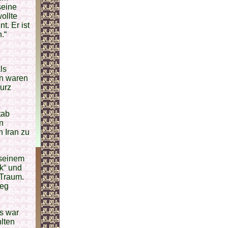
seine
ollte
t. Er ist
.“
ls
on waren
urz
tab
n
n Iran zu
 seinem
ck“ und
 Traum.
ieg
Es war
lten