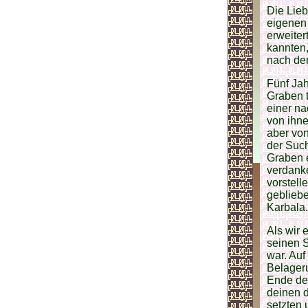
Die Lieb
eigenen 
erweiter
kannten,
nach de
Fünf Jah
Graben t
einer n
von ihn
aber von
der Such
Graben e
verdank
vorstell
gebliebe
Karbala.
Als wir 
seinen S
war. Auf
Belageru
Ende des
deinen d
setzten 