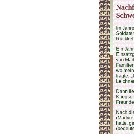
Nachf
Schwe
Im Jahre
Soldaten
Rückkeh
Ein Jahr
Einsatzg
von Märt
Familien
wo mein 
fragte: 
Leichnam
Dann li
Kriegse
Freunde
Nach di
(Märtyre
hatte, g
(bedeute