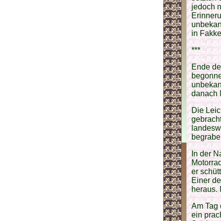
jedoch 
Erinneru
unbekann
in Fakke
***
Ende de
begonne
unbekan
danach M
Die Lei
gebracht
landeswe
begrabe
In der N
Motorrad
er schüt
Einer de
heraus. 
Am Tag d
ein prac