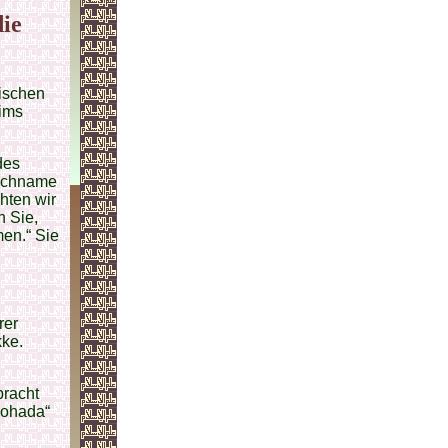
ie
nischen
hims
des
eichname
hten wir
n Sie,
men.“ Sie
rer
kke.
bracht
hohada“