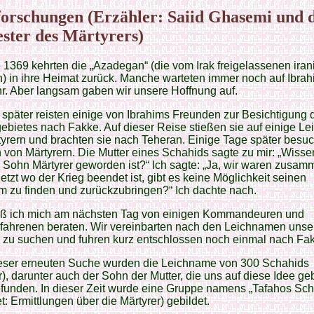
orschungen (Erzähler: Saiid Ghasemi und d
ster des Märtyrers)
 1369 kehrten die „Azadegan“ (die vom Irak freigelassenen ira
) in ihre Heimat zurück. Manche warteten immer noch auf Ibra
r. Aber langsam gaben wir unsere Hoffnung auf.
 später reisten einige von Ibrahims Freunden zur Besichtigung 
ebietes nach Fakke. Auf dieser Reise stießen sie auf einige L
yrern und brachten sie nach Teheran. Einige Tage später besuc
 von Märtyrern. Die Mutter eines Schahids sagte zu mir: „Wisse
Sohn Märtyrer geworden ist?“ Ich sagte: „Ja, wir waren zusam
„Jetzt wo der Krieg beendet ist, gibt es keine Möglichkeit seinen
 zu finden und zurückzubringen?“ Ich dachte nach.
eß ich mich am nächsten Tag von einigen Kommandeuren und
rfahrenen beraten. Wir vereinbarten nach den Leichnamen unse
 zu suchen und fuhren kurz entschlossen noch einmal nach Fa
eser erneuten Suche wurden die Leichname von 300 Schahids
r), darunter auch der Sohn der Mutter, die uns auf diese Idee ge
efunden. In dieser Zeit wurde eine Gruppe namens „Tafahos Sc
t: Ermittlungen über die Märtyrer) gebildet.