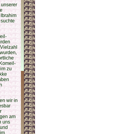
 unserer
ke
 Ibrahim
 suchte
il-
urden
Vielzahl
 wurden,
rtliche
 Komeil-
him zu
akke
raben
n
en wir in
esbar
r
iegen am
n uns
 und
him