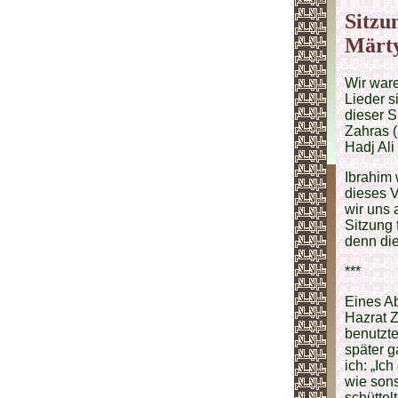
Sitzu
Märty
Wir ware
Lieder s
dieser S
Zahras (
Hadj Ali
Ibrahim 
dieses V
wir uns
Sitzung 
denn die
***
Eines Ab
Hazrat Z
benutzte
später g
ich: „Ic
wie sons
schüttel