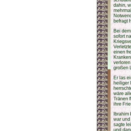
dahin, w
mehrmals
Notwend
befragt 
Bei dem 
sofort n
Kriegsve
Verletzt
einen fr
Krankenp
verloren
großen L
Er las e
heiliger
herrscht
wäre all
Tränen f
ihre Fri
Ibrahim 
war und 
sagte le
und dann