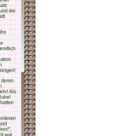
Satz
und die
aft
ihn
ie
 endlich
ation
n
singen!
, deren
n
ehr! Als
Ruhe!
 hatten
 anderen
 und
ern!“,
ht war