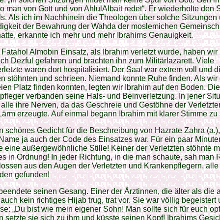
o man von Gott und von AhlulAlbait redet“. Er wiederholte den 
. Als ich im Nachhinein die Theologen über solche Sitzungen 
igkeit der Bewahrung der Wahda der moslemichen Gemeinsch
hatte, erkannte ich mehr und mehr Ibrahims Genauigkeit.
Fatahol Almobin Einsatz, als Ibrahim verletzt wurde, haben wir 
ach Dezful gefahren und brachten ihn zum Militärlazarett. Viele
rletzte waren dort hospitalisiert. Der Saal war extrem voll und d
en stöhnten und schrieen. Niemand konnte Ruhe finden. Als wir
eien Platz finden konnten, legten wir Ibrahim auf den Boden. Die
fleger verbanden seine Hals- und Beinverletzung. In jener Situ
 alle ihre Nerven, da das Geschreie und Gestöhne der Verletzte
ärm erzeugte. Auf einmal begann Ibrahim mit klarer Stimme zu 
in schönes Gedicht für die Beschreibung von Hazrate Zahra (a.)
 Name ja auch der Code des Einsatzes war. Für ein paar Minute
e eine außergewöhnliche Stille! Keiner der Verletzten stöhnte m
es in Ordnung! In jeder Richtung, in die man schaute, sah man 
lossen aus den Augen der Verletzten und Krankenpflegern, alle
eden gefunden!
beendete seinen Gesang. Einer der Ärztinnen, die älter als die
auch kein richtiges Hijab trug, trat vor. Sie war völlig begeistert
ise: „Du bist wie mein eigener Sohn! Man sollte sich für euch opf
 setzte sie sich zu ihm und küsste seinen Kopf! Ibrahims Gesic