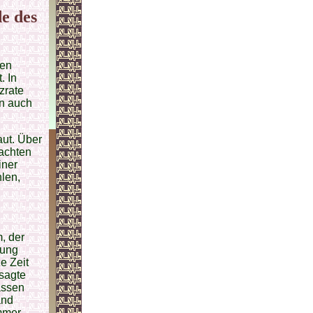
de des
ien
. In
zrate
nn auch
aut. Über
machten
iner
hlen,
, der
zung
e Zeit
 sagte
lassen
and
immer