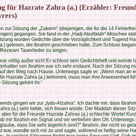
ng für Hazrate Zahra (a.) (Erzähler: Freun
rers)
n zur Sitzung der „Zakerin“ (diejenigen, die für die 14 Fehlerfre
ingen) gegangen. Sie fand in der „Hadj Abulfatah“-Moschee statt
itzung wurden Gedichte über die Vorzüglichkeit und Tugend Ha
a.) gelesen, die Ibrahim geschrieben hatte. Zum Schluss bega
 Rezwani Tauerlieder zu singen.
war völlig außer sich! Er schloss sein Gedichtsheft und weinte l
erhalten von Ibrahim war ich sehr erstaunt. Nach der Sitzung 
 auf den Weg nach Hause. Unterwegs sagte er: „Wenn man an e
für Hazrate Zahra (a.) teilnimmt, muss man ihre Anwesenheit fü
 Sitzung gehört ihr.“
ends gingen wir zur „Iydo-Alzahra“. Ich dachte mir, dass Ibrahim
ahra (a.) sehr liebte, sich freuen würde. Der Maddah dieser Sit
 aber für die Freunde Hazrate Zahras (a.) schlechte Worte! Kurz
ab mir Ibrahim ein Signal und wir verließen den Ort. Unterwegs
h glaube, dass Sie sehr ärgerlich sind?“ Ibrahim, der nicht so ge
t war, wandte sich mir zu und sagte, während er heftig seine H
te: „In solchen Sitzungen findet man keine Spur von Gott. Geh 