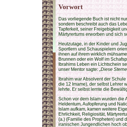
Vorwort
Das vorliegende Buch ist nicht nu
sondern beschreibt auch das Lebe
Tapferkeit, seiner Freigebigkeit un
Märtyrertums erworben und sich s
Heutzutage, in der Kinder und Jug
Sportlern und Schauspielern orie
ihnen auf ihrem wirklich mühsame
Brunnen oder ein Wolf im Schafsp
Ibrahims Leben ein Lichtschein se
unser Mentor sagte:
„Diese Sterne
Ibrahim war Absolvent der Schul
die 12 Imame), der selbst Lehrer 
lehrte. Er selbst lernte die Bewäl
Schon vor dem Islam wurden die Att
Heldentum, Aufopferung und Nati
Islam aufkam, kamen weitere Eig
Ehrlichkeit, Religiosität, Märtyrert
(a.) (Familie des Propheten) und 
iranischen Jungendlichen hoch o