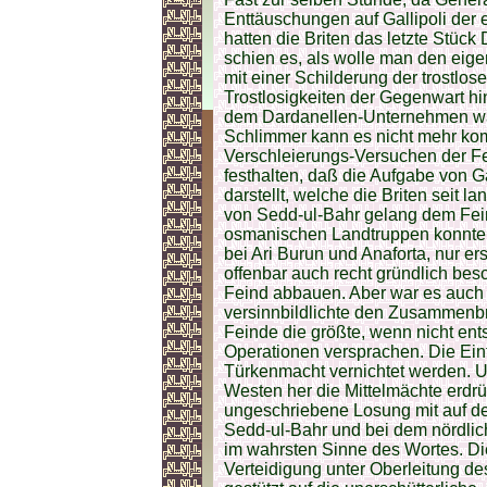
Enttäuschungen auf Gallipoli der e
hatten die Briten das letzte Stüc
schien es, als wolle man den ei
mit einer Schilderung der trostlos
Trostlosigkeiten der Gegenwart h
dem Dardanellen-Unternehmen war
Schlimmer kann es nicht mehr ko
Verschleierungs-Versuchen der F
festhalten, daß die Aufgabe von G
darstellt, welche die Briten seit 
von Sedd-ul-Bahr gelang dem Feind
osmanischen Landtruppen konnten
bei Ari Burun und Anaforta, nur e
offenbar auch recht gründlich beso
Feind abbauen. Aber war es auch d
versinnbildlichte den Zusammenb
Feinde die größte, wenn nicht en
Operationen versprachen. Die Einf
Türkenmacht vernichtet werden. U
Westen her die Mittelmächte erdr
ungeschriebene Losung mit auf de
Sedd-ul-Bahr und bei dem nördlich
im wahrsten Sinne des Wortes. Di
Verteidigung unter Oberleitung 