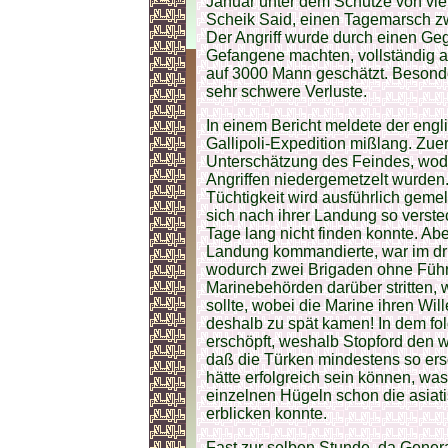
Januar unter dem Schutze von vier
Scheik Said, einen Tagemarsch zw
Der Angriff wurde durch einen Geg
Gefangene machten, vollständig a
auf 3000 Mann geschätzt. Besonder
sehr schwere Verluste.
In einem Bericht meldete der eng
Gallipoli-Expedition mißlang. Zu
Unterschätzung des Feindes, wodu
Angriffen niedergemetzelt wurden. 
Tüchtigkeit wird ausführlich gem
sich nach ihrer Landung so verste
Tage lang nicht finden konnte. Ab
Landung kommandierte, war im dri
wodurch zwei Brigaden ohne Führ
Marinebehörden darüber stritten,
sollte, wobei die Marine ihren Wi
deshalb zu spät kamen! In dem f
erschöpft, weshalb Stopford den we
daß die Türken mindestens so ersc
hätte erfolgreich sein können, wa
einzelnen Hügeln schon die asiat
erblicken konnte.
Fast zur selben Stunde, da Gener