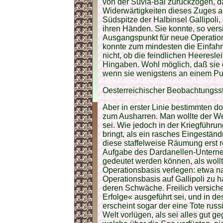
von der Suvla-Bai zurückzogen, da
Widerwärtigkeiten dieses Zuges au
Südspitze der Halbinsel Gallipoli, 
ihren Händen. Sie konnte, so ver
Ausgangspunkt für neue Operation
konnte zum mindesten die Einfahrt
nicht, ob die feindlichen Heeresl
Hingaben. Wohl möglich, daß sie 
wenn sie wenigstens an einem Pun
Oesterreichischer Beobachtungsst
Aber in erster Linie bestimmten d
zum Ausharren. Man wollte der Wel
sei. Wie jedoch in der Kriegführu
bringt, als ein rasches Eingeständ
diese staffelweise Räumung erst r
Aufgabe des Dardanellen-Untern
gedeutet werden können, als woll
Operationsbasis verlegen: etwa na
Operationsbasis auf Gallipoli zu h
deren Schwäche. Freilich versiche
Erfolge« ausgeführt sei, und in d
erscheint sogar der eine Tote ru
Welt vorlügen, als sei alles gut