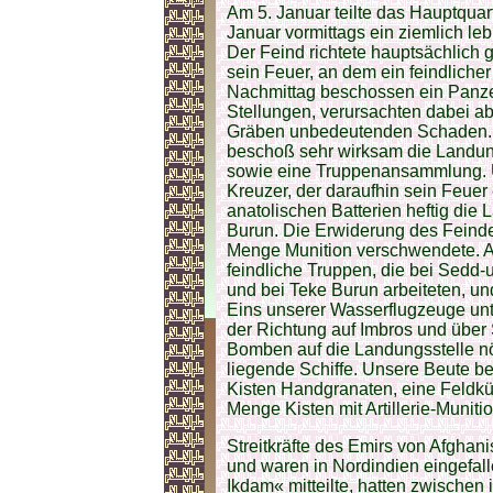
Am 5. Januar teilte das Hauptquart
Januar vormittags ein ziemlich leb
Der Feind richtete hauptsächlich
sein Feuer, an dem ein feindliche
Nachmittag beschossen ein Panzers
Stellungen, verursachten dabei ab
Gräben unbedeutenden Schaden. Un
beschoß sehr wirksam die Landun
sowie eine Truppenansammlung. Un
Kreuzer, der daraufhin sein Feuer
anatolischen Batterien heftig die
Burun. Die Erwiderung des Feinde
Menge Munition verschwendete. A
feindliche Truppen, die bei Sedd
und bei Teke Burun arbeiteten, un
Eins unserer Wasserflugzeuge un
der Richtung auf Imbros und über 
Bomben auf die Landungsstelle nö
liegende Schiffe. Unsere Beute be
Kisten Handgranaten, eine Feldkü
Menge Kisten mit Artillerie-Muniti
Streitkräfte des Emirs von Afghani
und waren in Nordindien eingefal
Ikdam« mitteilte, hatten zwische