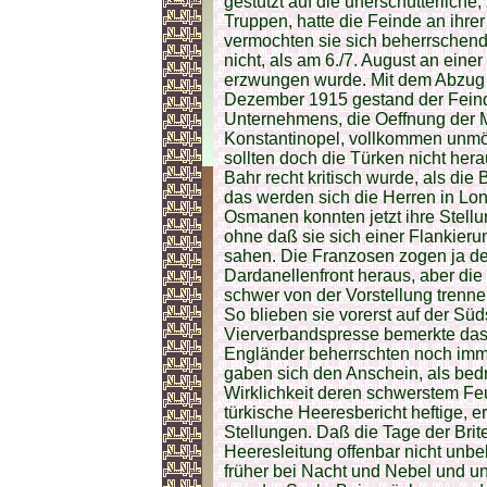
gestützt auf die unerschütterliche
Truppen, hatte die Feinde an ihre
vermochten sie sich beherrschen
nicht, als am 6./7. August an einer
erzwungen wurde. Mit dem Abzug v
Dezember 1915 gestand der Feind 
Unternehmens, die Oeffnung der
Konstantinopel, vollkommen unmög
sollten doch die Türken nicht her
Bahr recht kritisch wurde, als die
das werden sich die Herren in Lo
Osmanen konnten jetzt ihre Stellu
ohne daß sie sich einer Flankieru
sahen. Die Franzosen zogen ja d
Dardanellenfront heraus, aber die
schwer von der Vorstellung trenne
So blieben sie vorerst auf der Süd
Vierverbandspresse bemerkte das 
Engländer beherrschten noch imm
gaben sich den Anschein, als bedr
Wirklichkeit deren schwerstem Fe
türkische Heeresbericht heftige, 
Stellungen. Daß die Tage der Brite
Heeresleitung offenbar nicht unbe
früher bei Nacht und Nebel und u