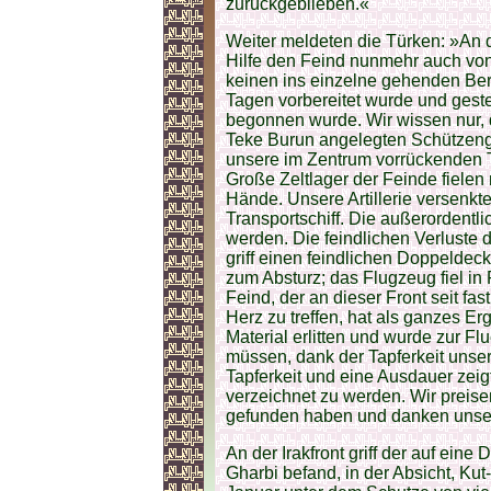
zurückgeblieben.«
Weiter meldeten die Türken: »An d
Hilfe den Feind nunmehr auch von
keinen ins einzelne gehenden Beric
Tagen vorbereitet wurde und geste
begonnen wurde. Wir wissen nur, 
Teke Burun angelegten Schützeng
unsere im Zentrum vorrückenden
Große Zeltlager der Feinde fielen 
Hände. Unsere Artillerie versenkt
Transportschiff. Die außerordentl
werden. Die feindlichen Verluste d
griff einen feindlichen Doppelde
zum Absturz; das Flugzeug fiel in
Feind, der an dieser Front seit fa
Herz zu treffen, hat als ganzes E
Material erlitten und wurde zur F
müssen, dank der Tapferkeit unser
Tapferkeit und eine Ausdauer zeigt
verzeichnet zu werden. Wir preisen 
gefunden haben und danken unser
An der Irakfront griff der auf eine
Gharbi befand, in der Absicht, Ku