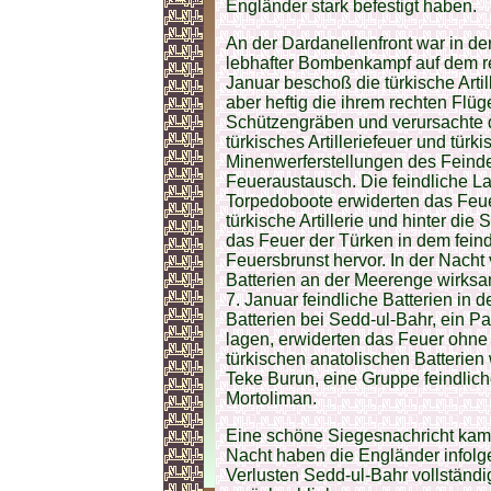
Engländer stark befestigt haben.
An der Dardanellenfront war in de
lebhafter Bombenkampf auf dem re
Januar beschoß die türkische Arti
aber heftig die ihrem rechten Flü
Schützengräben und verursachte 
türkisches Artilleriefeuer und tü
Minenwerferstellungen des Feinde
Feueraustausch. Die feindliche Lan
Torpedoboote erwiderten das Feue
türkische Artillerie und hinter di
das Feuer der Türken in dem fein
Feuersbrunst hervor. In der Nach
Batterien an der Meerenge wirksa
7. Januar feindliche Batterien in
Batterien bei Sedd-ul-Bahr, ein P
lagen, erwiderten das Feuer ohne
türkischen anatolischen Batterie
Teke Burun, eine Gruppe feindlich
Mortoliman.
Eine schöne Siegesnachricht kam 
Nacht haben die Engländer infolg
Verlusten Sedd-ul-Bahr vollständig