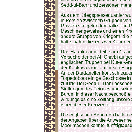
Sedd-ul-Bahr und zerstörten mehr
Aus dem Kriegspressequartier wur
in Persien zwischen Gruppen von 
Russen stattgefunden hatte. Die 
Maschinengewehre und einen Kra
andere Gruppe von Kriegern, die 
hatte, nahm diesen zwei Kanonen
Das Hauptquartier teilte am 4. Jan
Versuche der bei Ali Gharbi aufges
englischen Truppen bei Kut-el-A
der Kaukasusfront am linken Flügel
An der Dardanellenfront schleuder
Torpedoboot einige Geschosse in 
zurück. Bei Sedd-ul-Bahr beschoß 
Stellungen des Feindes und sein
Burun. In dieser Nacht beschoß e
wirkungslos eine Zeitlang unsere S
einen dieser Kreuzer.«
Die englischen Behörden hatten 
der Angaben über die Anwesenhei
Meer machen konnte, fünfzigtaus