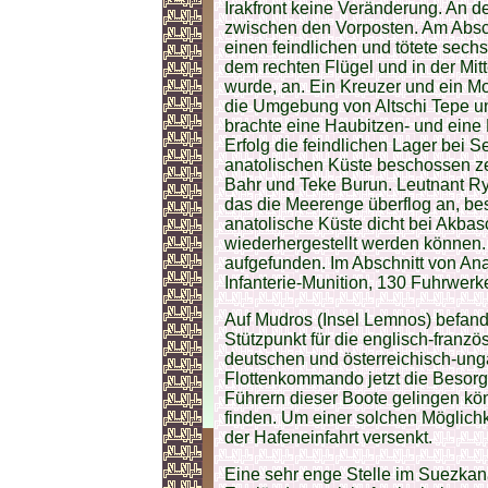
Irakfront keine Veränderung. An 
zwischen den Vorposten. Am Absch
einen feindlichen und tötete sech
dem rechten Flügel und in der Mitte
wurde, an. Ein Kreuzer und ein M
die Umgebung von Altschi Tepe und
brachte eine Haubitzen- und eine
Erfolg die feindlichen Lager bei S
anatolischen Küste beschossen ze
Bahr und Teke Burun. Leutnant Ryc
das die Meerenge überflog an, bes
anatolische Küste dicht bei Akbasc
wiederhergestellt werden können. 
aufgefunden. Im Abschnitt von Ana
Infanterie-Munition, 130 Fuhrwe
Auf Mudros (Insel Lemnos) befand 
Stützpunkt für die englisch-franzö
deutschen und österreichisch-ung
Flottenkommando jetzt die Besor
Führern dieser Boote gelingen kö
finden. Um einer solchen Möglich
der Hafeneinfahrt versenkt.
Eine sehr enge Stelle im Suezkan