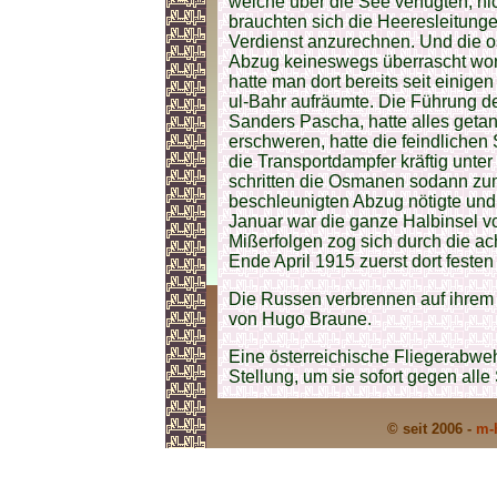
welche über die See verfügten, ni
brauchten sich die Heeresleitung
Verdienst anzurechnen. Und die 
Abzug keineswegs überrascht wo
hatte man dort bereits seit einig
ul-Bahr aufräumte. Die Führung d
Sanders Pascha, hatte alles geta
erschweren, hatte die feindlichen
die Transportdampfer kräftig unt
schritten die Osmanen sodann zum
beschleunigten Abzug nötigte und 
Januar war die ganze Halbinsel v
Mißerfolgen zog sich durch die ac
Ende April 1915 zuerst dort festen
Die Russen verbrennen auf ihrem 
von Hugo Braune.
Eine österreichische Fliegerabwe
Stellung, um sie sofort gegen al
© seit 2006 -
m-