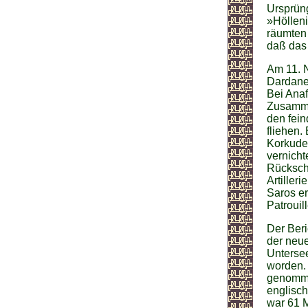
Ursprüng
»Hölleni
räumten 
daß das
Am 11. N
Dardanel
Bei Ana
Zusamme
den fein
fliehen.
Korkuder
vernicht
Rücksch
Artiller
Saros er
Patroui
Der Ber
der neue
Unterse
worden. 
genomme
englisch
war 61 M