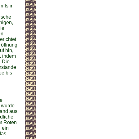
ffs in
ische
nigen,
ie
en
richtet
röffnung
f hin,
, indem
. Die
imstande
ee bis
he
r wurde
rand aus;
ndliche
em Roten
 ein
das