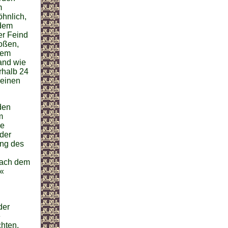
m
öhnlich,
 dem
er Feind
oßen,
rem
fand wie
rhalb 24
deinen
den
m
he
der
ung des
nach dem
d«
der
e
chten.