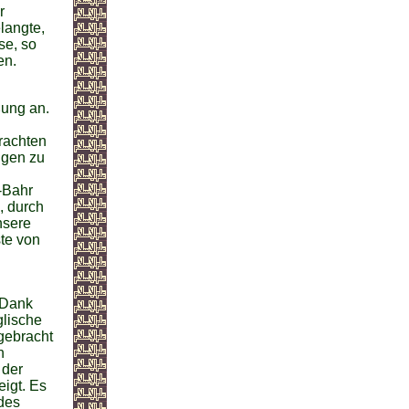
r
langte,
se, so
en.
ßung an.
rachten
ngen zu
l-Bahr
, durch
nsere
ste von
»Dank
glische
gebracht
n
 der
eigt. Es
des