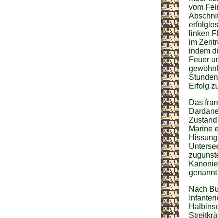
vom Fein
Abschnit
erfolglo
linken F
im Zent
indem d
Feuer un
gewöhnli
Stunden
Erfolg z
Das fran
Dardanel
Zustand 
Marine 
Hissung 
Untersee
zugunste
Kanonie
genannt
Nach Bu
Infanter
Halbinse
Streitkr