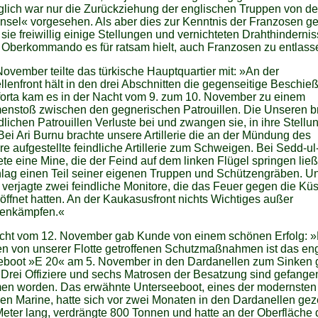
lich war nur die Zurückziehung der englischen Truppen von de
nsel« vorgesehen. Als aber dies zur Kenntnis der Franzosen ge
sie freiwillig einige Stellungen und vernichteten Drahthindernis
 Oberkommando es für ratsam hielt, auch Franzosen zu entlass
ovember teilte das türkische Hauptquartier mit: »An der
lenfront hält in den drei Abschnitten die gegenseitige Beschie
forta kam es in der Nacht vom 9. zum 10. November zu einem
nstoß zwischen den gegnerischen Patrouillen. Die Unseren b
dlichen Patrouillen Verluste bei und zwangen sie, in ihre Stellu
 Bei Ari Burnu brachte unsere Artillerie die an der Mündung des
e aufgestellte feindliche Artillerie zum Schweigen. Bei Sedd-u
ete eine Mine, die der Feind auf dem linken Flügel springen ließ
lag einen Teil seiner eigenen Truppen und Schützengräben. U
ie verjagte zwei feindliche Monitore, die das Feuer gegen die Kü
öffnet hatten. An der Kaukasusfront nichts Wichtiges außer
llenkämpfen.«
icht vom 12. November gab Kunde von einem schönen Erfolg: 
n von unserer Flotte getroffenen Schutzmaßnahmen ist das en
eboot »E 20« am 5. November in den Dardanellen zum Sinken 
Drei Offiziere und sechs Matrosen der Besatzung sind gefange
n worden. Das erwähnte Unterseeboot, eines der modernsten
en Marine, hatte sich vor zwei Monaten in den Dardanellen gez
eter lang, verdrängte 800 Tonnen und hatte an der Oberfläche 