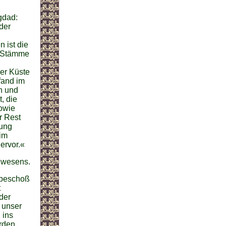
gdad:
der
 ist die
n Stämme
der Küste
fand im
n und
, die
owie
r Rest
tung
eim
ervor.«
nwesens.
t beschoß
t
der
 unser
 ins
urden