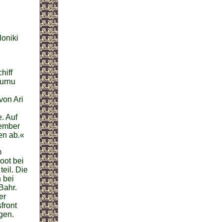
oniki
hiff
Burnu
von Ari
. Auf
vember
en ab.«
m
oot bei
eil. Die
 bei
Bahr.
er
front
gen.