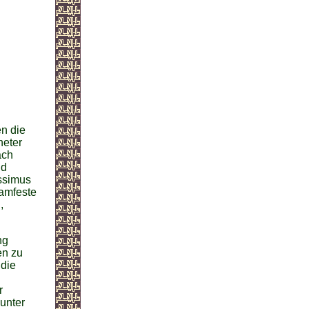
n die
neter
ach
nd
issimus
amfeste
,
ng
en zu
 die
r
 unter