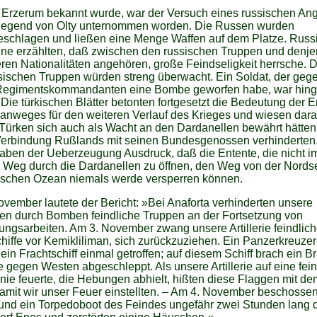
Erzerum bekannt wurde, war der Versuch eines russischen Angri
egend von Olty unternommen worden. Die Russen wurden
eschlagen und ließen eine Menge Waffen auf dem Platze. Russ
ne erzählten, daß zwischen den russischen Truppen und denje
ren Nationalitäten angehören, große Feindseligkeit herrsche. D
sischen Truppen würden streng überwacht. Ein Soldat, der geg
Regimentskommandanten eine Bombe geworfen habe, war hinge
Die türkischen Blätter betonten fortgesetzt die Bedeutung der E
nweges für den weiteren Verlauf des Krieges und wiesen darau
Türken sich auch als Wacht an den Dardanellen bewährt hätten
 Verbindung Rußlands mit seinen Bundesgenossen verhinderten
gaben der Ueberzeugung Ausdruck, daß die Entente, die nicht 
 Weg durch die Dardanellen zu öffnen, den Weg von der Nords
ischen Ozean niemals werde versperren können.
vember lautete der Bericht: »Bei Anaforta verhinderten unsere
len durch Bomben feindliche Truppen an der Fortsetzung von
ungsarbeiten. Am 3. November zwang unsere Artillerie feindlic
hiffe vor Kemikliliman, sich zurückzuziehen. Ein Panzerkreuze
 ein Frachtschiff einmal getroffen; auf diesem Schiff brach ein B
 gegen Westen abgeschleppt. Als unsere Artillerie auf eine fei
e feuerte, die Hebungen abhielt, hißten diese Flaggen mit d
amit wir unser Feuer einstellten. – Am 4. November beschossen
 und ein Torpedoboot des Feindes ungefähr zwei Stunden lang 