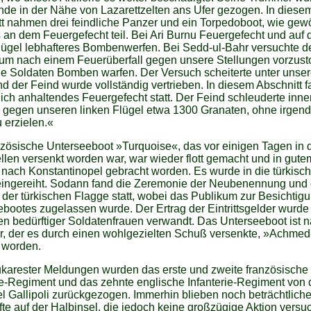
de in der Nähe von Lazarettzelten ans Ufer gezogen. In diese
t nahmen drei feindliche Panzer und ein Torpedoboot, wie gew
s an dem Feuergefecht teil. Bei Ari Burnu Feuergefecht und auf
lügel lebhafteres Bombenwerfen. Bei Sedd-ul-Bahr versuchte d
rum nach einem Feuerüberfall gegen unsere Stellungen vorzust
ie Soldaten Bomben warfen. Der Versuch scheiterte unter unse
d der Feind wurde vollständig vertrieben. In diesem Abschnitt 
ch anhaltendes Feuergefecht statt. Der Feind schleuderte inne
 gegen unseren linken Flügel etwa 1300 Granaten, ohne irgen
u erzielen.«
zösische Unterseeboot »Turquoise«, das vor einigen Tagen in 
len versenkt worden war, war wieder flott gemacht und in gute
nach Konstantinopel gebracht worden. Es wurde in die türkisc
eingereiht. Sodann fand die Zeremonie der Neubenennung und 
der türkischen Flagge statt, wobei das Publikum zur Besichtig
bootes zugelassen wurde. Der Ertrag der Eintrittsgelder wurde
n bedürftiger Soldatenfrauen verwandt. Das Unterseeboot ist 
r, der es durch einen wohlgezielten Schuß versenkte, »Achme
 worden.
karester Meldungen wurden das erste und zweite französische
ie-Regiment und das zehnte englische Infanterie-Regiment von 
l Gallipoli zurückgezogen. Immerhin blieben noch beträchtlich
äfte auf der Halbinsel, die jedoch keine großzügige Aktion versu