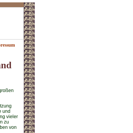
ressum
and
großen
utzung
e und
g vieler
rn zu
ben von