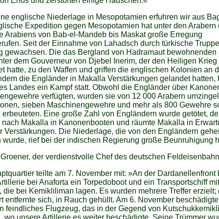
orf Enos und zerstörten einige Häuschen.«
ine englische Niederlage in Mesopotamien erfuhren wir aus Ba
glische Expedition gegen Mesopotamien hat unter den Arabern 
e Arabiens von Bab-el-Mandeb bis Maskat große Erregung
rufen. Seit der Einnahme von Lahadsch durch türkische Truppen
g gewachsen. Die das Bergland von Hadramaut bewohnende
unter dem Gouverneur von Djebel Inerim, der den Heiligen Krieg
t hatte, zu den Waffen und griffen die englischen Kolonien an 
dem die Engländer in Makalla Verstärkungen gelandet hatten, 
des Landes ein Kampf statt. Obwohl die Engländer über Kanone
engewehre verfügten, wurden sie von 12 000 Arabern umzingelt
nonen, sieben Maschinengewehre und mehr als 800 Gewehre s
 erbeuteten. Eine große Zahl von Engländern wurde getötet, de
e nach Makalla in Kanonenbooten und räumte Makalla in Erwar
r Verstärkungen. Die Niederlage, die von den Engländern geh
 wurde, rief bei der indischen Regierung große Beunruhigung h
 Groener, der verdienstvolle Chef des deutschen Feldeisenbah
tquartier teilte am 7. November mit: »An der Dardanellenfron
rtillerie bei Anaforta ein Torpedoboot und ein Transportschiff mi
 die bei Kemikliliman lagen. Es wurden mehrere Treffer erzielt; 
t entfernte sich, in Rauch gehüllt. Am 6. November beschädigte
n feindliches Flugzeug, das in der Gegend von Kutschukkemikli
l, wo unsere Artillerie es weiter beschädigte. Seine Trümmer w