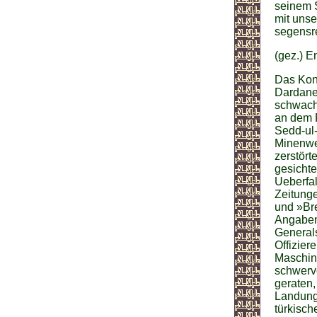
seinem 
mit unse
segensre
(gez.) E
Das Kons
Dardanel
schwach
an dem F
Sedd-ul-
Minenwe
zerstört
gesichte
Ueberfal
Zeitunge
und »Bre
Angaben 
Generals
Offizier
Maschine
schwerve
geraten
Landungs
türkisch