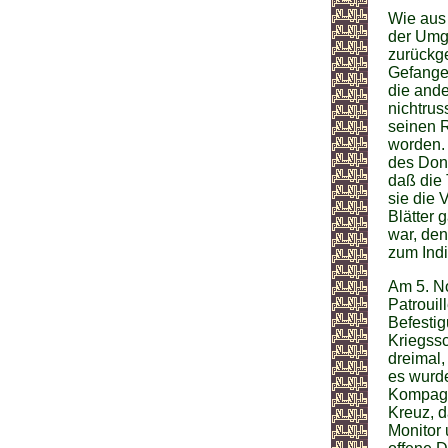
Wie aus 
der Umg
zurückg
Gefange
die ande
nichtrus
seinen 
worden. 
des Dona
daß die 
sie die
Blätter 
war, den
zum Ind
Am 5. No
Patrouil
Befestig
Kriegssc
dreimal,
es wurde
Kompagni
Kreuz, d
Monitor