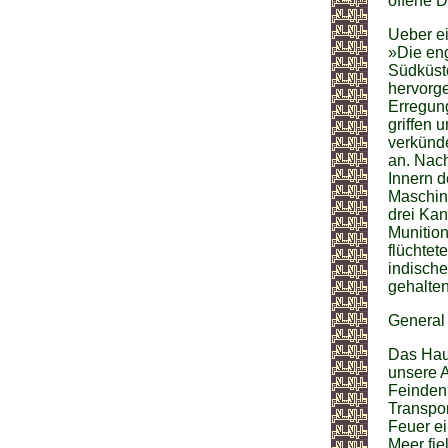
offene D
Ueber e
»Die en
Südküst
hervorge
Erregun
griffen 
verkünde
an. Nach
Innern 
Maschin
drei Ka
Munition
flüchtet
indische
gehalten
General
Das Haup
unsere A
Feinden,
Transpor
Feuer ei
Meer fie