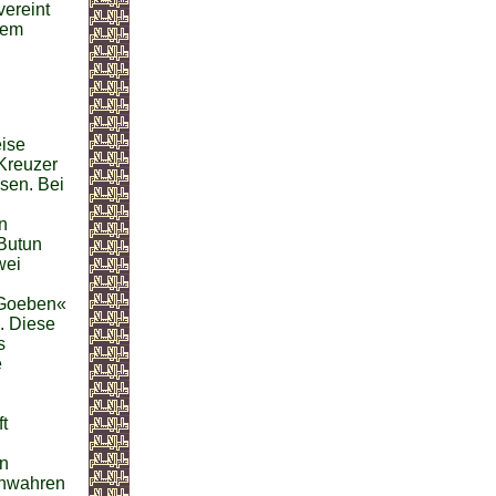
ereint
nem
eise
Kreuzer
sen. Bei
n
 Butun
wei
 »Goeben«
. Diese
s
e
t
en
 unwahren