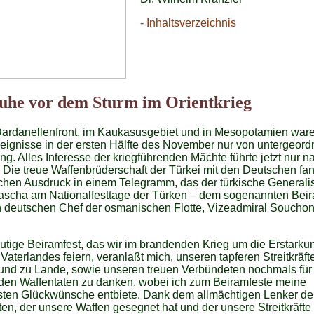
- Inhaltsverzeichnis
uhe vor dem Sturm im Orientkrieg
Dardanellenfront, im Kaukasusgebiet und in Mesopotamien ware
eignisse in der ersten Hälfte des November nur von untergeord
g. Alles Interesse der kriegführenden Mächte führte jetzt nur n
 Die treue Waffenbrüderschaft der Türkei mit den Deutschen fa
chen Ausdruck in einem Telegramm, das der türkische General
ascha am Nationalfesttage der Türken – dem sogenannten Beir
n deutschen Chef der osmanischen Flotte, Vizeadmiral Souchon
tige Beiramfest, das wir im brandenden Krieg um die Erstarku
Vaterlandes feiern, veranlaßt mich, unseren tapferen Streitkräft
und zu Lande, sowie unseren treuen Verbündeten nochmals für
den Waffentaten zu danken, wobei ich zum Beiramfeste meine
hsten Glückwünsche entbiete. Dank dem allmächtigen Lenker de
en, der unsere Waffen gesegnet hat und der unsere Streitkräfte