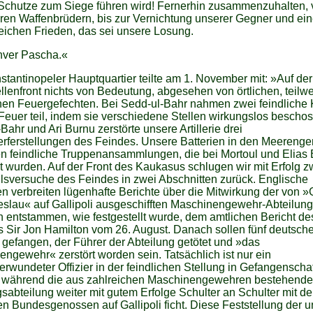
Schutze zum Siege führen wird! Fernerhin zusammenzuhalten, v
ren Waffenbrüdern, bis zur Vernichtung unserer Gegner und ei
ichen Frieden, das sei unsere Losung.
nver Pascha.«
tantinopeler Hauptquartier teilte am 1. November mit: »Auf der
lenfront nichts von Bedeutung, abgesehen von örtlichen, teilw
en Feuergefechten. Bei Sedd-ul-Bahr nahmen zwei feindliche 
euer teil, indem sie verschiedene Stellen wirkungslos beschos
Bahr und Ari Burnu zerstörte unsere Artillerie drei
rferstellungen des Feindes. Unsere Batterien in den Meerenge
en feindliche Truppenansammlungen, die bei Mortoul und Elias
t wurden. Auf der Front des Kaukasus schlugen wir mit Erfolg z
lsversuche des Feindes in zwei Abschnitten zurück. Englische
n verbreiten lügenhafte Berichte über die Mitwirkung der von
slau« auf Gallipoli ausgeschifften Maschinengewehr-Abteilung
entstammen, wie festgestellt wurde, dem amtlichen Bericht de
 Sir Jon Hamilton vom 26. August. Danach sollen fünf deutsch
e gefangen, der Führer der Abteilung getötet und »das
ngewehr« zerstört worden sein. Tatsächlich ist nur ein
rwundeter Offizier in der feindlichen Stellung in Gefangenschaf
, während die aus zahlreichen Maschinengewehren bestehende
abteilung weiter mit gutem Erfolge Schulter an Schulter mit d
en Bundesgenossen auf Gallipoli ficht. Diese Feststellung der