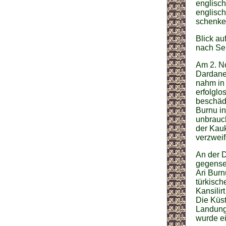
englisch
englisc
schenke
Blick au
nach Se
Am 2. No
Dardanel
nahm in
erfolglo
beschädi
Burnu in
unbrauch
der Kau
verzweif
An der D
gegensei
Ari Burn
türkisch
Kansilir
Die Küst
Landungs
wurde ei