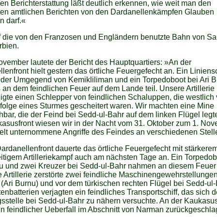
en Berichterstattung läßt deutlich erkennen, wie weit man den
hen amtlichen Berichten von den Dardanellenkämpfen Glauben
n darf.«
f die von den Franzosen und Engländern benutzte Bahn von Sal
rbien.
vember lautete der Bericht des Hauptquartiers: »An der
lenfront hielt gestern das örtliche Feuergefecht an. Ein Liniensc
 der Umgegend von Kemikliliman und ein Torpedoboot bei Ari 
s an dem feindlichen Feuer auf dem Lande teil. Unsere Artillerie
gte einen Schlepper von feindlichen Schaluppen, die westlich 
folge eines Sturmes gescheitert waren. Wir machten eine Mine
bar, die der Feind bei Sedd-ul-Bahr auf dem linken Flügel legte
kasusfront wiesen wir in der Nacht vom 31. Oktober zum 1. No
elt unternommene Angriffe des Feindes an verschiedenen Stell
ardanellenfront dauerte das örtliche Feuergefecht mit stärkere
tigem Artilleriekampf auch am nächsten Tage an. Ein Torpedob
u und zwei Kreuzer bei Sedd-ul-Bahr nahmen an diesem Feuer t
e Artillerie zerstörte zwei feindliche Maschinengewehrstellungen
t (Ari Burnu) und vor dem türkischen rechten Flügel bei Sedd-ul-
enbatterien verjagten ein feindliches Transportschiff, das sich d
stelle bei Sedd-ul-Bahr zu nähern versuchte. An der Kaukasus
n feindlicher Ueberfall im Abschnitt von Narman zurückgeschla