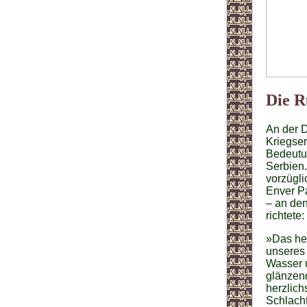
Die R
An der 
Kriegser
Bedeutun
Serbien.
vorzügli
Enver P
– an de
richtete:
»Das heu
unseres 
Wasser 
glänzen
herzlic
Schlacht