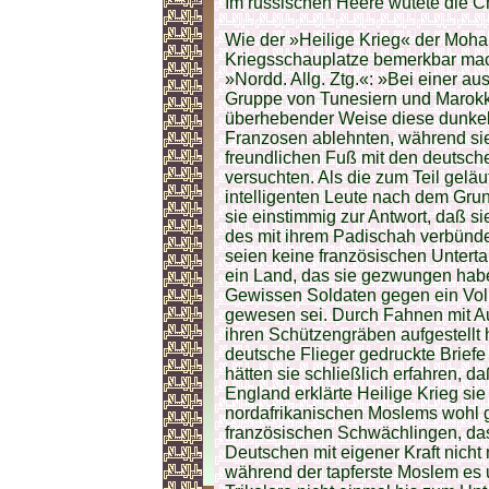
Im russischen Heere wütete die C
Wie der »Heilige Krieg« der Moh
Kriegsschauplatze bemerkbar mach
»Nordd. Allg. Ztg.«: »Bei einer a
Gruppe von Tunesiern und Marokkan
überhebender Weise diese dunkel
Franzosen ablehnten, während sie 
freundlichen Fuß mit den deutsc
versuchten. Als die zum Teil gelä
intelligenten Leute nach dem Gru
sie einstimmig zur Antwort, daß si
des mit ihrem Padischah verbünde
seien keine französischen Untert
ein Land, das sie gezwungen hab
Gewissen Soldaten gegen ein Volk
gewesen sei. Durch Fahnen mit Auf
ihren Schützengräben aufgestellt 
deutsche Flieger gedruckte Briefe
hätten sie schließlich erfahren, 
England erklärte Heilige Krieg sie
nordafrikanischen Moslems wohl g
französischen Schwächlingen, das
Deutschen mit eigener Kraft nicht
während der tapferste Moslem es u