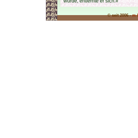
wurde, entfernte er sich.«
© seit 2006 -
m-