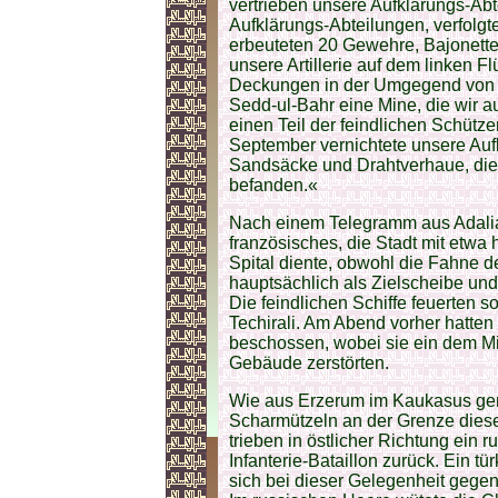
vertrieben unsere Aufklärungs-Abte
Aufklärungs-Abteilungen, verfolgt
erbeuteten 20 Gewehre, Bajonette 
unsere Artillerie auf dem linken 
Deckungen in der Umgegend von Ka
Sedd-ul-Bahr eine Mine, die wir a
einen Teil der feindlichen Schütz
September vernichtete unsere Auf
Sandsäcke und Drahtverhaue, die 
befanden.«
Nach einem Telegramm aus Adalia 
französisches, die Stadt mit etwa
Spital diente, obwohl die Fahne d
hauptsächlich als Zielscheibe und
Die feindlichen Schiffe feuerten 
Techirali. Am Abend vorher hatten
beschossen, wobei sie ein dem Mi
Gebäude zerstörten.
Wie aus Erzerum im Kaukasus gem
Scharmützeln an der Grenze diese
trieben in östlicher Richtung ein 
Infanterie-Bataillon zurück. Ein t
sich bei dieser Gelegenheit gege