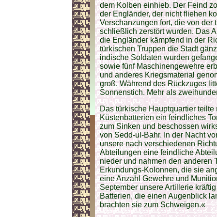
dem Kolben einhieb. Der Feind zog
der Engländer, der nicht fliehen k
Verschanzungen fort, die von der t
schließlich zerstört wurden. Das Ar
die Engländer kämpfend in der Ri
türkischen Truppen die Stadt gänzl
indische Soldaten wurden gefang
sowie fünf Maschinengewehre er
und anderes Kriegsmaterial geno
groß. Während des Rückzuges litt
Sonnenstich. Mehr als zweihunder
Das türkische Hauptquartier teilt
Küstenbatterien ein feindliches 
zum Sinken und beschossen wirksa
von Sedd-ul-Bahr. In der Nacht v
unsere nach verschiedenen Rich
Abteilungen eine feindliche Abteil
nieder und nahmen den anderen T
Erkundungs-Kolonnen, die sie ange
eine Anzahl Gewehre und Munition
September unsere Artillerie kräfti
Batterien, die einen Augenblick l
brachten sie zum Schweigen.«