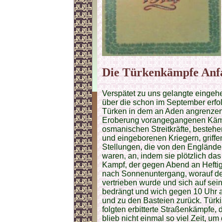
Die Türkenkämpfe Anf
Verspätet zu uns gelangte eingeh
über die schon im September erfo
Türken in dem an Aden angrenzen
Eroberung vorangegangenen Kämpf
osmanischen Streitkräfte, bestehe
und eingeborenen Kriegern, griffe
Stellungen, die von den Engländer
waren, an, indem sie plötzlich das 
Kampf, der gegen Abend an Heftig
nach Sonnenuntergang, worauf de
vertrieben wurde und sich auf sein
bedrängt und wich gegen 10 Uhr a
und zu den Basteien zurück. Türkis
folgten erbitterte Straßenkämpfe,
blieb nicht einmal so viel Zeit, u