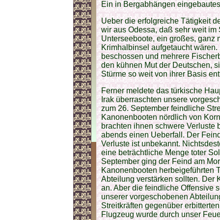
Ein in Bergabhängen eingebautes
Ueber die erfolgreiche Tätigkeit
wir aus Odessa, daß sehr weit i
Unterseeboote, ein großes, ganz m
Krimhalbinsel aufgetaucht wären. 
beschossen und mehrere Fischerb
den kühnen Mut der Deutschen, s
Stürme so weit von ihrer Basis ent
Ferner meldete das türkische Haup
Irak überraschten unsere vorgesc
zum 26. September feindliche Stre
Kanonenbooten nördlich von Korna
brachten ihnen schwere Verluste b
abends einen Ueberfall. Der Feind
Verluste ist unbekannt. Nichtsdes
eine beträchtliche Menge toter So
September ging der Feind am Morge
Kanonenbooten herbeigeführten Tru
Abteilung verstärken sollten. Der
an. Aber die feindliche Offensive
unserer vorgeschobenen Abteilunge
Streitkräften gegenüber erbitterten
Flugzeug wurde durch unser Feue