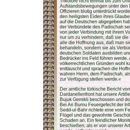
Trikolore nicht einmal bis zum Unte
Aufstandsbewegungen unter den
Offizieren blutig unterdrückt wor
den heiligsten Eiden ihres Glaub
auf die Deutschen abgegeben habe
der Verbündete des Padischah sei
von jeder Verbindung mit ihrem Va
nur um zu verhindern, daß sie die
alle die Hoffnung aus, daß man si
behandeln, sondern sie als Verb
deutschen Soldaten ausbilden und
Bedrücker ins Feld führen werde.
völkerrechtlichen Gründen wohl ka
enttäuscht und sprachen die Hoff
wahren Herrn, dem Padischah, al
zur Verfügung stellen werde.«
Der amtliche türkische Bericht vom
Dardanellenfront hat unsere Artill
Bujuk Gemikli beschossen und do
Bei Ari Burnu Feuergefecht der Inf
Sedd-ul-Bahr richtete eine vom F
Flügel und das gewohnte Geschüt
Schaden an. Ein feindlicher Monito
beschießen; als er von unserer Arti