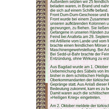
Außerdem setzten wir 25 feindlich
beladen waren, in Brand und nah
die sich auf einem Schiffe befand
Front Dum-Dum-Geschosse und be
Front wurde bei einem Zusammens
unseren aufklärenden Kolonnen un
gezwungen, zu fliehen. Sie ließen
Gefangene in unseren Händen zur
Feind bei Anaforta am 29. Septem
mit Artillerie vom Lande und vom M
brachte einen feindlichen Mörser
Maschinengewehrstellung. Bei Ari 
Bei Sedd-ul-Bahr brachte der Fein
Entzündung, ohne Wirkung zu erz
Aus Bagdad wurde am 1. Oktober be
Ueberreichung des Säbels von Im
bisher in dem schiitischen Heilig
Oberkommandanten der türkische
Gepränge statt. Aus Anlaß dieser F
Bedeutung zukommt, kam es zu be
Damit waren auch die schiitisch
»Heiligen Krieg« eingetreten.
Am 2. Oktober meldete der türkisc