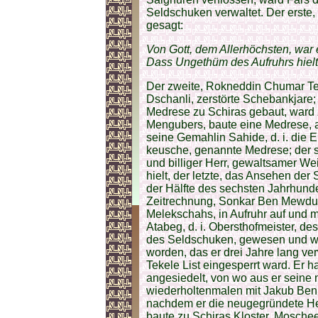
Seldschuken verwaltet. Der erste,
gesagt:
Von Gott, dem Allerhöchsten, war 
Dass Ungethüm des Aufruhrs hielt
Der zweite, Rokneddin Chumar Teki
Dschanli, zerstörte Schebankjare;
Medrese zu Schiras gebaut, ward 
Mengubers, baute eine Medrese, a
seine Gemahlin Sahide, d. i. die Ein
keusche, genannte Medrese; der s
und billiger Herr, gewaltsamer We
hielt, der letzte, das Ansehen der
der Hälfte des sechsten Jahrhunder
Zeitrechnung, Sonkar Ben Mewdud
Melekschahs, in Aufruhr auf und m
Atabeg, d. i. Obersthofmeister,
des Seldschuken, gewesen und war
worden, das er drei Jahre lang ve
Tekele List eingesperrt ward. Er 
angesiedelt, von wo aus er seine 
wiederholtenmalen mit Jakub Ben 
nachdem er die neugegründete Herr
baute zu Schiras Kloster, Mosche