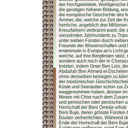
der Hochgebildete, Wohlgerüche L
die geistigen höherer Bildung, wov
die europäische Geschichte des 
Ammer, die, welche zur Zeit der Kr
herrliche, angeblich drei Million
Kreuzfahrern verbrannt ward; die z
vierzehnten Jahrhunderts zu Tripo
unter sieben Fürsten durch sieben
Freunde der Wissenschaften und Lit
erstenmale in Europa an's Licht g
welche, auf ihre Bergfesten stolz
sondern auch noch der in Chorasa
trotzten, indem Omer Ben Leis, der
Abdallah Ben Ahmed el-Dschelendi
ohne denselben besiegen zu könn
der moslimischen Geschichtschrei
Küste und Seeräuber schon zur Ze
weggenommen haben, dessen im K
Moses mit Chisr nach dem Zusamm
und persischen oder persischen 
Herrschaft der Beni Omeije erhob 
Beni Buje, deren grösste Fürsten
Bauten verherrlichten. Während d
Ende der Herrschaft der Beni Buje
Salghuren verflossen, ward Fars d