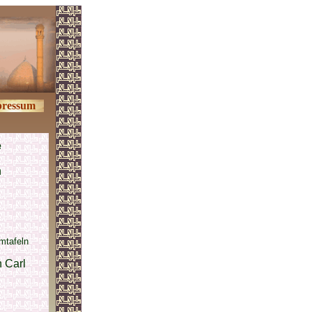
ressum
e
n
mtafeln
 Carl