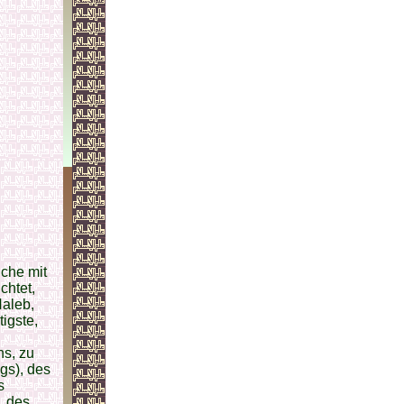
che mit
chtet,
Haleb,
igste,
ns, zu
gs), des
s
, des