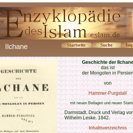
Ilchane
Startseite
Suche
Imp
Geschichte der Ilchan
das ist
der Mongolen in Persie
von
Hammer-Purgstall
mit neuen Beilagen und neuen Stam
Darmstadt. Druck und Verlag von
Wilhelm Leske. 1842.
Inhaltsverzeichnis