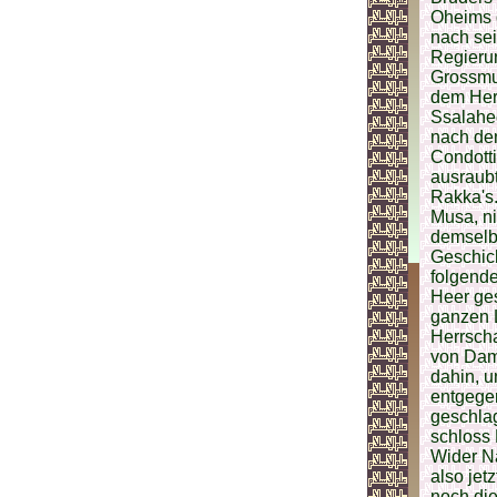
Oheims d
nach sei
Regierun
Grossmut
dem Her
Ssalahed
nach de
Condotti
ausraubt
Rakka's.
Musa, ni
demselbe
Geschic
folgende
Heer ges
ganzen L
Herrscha
von Dama
dahin, u
entgegen
geschla
schloss 
Wider Na
also jet
noch die