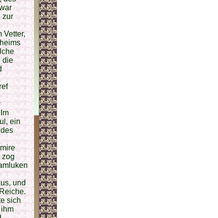
 war
 zur
 Vetter,
Oheims
lche
 die
d
ref
r
 Im
l, ein
 des
Emire
r zog
Mamluken
us, und
 Reiche.
e sich
 ihm
d