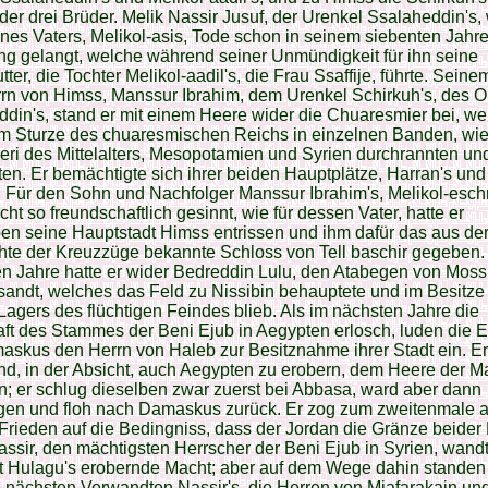
er drei Brüder. Melik Nassir Jusuf, der Urenkel Ssalaheddin's,
nes Vaters, Melikol-asis, Tode schon in seinem siebenten Jahre
g gelangt, welche während seiner Unmündigkeit für ihn seine
ter, die Tochter Melikol-aadil's, die Frau Ssaffije, führte. Seinem
rn von Himss, Manssur Ibrahim, dem Urenkel Schirkuh's, des 
din's, stand er mit einem Heere wider die Chuaresmier bei, we
m Sturze des chuaresmischen Reichs in einzelnen Banden, wie
eri des Mittelalters, Mesopotamien und Syrien durchrannten un
en. Er bemächtigte sich ihrer beiden Hauptplätze, Harran's und
 Für den Sohn und Nachfolger Manssur Ibrahim's, Melikol-esch
cht so freundschaftlich gesinnt, wie für dessen Vater, hatte er
n seine Hauptstadt Himss entrissen und ihm dafür das aus de
hte der Kreuzzüge bekannte Schloss von Tell baschir gegeben.
n Jahre hatte er wider Bedreddin Lulu, den Atabegen von Mossu
andt, welches das Feld zu Nissibin behauptete und im Besitze
agers des flüchtigen Feindes blieb. Als im nächsten Jahre die
ft des Stammes der Beni Ejub in Aegypten erlosch, luden die 
skus den Herrn von Haleb zur Besitznahme ihrer Stadt ein. E
nd, in der Absicht, auch Aegypten zu erobern, dem Heere der 
; er schlug dieselben zwar zuerst bei Abbasa, ward aber dann
gen und floh nach Damaskus zurück. Er zog zum zweitenmale a
Frieden auf die Bedingniss, dass der Jordan die Gränze beider
ssir, den mächtigsten Herrscher der Beni Ejub in Syrien, wandt
zt Hulagu's erobernde Macht; aber auf dem Wege dahin standen
 nächsten Verwandten Nassir's, die Herren von Miafarakain un