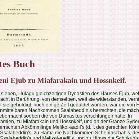
tes
Buch
eni Ejub zu Miafarakain und Hossnkeif.
sieben, Hulagu gleichzeitigen Dynastien des Hauses Ejub, wel
acht in Berührung, von demselben, weil sie widerstanden, verni
l sie gehuldigt, noch einige Zeit geduldet worden, war die von 
unmittelbaren Nachkommen Ssalaheddin's herrschten, die mächt
ebermacht soeben die von Damaskus verschlungen hatte. In
mien, zu Miafarakain und Hossnkeif, und an der Gränze Syrie
errschten Abkömmlinge Melikol-aadil's (d. i. des gerechten Köni
 Ssalaheddin's, zu Hama die Nachkommen Schehinschah's, de
Ssalaheddin's und Melikol-aadil's, und zu Himss die Schirkuh's